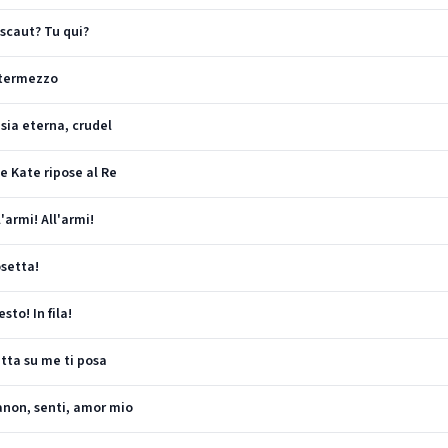
escaut? Tu qui?
Intermezzo
sia eterna, crudel
 e Kate ripose al Re
'armi! All'armi!
osetta!
sto! In fila!
utta su me ti posa
anon, senti, amor mio