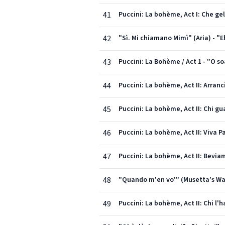
41
Puccini: La bohème, Act I: Che g
42
"Sì. Mi chiamano Mimì" (Aria) - "E
43
Puccini: La Bohème / Act 1 - "O so
44
Puccini: La bohème, Act II: Arranci
45
Puccini: La bohème, Act II: Chi gua
46
Puccini: La bohème, Act II: Viva P
47
Puccini: La bohème, Act II: Bevia
48
"Quando m'en vo'" (Musetta's Wa
49
Puccini: La bohème, Act II: Chi l'h