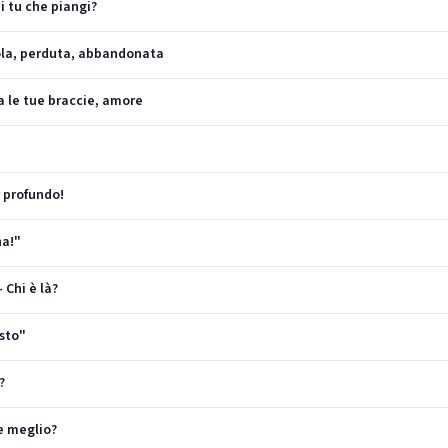
i tu che piangi?
Sola, perduta, abbandonata
a le tue braccie, amore
r profundo!
na!"
 Chi è là?
esto"
?
te meglio?