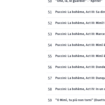
50
"Ohè, là, le guardie!" - "Aprite!"
51
Puccini: La bohème, Act III: Sa dir
52
Puccini: La bohème, Act III: Mimì
53
Puccini: La bohème, Act III: Marce
54
Puccini: La bohème, Act III: Mimì 
55
Puccini: La bohème, Act III: Mimì
56
Puccini: La bohème, Act III: Donde
57
Puccini: La bohème, Act III: Dunqu
58
Puccini: La bohème, Act IV: In un
59
"O Mimì, tu più non torni" (Duetto