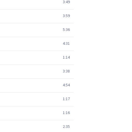
3:49
3:59
5:36
4:31
1:14
3:38
4:54
1:17
1:16
2:35