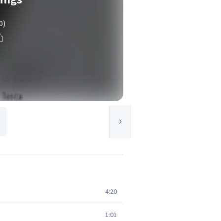
0)
4:20
1:01