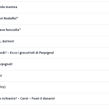
elida manina
hi! Rodolfo!"
ave fanciulla"
, datteri!
rdi? – Ecco i giocattoli di Parpignol
arpignol!
m!
ltz)
a richiesto? – Caro! – Fuori il danaro!