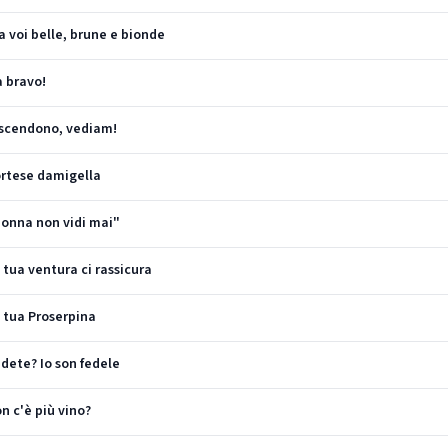
a voi belle, brune e bionde
a bravo!
Discendono, vediam!
ortese damigella
Donna non vidi mai"
 tua ventura ci rassicura
a tua Proserpina
edete? Io son fedele
n c'è più vino?