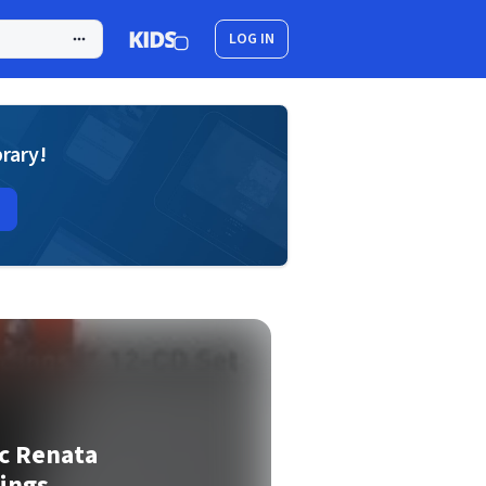
LOG IN
brary!
ic Renata
ings