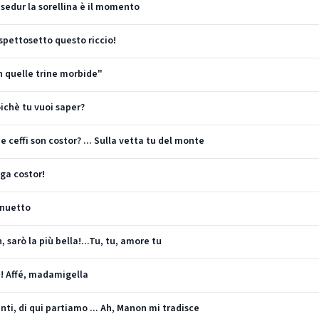
 sedur la sorellina è il momento
ispettosetto questo riccio!
In quelle trine morbide"
oichè tu vuoi saper?
e ceffi son costor? ... Sulla vetta tu del monte
aga costor!
inuetto
 sarò la più bella!...Tu, tu, amore tu
h! Affé, madamigella
nti, di qui partiamo ... Ah, Manon mi tradisce