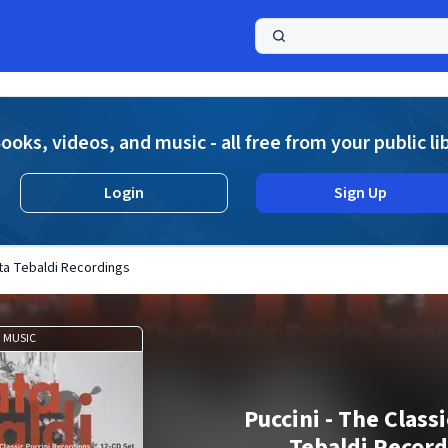
a
ooks, videos, and music - all free from your public li
Login
Sign Up
ata Tebaldi Recordings
MUSIC
Puccini - The Class
Tebaldi Record