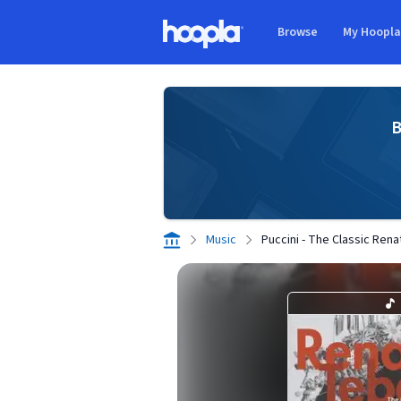
Skip to main content
Browse
My Hoopl
Hoopla logo
B
Music
Puccini - The Classic Ren