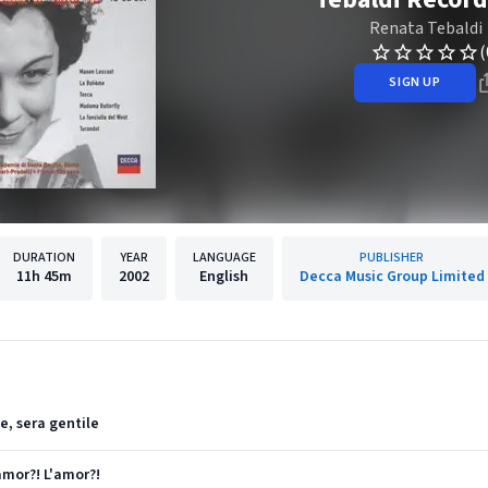
Renata Tebaldi
(
SIGN UP
DURATION
YEAR
LANGUAGE
PUBLISHER
11h
45m
2002
English
Decca Music Group Limited
e, sera gentile
amor?! L'amor?!