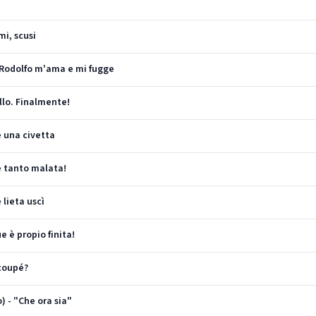
mi, scusi
! Rodolfo m'ama e mi fugge
llo. Finalmente!
è una civetta
 è tanto malata!
 lieta uscì
e è propio finita!
 coupé?
) - "Che ora sia"