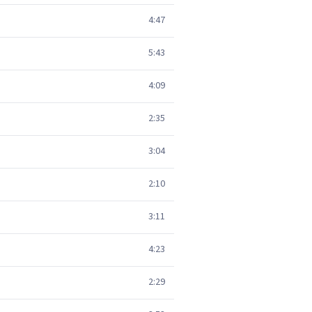
4:47
5:43
4:09
2:35
3:04
2:10
3:11
4:23
2:29