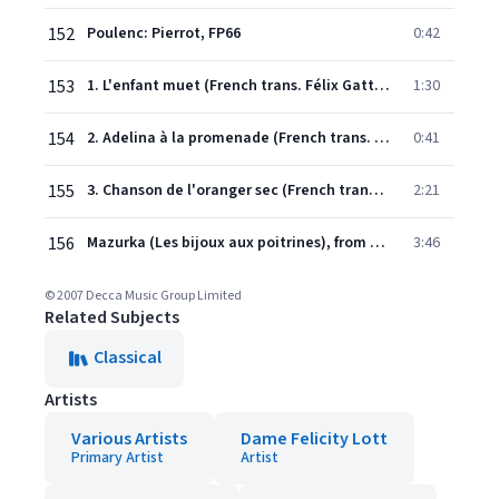
152
Poulenc: Pierrot, FP66
0:42
153
1. L'enfant muet (French trans. Félix Gattegno)
1:30
154
2. Adelina à la promenade (French trans. Félix Gattegno
0:41
155
3. Chanson de l'oranger sec (French trans. Félix Gattegno)
2:21
156
Mazurka (Les bijoux aux poitrines), from "Mouvements de coeur")
3:46
© 2007 Decca Music Group Limited
Related Subjects
Classical
Artists
Various Artists
Dame Felicity Lott
Primary Artist
Artist