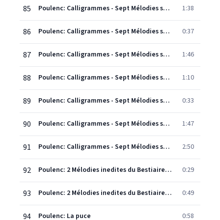
85
Poulenc: Calligrammes - Sept Mélodies sur des poèmes de Guillaume Apollinaire: 1. L'Espionne
1:38
86
Poulenc: Calligrammes - Sept Mélodies sur des poèmes de Guillaume Apollinaire: 2. Mutation
0:37
87
Poulenc: Calligrammes - Sept Mélodies sur des poèmes de Guillaume Apollinaire: 3. Vers le sud
1:46
88
Poulenc: Calligrammes - Sept Mélodies sur des poèmes de Guillaume Apollinaire: 4. Il pleut
1:10
89
Poulenc: Calligrammes - Sept Mélodies sur des poèmes de Guillaume Apollinaire: 5. La grâce exilée
0:33
90
Poulenc: Calligrammes - Sept Mélodies sur des poèmes de Guillaume Apollinaire: 6. Aussi bien que les cigales
1:47
91
Poulenc: Calligrammes - Sept Mélodies sur des poèmes de Guillaume Apollinaire: 7. Voyage
2:50
92
Poulenc: 2 Mélodies inedites du Bestiaire, FP15b: 1. Le serpent
0:29
93
Poulenc: 2 Mélodies inedites du Bestiaire, FP15b: 2. La colombe
0:49
94
Poulenc: La puce
0:58