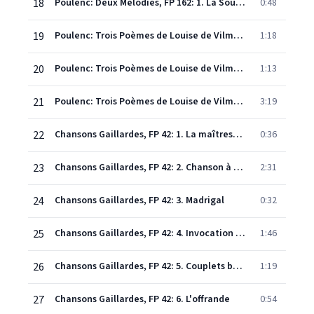
18
Poulenc: Deux Mélodies, FP 162: 1. La Souris
0:48
19
Poulenc: Trois Poèmes de Louise de Vilmorin, FP 91: 1. Le Garçon de Liège
1:18
20
Poulenc: Trois Poèmes de Louise de Vilmorin, FP 91: 2. Au-delà
1:13
21
Poulenc: Trois Poèmes de Louise de Vilmorin, FP 91: 3. Aux officiers de la garde blanche
3:19
22
Chansons Gaillardes, FP 42: 1. La maîtresse volage
0:36
23
Chansons Gaillardes, FP 42: 2. Chanson à boire
2:31
24
Chansons Gaillardes, FP 42: 3. Madrigal
0:32
25
Chansons Gaillardes, FP 42: 4. Invocation aux parques
1:46
26
Chansons Gaillardes, FP 42: 5. Couplets bachiques
1:19
27
Chansons Gaillardes, FP 42: 6. L'offrande
0:54