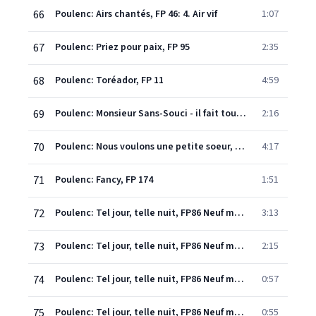
66
Poulenc: Airs chantés, FP 46: 4. Air vif
1:07
67
Poulenc: Priez pour paix, FP 95
2:35
68
Poulenc: Toréador, FP 11
4:59
69
Poulenc: Monsieur Sans-Souci - il fait tout lui-meme, FP 75 No. 4
2:16
70
Poulenc: Nous voulons une petite soeur, FP 75 No. 1
4:17
71
Poulenc: Fancy, FP 174
1:51
72
Poulenc: Tel jour, telle nuit, FP86 Neuf mélodies sur des poèmes de Paul Eluard: 1. Bonne journée
3:13
73
Poulenc: Tel jour, telle nuit, FP86 Neuf mélodies sur des poèmes de Paul Eluard: 2. Une ruine coquille vide
2:15
74
Poulenc: Tel jour, telle nuit, FP86 Neuf mélodies sur des poèmes de Paul Eluard: 3. Le front comme un drapeau perdu
0:57
75
Poulenc: Tel jour, telle nuit, FP86 Neuf mélodies sur des poèmes de Paul Eluard: 4. Une roulotte couverte de tuiles
0:55