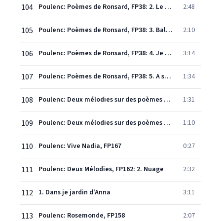
104
Poulenc: Poèmes de Ronsard, FP38: 2. Le tombeau
2:48
105
Poulenc: Poèmes de Ronsard, FP38: 3. Ballet
2:10
106
Poulenc: Poèmes de Ronsard, FP38: 4. Je n'ai plus les os...
3:14
107
Poulenc: Poèmes de Ronsard, FP38: 5. A son page
1:34
108
Poulenc: Deux mélodies sur des poèmes de Guillaume Apollinaire: 1. Le Pont
1:31
109
Poulenc: Deux mélodies sur des poèmes de Guillaume Apollinaire: 2. Un poème
1:10
110
Poulenc: Vive Nadia, FP167
0:27
111
Poulenc: Deux Mélodies, FP162: 2. Nuage
2:32
112
1. Dans je jardin d'Anna
3:11
113
Poulenc: Rosemonde, FP158
2:07