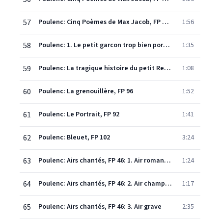
57
Poulenc: Cinq Poèmes de Max Jacob, FP 59: 5. Souric et Mouric
1:56
58
Poulenc: 1. Le petit garcon trop bien portant, FP 75 No. 3
1:35
59
Poulenc: La tragique histoire du petit Rene, FP 75 No. 2
1:08
60
Poulenc: La grenouillère, FP 96
1:52
61
Poulenc: Le Portrait, FP 92
1:41
62
Poulenc: Bleuet, FP 102
3:24
63
Poulenc: Airs chantés, FP 46: 1. Air romantique
1:24
64
Poulenc: Airs chantés, FP 46: 2. Air champêtre
1:17
65
Poulenc: Airs chantés, FP 46: 3. Air grave
2:35