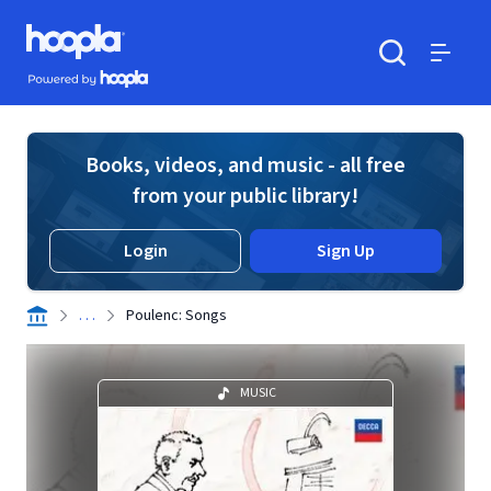
Skip to main content
Hoopla logo
Powered by Hoopla
Search
Menu
Books, videos, and music - all free
from your public library!
Login
Sign Up
. . .
Poulenc: Songs
MUSIC