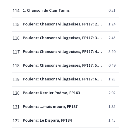
114
1. Chanson du Clair Tamis
0:51
115
Poulenc: Chansons villageoises, FP117: 2. Les gars qui vont à la fête
1:24
116
Poulenc: Chansons villageoises, FP117: 3. C'est le joli printemps
2:45
117
Poulenc: Chansons villageoises, FP117: 4. Le mendiant
3:20
118
Poulenc: Chansons villageoises, FP117: 5. Chanson de la fille frivole
0:49
119
Poulenc: Chansons villageoises, FP117: 6. Le retour du sergent
1:28
120
Poulenc: Dernier Poème, FP163
2:02
121
Poulenc: ...mais mourir, FP137
1:35
122
Poulenc: Le Disparu, FP134
1:45