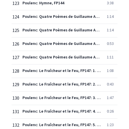
123
Poulenc: Hymne, FP144
3:38
124
Poulenc: Quatre Poèmes de Guillaume Apollinaire: 1. L'Anguille
1:14
125
Poulenc: Quatre Poèmes de Guillaume Apollinaire: 2. Carte-Postale
1:14
126
Poulenc: Quatre Poèmes de Guillaume Apollinaire: 3. Avant le cinéma
0:53
127
Poulenc: Quatre Poèmes de Guillaume Apollinaire: 4. 1904
1:11
128
Poulenc: Le Fraîcheur et le Feu, FP147: 1. Rayon des yeux...
1:08
129
Poulenc: Le Fraîcheur et le Feu, FP147: 2. Le matin des branches attisent...
0:43
130
Poulenc: Le Fraîcheur et le Feu, FP147: 3. Tout disparu
1:47
131
Poulenc: Le Fraîcheur et le Feu, FP147: 4. Dans les ténèbres du jardin
0:26
132
Poulenc: Le Fraîcheur et le Feu, FP147: 5. Unis la fraîcheur et le feu
1:23