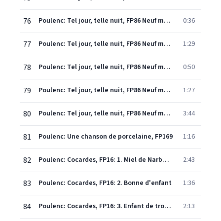
76
Poulenc: Tel jour, telle nuit, FP86 Neuf mélodies sur des poèmes de Paul Eluard: 5. A toutes brides
0:36
77
Poulenc: Tel jour, telle nuit, FP86 Neuf mélodies sur des poèmes de Paul Eluard: 6. Une herbe pauvre
1:29
78
Poulenc: Tel jour, telle nuit, FP86 Neuf mélodies sur des poèmes de Paul Eluard: 7. Je n'ai envie que de t'aimer
0:50
79
Poulenc: Tel jour, telle nuit, FP86 Neuf mélodies sur des poèmes de Paul Eluard: 8. Figure de force brûlante et farouche
1:27
80
Poulenc: Tel jour, telle nuit, FP86 Neuf mélodies sur des poèmes de Paul Eluard: 9. Nous avons fait la nuit
3:44
81
Poulenc: Une chanson de porcelaine, FP169
1:16
82
Poulenc: Cocardes, FP16: 1. Miel de Narbonne
2:43
83
Poulenc: Cocardes, FP16: 2. Bonne d'enfant
1:36
84
Poulenc: Cocardes, FP16: 3. Enfant de troupe
2:13