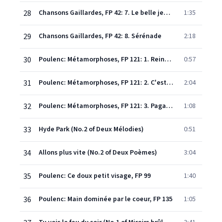
28
Chansons Gaillardes, FP 42: 7. Le belle jeunesse
1:35
29
Chansons Gaillardes, FP 42: 8. Sérénade
2:18
30
Poulenc: Métamorphoses, FP 121: 1. Reine des mouettes
0:57
31
Poulenc: Métamorphoses, FP 121: 2. C'est aussi que tu es
2:04
32
Poulenc: Métamorphoses, FP 121: 3. Paganini
1:08
33
Hyde Park (No.2 of Deux Mélodies)
0:51
34
Allons plus vite (No.2 of Deux Poèmes)
3:04
35
Poulenc: Ce doux petit visage, FP 99
1:40
36
Poulenc: Main dominée par le coeur, FP 135
1:05