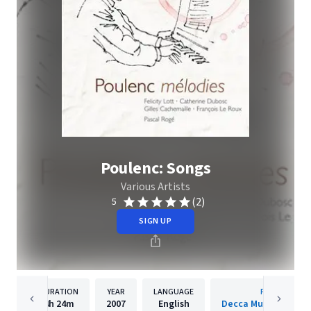
Poulenc: Songs
Various Artists
(2)
5
SIGN UP
DURATION
YEAR
LANGUAGE
PUBLISHER
4h
24m
2007
English
Decca Music Group 