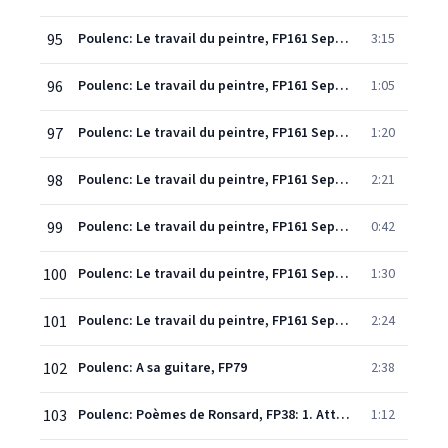
95
Poulenc: Le travail du peintre, FP161 Sept mélodies sur des poèmes de Paul Eluard: 1. Pablo Picasso
3:15
96
Poulenc: Le travail du peintre, FP161 Sept mélodies sur des poèmes de Paul Eluard: 2. Marc Chagall
1:05
97
Poulenc: Le travail du peintre, FP161 Sept mélodies sur des poèmes de Paul Eluard: 3. Georges Braque
1:20
98
Poulenc: Le travail du peintre, FP161 Sept mélodies sur des poèmes de Paul Eluard: 4. Juan Gris
2:21
99
Poulenc: Le travail du peintre, FP161 Sept mélodies sur des poèmes de Paul Eluard: 5. Paul Klee
0:42
100
Poulenc: Le travail du peintre, FP161 Sept mélodies sur des poèmes de Paul Eluard: 6. Joan Miró
1:30
101
Poulenc: Le travail du peintre, FP161 Sept mélodies sur des poèmes de Paul Eluard: 7. Jacques Villon
2:24
102
Poulenc: A sa guitare, FP79
2:38
103
Poulenc: Poèmes de Ronsard, FP38: 1. Attributs
1:12