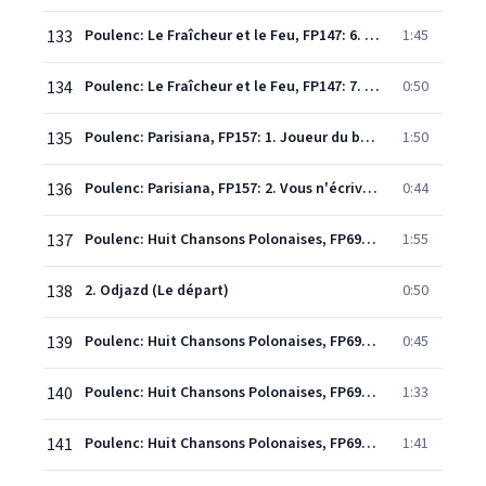
133
Poulenc: Le Fraîcheur et le Feu, FP147: 6. Homme au sourire tendre
1:45
134
Poulenc: Le Fraîcheur et le Feu, FP147: 7. La grande rivière qui va...
0:50
135
Poulenc: Parisiana, FP157: 1. Joueur du bugle
1:50
136
Poulenc: Parisiana, FP157: 2. Vous n'écrivez plus?
0:44
137
Poulenc: Huit Chansons Polonaises, FP69: 1. Wianek (La couronne)
1:55
138
2. Odjazd (Le départ)
0:50
139
Poulenc: Huit Chansons Polonaises, FP69: 3. Polska mlodziez (Les gars polonais)
0:45
140
Poulenc: Huit Chansons Polonaises, FP69: 4. Ostatni mazur (Le dernier mazour)
1:33
141
Poulenc: Huit Chansons Polonaises, FP69: 5. Pozegnanie (L'adieu)
1:41