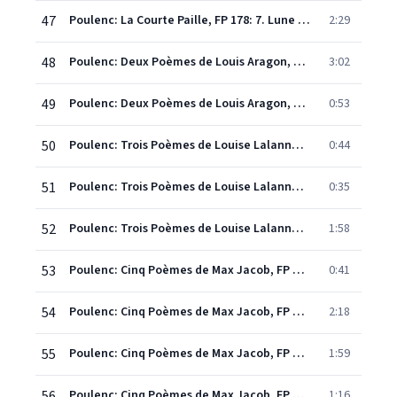
47
Poulenc: La Courte Paille, FP 178: 7. Lune d'Avril
2:29
48
Poulenc: Deux Poèmes de Louis Aragon, FP 122: 1. "C"
3:02
49
Poulenc: Deux Poèmes de Louis Aragon, FP 122: 2. Fêtes galantes
0:53
50
Poulenc: Trois Poèmes de Louise Lalanne, FP 57: 1. Le Present
0:44
51
Poulenc: Trois Poèmes de Louise Lalanne, FP 57: 2. Chanson
0:35
52
Poulenc: Trois Poèmes de Louise Lalanne, FP 57: 3. Hier
1:58
53
Poulenc: Cinq Poèmes de Max Jacob, FP 59: 1. Chanson bretonne
0:41
54
Poulenc: Cinq Poèmes de Max Jacob, FP 59: 2. Cimetière
2:18
55
Poulenc: Cinq Poèmes de Max Jacob, FP 59: 3. La petite servante
1:59
56
Poulenc: Cinq Poèmes de Max Jacob, FP 59: 4. Berceuse
1:16