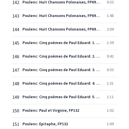
142
Poulenc: Huit Chansons Polonaises, FP69: 6. Biala choragiewka (Le drapeau blanc)
0:33
143
Poulenc: Huit Chansons Polonaises, FP69: 7. Wisla (La Vistule)
1:48
144
Poulenc: Huit Chansons Polonaises, FP69: 8. Jezioro (Le lac)
2:04
145
Poulenc: Cinq poèmes de Paul Eduard: 1. Peut-il se reposer
1:39
146
Poulenc: Cinq poèmes de Paul Eduard: 2. Il la prend dans ses bras
0:42
147
Poulenc: Cinq poèmes de Paul Eduard: 3. Plume d'eau claire
0:33
148
Poulenc: Cinq poèmes de Paul Eduard: 4. Rodeuse au front de verre
1:31
149
Poulenc: Cinq poèmes de Paul Eduard: 5. Amoureuses
1:11
150
Poulenc: Paul et Virginie, FP132
1:02
151
Poulenc: Epitaphe, FP132
1:09