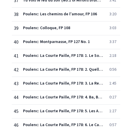
37
Tu vois le feu du soir (No.1 of Miroirs brûlants)
3:41
38
Poulenc: Les chemins de l'amour, FP 106
3:20
39
Poulenc: Colloque, FP 108
3:03
40
Poulenc: Montparnasse, FP 127 No. 1
3:37
41
Poulenc: La Courte Paille, FP 178: 1. Le Sommeil
2:18
42
Poulenc: La Courte Paille, FP 178: 2. Quelle Aventure!
0:56
43
Poulenc: La Courte Paille, FP 178: 3. La Reine de coeur
1:45
44
Poulenc: La Courte Paille, FP 178: 4. Ba, Be, Bi, Bo, Bu
0:27
45
Poulenc: La Courte Paille, FP 178: 5. Les Anges musiciens
1:27
46
Poulenc: La Courte Paille, FP 178: 6. Le Carafon
0:57