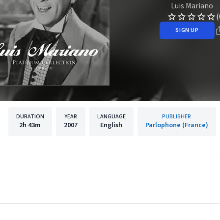
Luis Mariano
(
SIGN UP
DURATION
YEAR
LANGUAGE
PUBLISHER
2h
43m
2007
English
Parlophone (France)