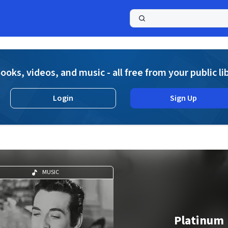
a
ooks, videos, and music - all free from your public li
Login
Sign Up
MUSIC
Platinum