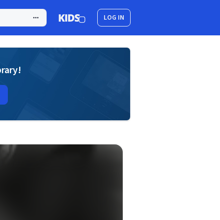
LOG IN
brary!