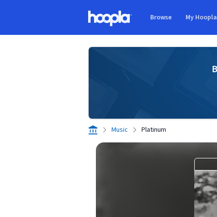
Skip to main content
Browse
My Hoopl
Hoopla logo
B
Music
Platinum