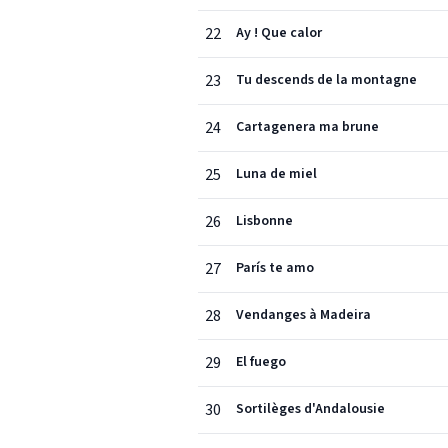
22
Ay ! Que calor
23
Tu descends de la montagne
24
Cartagenera ma brune
25
Luna de miel
26
Lisbonne
27
París te amo
28
Vendanges à Madeira
29
El fuego
30
Sortilèges d'Andalousie