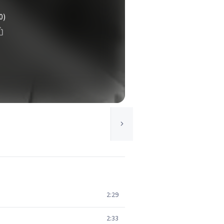
0)
2:29
2:33