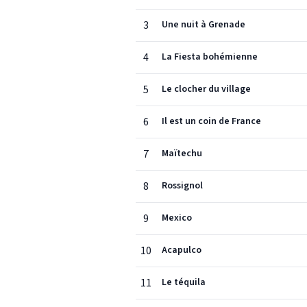
3
Une nuit à Grenade
4
La Fiesta bohémienne
5
Le clocher du village
6
Il est un coin de France
7
Maïtechu
8
Rossignol
9
Mexico
10
Acapulco
11
Le téquila