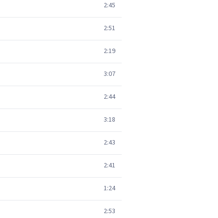
2:45
2:51
2:19
3:07
2:44
3:18
2:43
2:41
1:24
2:53