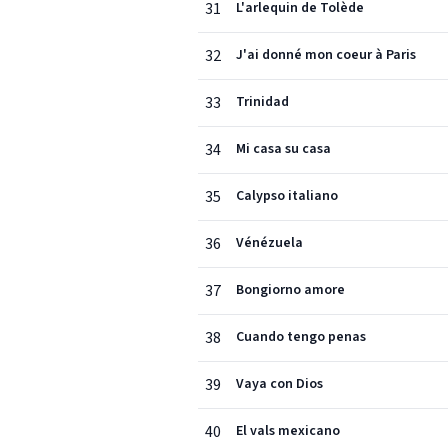
31
L'arlequin de Tolède
32
J'ai donné mon coeur à Paris
33
Trinidad
34
Mi casa su casa
35
Calypso italiano
36
Vénézuela
37
Bongiorno amore
38
Cuando tengo penas
39
Vaya con Dios
40
El vals mexicano