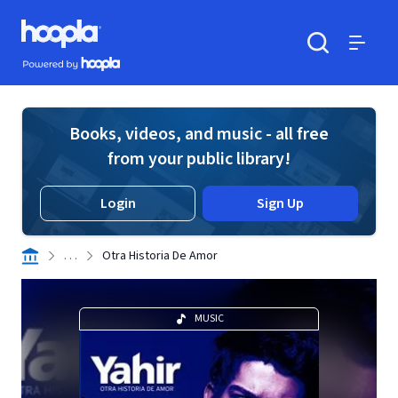
Skip to main content
Hoopla logo
Powered by Hoopla
Search
Menu
Books, videos, and music - all free
from your public library!
Login
Sign Up
. . .
Otra Historia De Amor
MUSIC