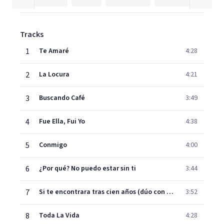
Tracks
1
Te Amaré
4:28
2
La Locura
4:21
3
Buscando Café
3:49
4
Fue Ella, Fui Yo
4:38
5
Conmigo
4:00
6
¿Por qué? No puedo estar sin ti
3:44
7
Si te encontrara tras cien años (dúo con Lena)
3:52
8
Toda La Vida
4:28