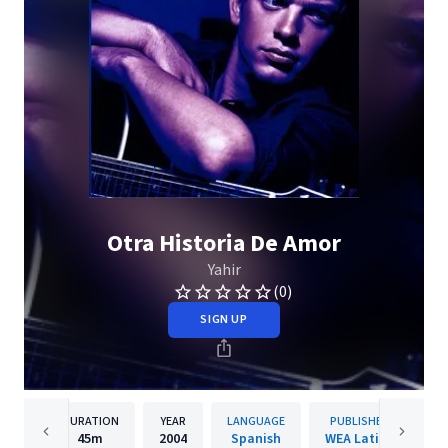
Otra Historia De Amor
Yahir
(0)
SIGN UP
DURATION
YEAR
LANGUAGE
PUBLISHER
45m
2004
Spanish
WEA Latina