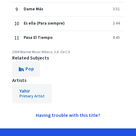
9
Dame Más
3:51
10
Es ella (Para siempre)
3:44
11
Pasa El Tiempo
4:45
2004 Warner Music México, S.A. De C.V.
Related Subjects
Pop
Artists
Yahir
Primary Artist
Having trouble with this title?