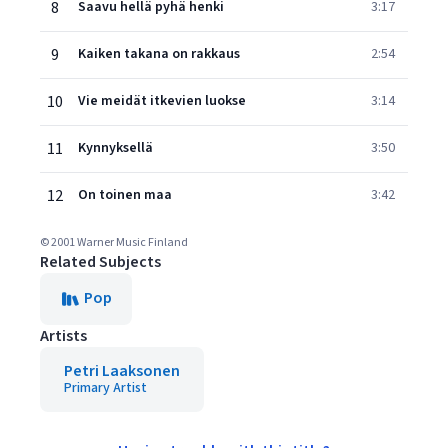
8
Saavu hellä pyhä henki
3:17
9
Kaiken takana on rakkaus
2:54
10
Vie meidät itkevien luokse
3:14
11
Kynnyksellä
3:50
12
On toinen maa
3:42
© 2001 Warner Music Finland
Related Subjects
Pop
Artists
Petri Laaksonen
Primary Artist