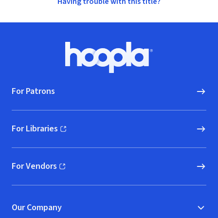
Having trouble with this title?
Footer
Hoopla logo, Go to homepage
For Patrons
For Libraries
(opens in new window)
For Vendors
(opens in new window)
Our Company