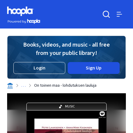
Skip to main content
Hoopla logo
Powered by Hoopla
Search
Menu
Books, videos, and music - all free
from your public library!
Login
Sign Up
. . .
On toinen maa - lohdutuksen lauluja
MUSIC