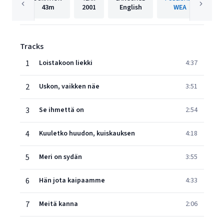
43m
2001
English
WEA
Tracks
1
Loistakoon liekki
4:37
2
Uskon, vaikken näe
3:51
3
Se ihmettä on
2:54
4
Kuuletko huudon, kuiskauksen
4:18
5
Meri on sydän
3:55
6
Hän jota kaipaamme
4:33
7
Meitä kanna
2:06