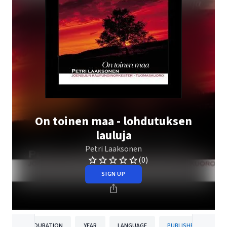
On toinen maa - lohdutuksen
lauluja
Petri Laaksonen
(0)
SIGN UP
DURATION
YEAR
LANGUAGE
PUBLISHER