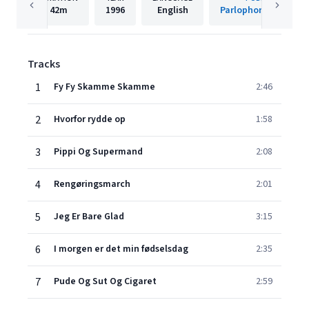
42m
1996
English
Parlophone Denmar
Tracks
1
Fy Fy Skamme Skamme
2:46
2
Hvorfor rydde op
1:58
3
Pippi Og Supermand
2:08
4
Rengøringsmarch
2:01
5
Jeg Er Bare Glad
3:15
6
I morgen er det min fødselsdag
2:35
7
Pude Og Sut Og Cigaret
2:59