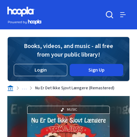
Skip to main content
Hoopla logo
Powered by Hoopla
Search
Menu
Books, videos, and music - all free
from your public library!
Login
Sign Up
. . .
Nu Er Det Ikke Sjovt Længere (Remastered)
MUSIC