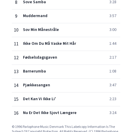
8
Sove Samba
3:28
9
Muddermand
3:57
10
Sov Min Månestråle
3:00
11
Ikke Om Du Må Vaske Mit Hår
1:44
12
Fødselsdagsgaven
2:17
13
Barnerumba
1:08
14
Pjækkesangen
3:47
15
Det Kan Vi Ikke Li'
2:23
16
Nu Er Det Ikke Sjovt Længere
3:24
© 1996 Parlophone Music Denmark This Labelcopy Information Is The
Subject Of Copyright Protection. All Rights Reserved. (C) 1996 Parlophone