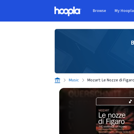
Skip to main content
Browse
My Hoopl
Hoopla logo
B
Music
Mozart: Le Nozze di Figaro 