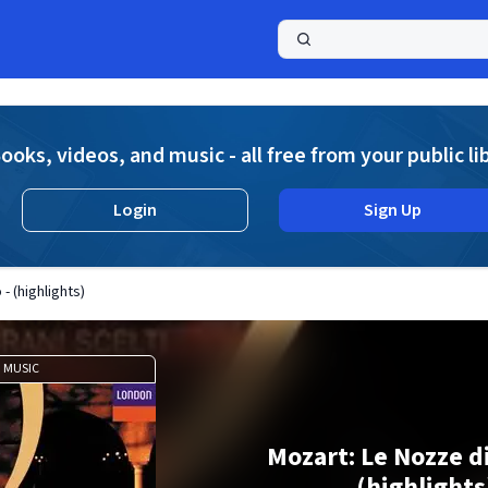
a
ooks, videos, and music - all free from your public li
Login
Sign Up
- (highlights)
MUSIC
Mozart: Le Nozze di
(highlights