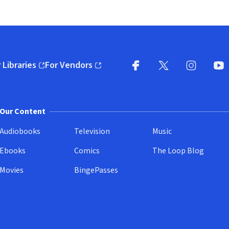
 Libraries
For Vendors
pens in new window)
(opens in new window)
Facebook
X
(opens in new win
(opens in new wi
Instagram
You
(
Our Content
Audiobooks
Television
Music
Ebooks
Comics
The Loop Blog
Movies
BingePasses