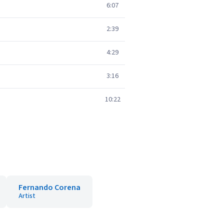
6:07
2:39
4:29
3:16
10:22
Fernando Corena
Artist