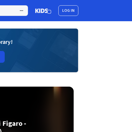
LOG IN
brary!
 Figaro -
)