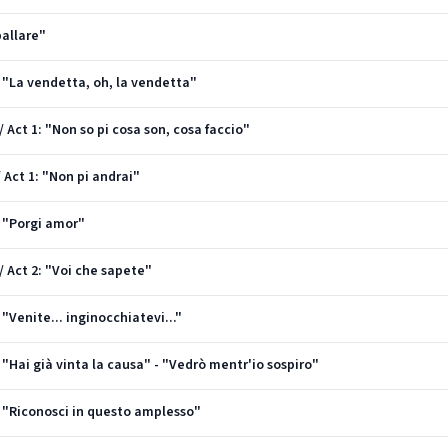
ballare"
: "La vendetta, oh, la vendetta"
/ Act 1: "Non so pi cosa son, cosa faccio"
/ Act 1: "Non pi andrai"
: "Porgi amor"
 / Act 2: "Voi che sapete"
 "Venite... inginocchiatevi..."
: "Hai già vinta la causa" - "Vedrò mentr'io sospiro"
3: "Riconosci in questo amplesso"