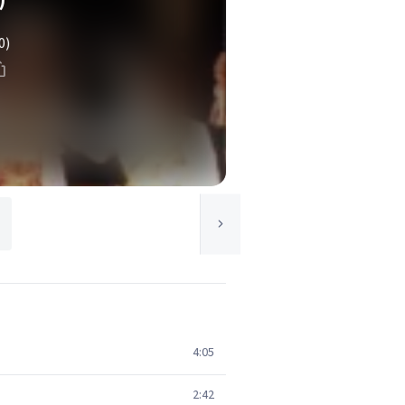
0)
4:05
2:42