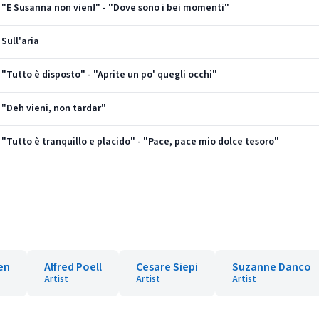
3: "E Susanna non vien!" - "Dove sono i bei momenti"
 Sull'aria
: "Tutto è disposto" - "Aprite un po' quegli occhi"
: "Deh vieni, non tardar"
: "Tutto è tranquillo e placido" - "Pace, pace mio dolce tesoro"
en
Alfred Poell
Cesare Siepi
Suzanne Danco
Artist
Artist
Artist