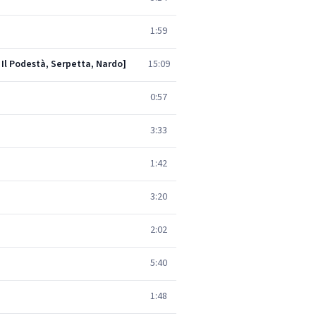
1:59
, Il Podestà, Serpetta, Nardo]
15:09
0:57
3:33
1:42
3:20
2:02
5:40
1:48