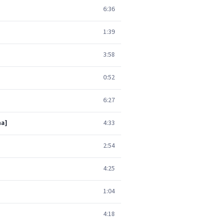
6:36
1:39
3:58
0:52
6:27
na]
4:33
2:54
4:25
1:04
4:18