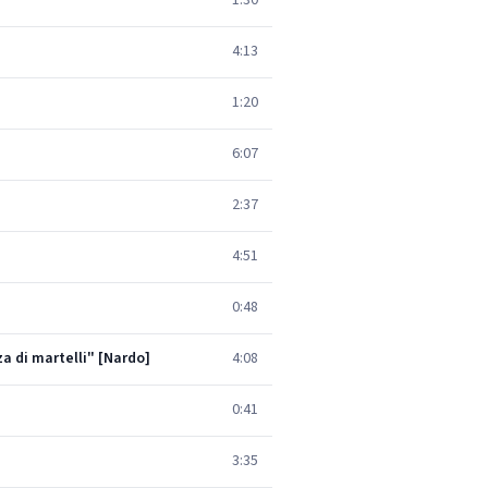
1:30
4:13
1:20
6:07
2:37
4:51
0:48
rza di martelli" [Nardo]
4:08
0:41
3:35