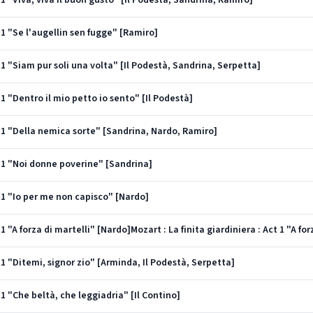
t 1 "Viva, viva il buon gusto" [Il Podestà, Sandrina, Ramiro]
t 1 "Se l'augellin sen fugge" [Ramiro]
t 1 "Siam pur soli una volta" [Il Podestà, Sandrina, Serpetta]
t 1 "Dentro il mio petto io sento" [Il Podestà]
ct 1 "Della nemica sorte" [Sandrina, Nardo, Ramiro]
ct 1 "Noi donne poverine" [Sandrina]
ct 1 "Io per me non capisco" [Nardo]
 1 "A forza di martelli" [Nardo]Mozart : La finita giardiniera : Act 1 "A fo
t 1 "Ditemi, signor zio" [Arminda, Il Podestà, Serpetta]
t 1 "Che beltà, che leggiadria" [Il Contino]