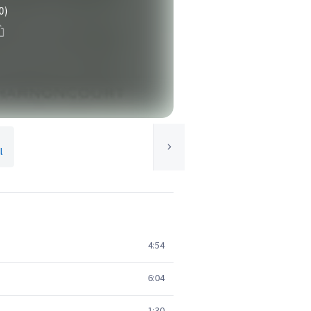
0)
l
4:54
6:04