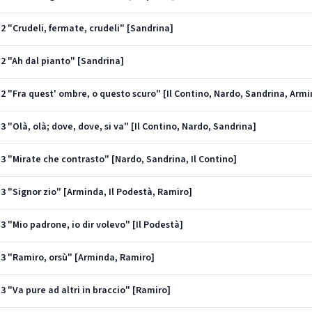
t 2 "Crudeli, fermate, crudeli" [Sandrina]
t 2 "Ah dal pianto" [Sandrina]
t 3 "Olà, olà; dove, dove, si va" [Il Contino, Nardo, Sandrina]
ct 3 "Mirate che contrasto" [Nardo, Sandrina, Il Contino]
t 3 "Signor zio" [Arminda, Il Podestà, Ramiro]
t 3 "Mio padrone, io dir volevo" [Il Podestà]
ct 3 "Ramiro, orsù" [Arminda, Ramiro]
t 3 "Va pure ad altri in braccio" [Ramiro]