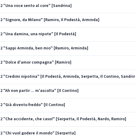
ct 2 "Una voce sento al core" [Sandrina]
ct 2 "Signore, da Milano" [Ramiro, Il Podestà, Arminda]
ct 2 "Una damina, una nipote" [Il Podestà]
ct 2 "Sappi Arminda, ben mio" [Ramiro, Arminda]
Act 2 "Dolce d'amor compagna" [Ramiro]
ct 2 "Credimi nipotina" [Il Podestà, Arminda, Serpetta, Il Contino, Sandri
 2 "Ah non partir ... m'ascolta" [Il Contino]
t 2 "Già divento freddo" [Il Contino]
ct 2 "Che accidente, che caso!" [Serpetta, Il Podestà, Nardo, Ramiro]
ct 2 "Chi vuol godere il mondo" [Serpetta]