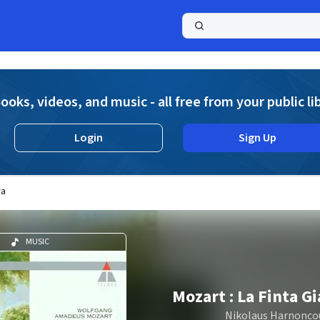
a
ooks, videos, and music - all free from your public li
Login
Sign Up
ra
MUSIC
Mozart : La Finta G
Nikolaus Harnonco