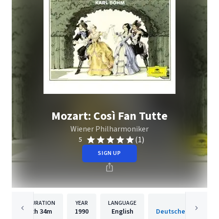
Mozart: Così Fan Tutte
Wiener Philharmoniker
(1)
5
SIGN UP
DURATION
YEAR
LANGUAGE
PUBLISH
2h
34m
1990
English