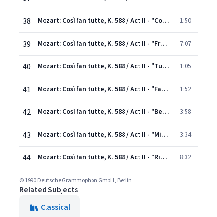
38
Mozart: Così fan tutte, K. 588 / Act II - "Come tutto congiura"
1:50
39
Mozart: Così fan tutte, K. 588 / Act II - "Fra gli amplessi in pochi istanti"-"Ah, poveretto me, cosa ho veduto!"-"Vittoria, padroncini!"
7:07
40
Mozart: Così fan tutte, K. 588 / Act II - "Tutti accusan le donne"
1:05
41
Mozart: Così fan tutte, K. 588 / Act II - "Fate presto, o cari amici"
1:52
42
Mozart: Così fan tutte, K. 588 / Act II - "Benedetti i doppi coniugi"
3:58
43
Mozart: Così fan tutte, K. 588 / Act II - "Miei signori, tutto è fatto"
3:34
44
Mozart: Così fan tutte, K. 588 / Act II - "Richiamati da regio contordine" (Live)
8:32
© 1990 Deutsche Grammophon GmbH, Berlin
Related Subjects
Classical