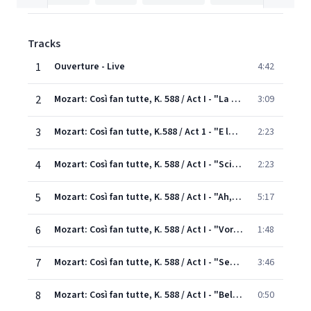
Tracks
1
Ouverture - Live
4:42
2
Mozart: Così fan tutte, K. 588 / Act I - "La mia Dorabella" - "Fuor la spada"
3:09
3
Mozart: Così fan tutte, K.588 / Act 1 - "E la fede delle femmine" (Live)
2:23
4
Mozart: Così fan tutte, K. 588 / Act I - "Scioccherie di poeti" - "Una bella serenata" (Live)
2:23
5
Mozart: Così fan tutte, K. 588 / Act I - "Ah, guarda, sorella" - "Mi par che stamattina"
5:17
6
Mozart: Così fan tutte, K. 588 / Act I - "Vorrei dir, e cor non ho" - "Stelle! Per carità, signor Alfonso"
1:48
7
Mozart: Così fan tutte, K. 588 / Act I - "Sento, o Dio, che questo piede"-"O cielo! Questo è il tamburo funesto"
3:46
8
Mozart: Così fan tutte, K. 588 / Act I - "Bella vita militar!"
0:50