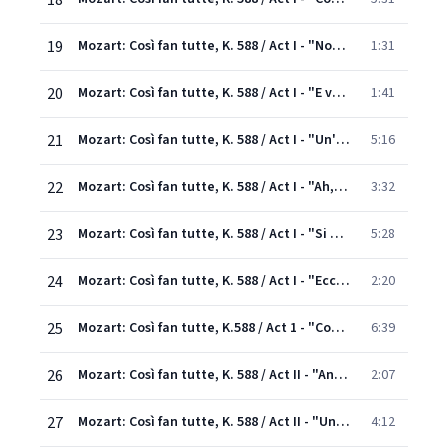
18
19
Mozart: Così fan tutte, K. 588 / Act I - "Non siate ritrosi"
1:31
20
Mozart: Così fan tutte, K. 588 / Act I - "E voi ridete?" - "Si può sapere un poco"
1:41
21
Mozart: Così fan tutte, K. 588 / Act I - "Un'aura amorosa"
5:16
22
Mozart: Così fan tutte, K. 588 / Act I - "Ah, che tutta in un momento"
3:32
23
Mozart: Così fan tutte, K. 588 / Act I - "Si mora, sì, si mora"
5:28
24
Mozart: Così fan tutte, K. 588 / Act I - "Eccovi il medico"
2:20
25
Mozart: Così fan tutte, K.588 / Act 1 - "Come si muovono"
6:39
26
Mozart: Così fan tutte, K. 588 / Act II - "Andate là, che siete due bizzarre ragazze" (Live)
2:07
27
Mozart: Così fan tutte, K. 588 / Act II - "Una donna a quindici anni" - "Sorella, cosa dici?"
4:12