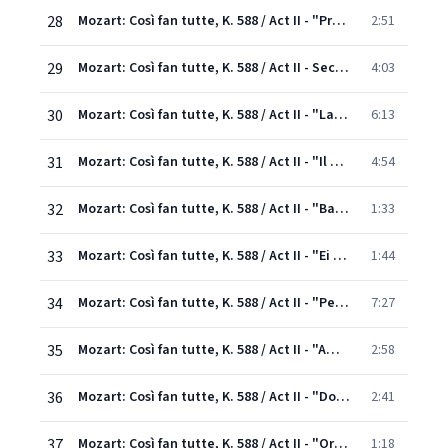
28
Mozart: Così fan tutte, K. 588 / Act II - "Prenderò quel brunettino"
2:51
29
Mozart: Così fan tutte, K. 588 / Act II - Secondate, aurette amiche...Cos'è tal serenata
4:03
30
Mozart: Così fan tutte, K. 588 / Act II - "La mano a me date" - "Oh che bella giornata!"
6:13
31
Mozart: Così fan tutte, K. 588 / Act II - "Il core vi dono"
4:54
32
Mozart: Così fan tutte, K. 588 / Act II - "Barbara! Perché fuggi?"
1:33
33
Mozart: Così fan tutte, K. 588 / Act II - "Ei parte... senti... ah no!"
1:44
34
Mozart: Così fan tutte, K. 588 / Act II - "Per pietà, ben mio, perdona"
7:27
35
Mozart: Così fan tutte, K. 588 / Act II - "Amico, abbiamo vinto!"
2:58
36
Mozart: Così fan tutte, K. 588 / Act II - "Donne mie, la fate a tanti"
2:41
37
Mozart: Così fan tutte, K. 588 / Act II - "Ora vedo che siete"
1:18