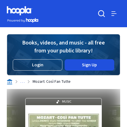
Skip to main content
Hoopla logo
Powered by Hoopla
Search
Menu
Books, videos, and music - all free
from your public library!
Login
Sign Up
. . .
Mozart: Così Fan Tutte
MUSIC