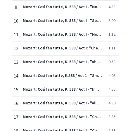
9
Mozart: Così fan tutte, K. 588 / Act I - "Non v'è pi tempo, amici" - "Di scrivermi ogni giorno" - "Dove son?" - "Son partiti"
4:33
10
Mozart: Così fan tutte, K. 588 / Act I - "Soave sia il vento"
3:00
11
Mozart: Così fan tutte, K. 588 / Act I - "Non son cattivo comico"
1:12
12
Mozart: Così fan tutte, K. 588 / Act I: "Che vita maledetta" (Live)
1:11
13
Mozart: Così fan tutte, K. 588 / Act I - "Ah, scostati!"
0:58
14
Mozart: Così fan tutte, K.588 / Act 1 - "Smanie implacabili che m'agitate"-"Signora Dorabella" (Live)
4:03
15
Mozart: Così fan tutte, K. 588 / Act I - "In uomini, in soldati" - "Che silenzio!"
4:55
16
Mozart: Così fan tutte, K. 588 / Act I - "Alla bella Despinetta"
4:30
17
Mozart: Così fan tutte, K. 588 / Act I - "Che sussurro! Che strepito!"
3:35
Mozart: Così fan tutte, K. 588 / Act I - "Come scoglio immoto resta" - "Per carità, ragazze"
5:31