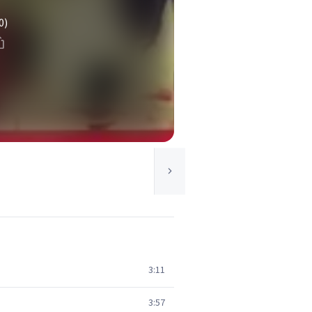
0)
3:11
3:57