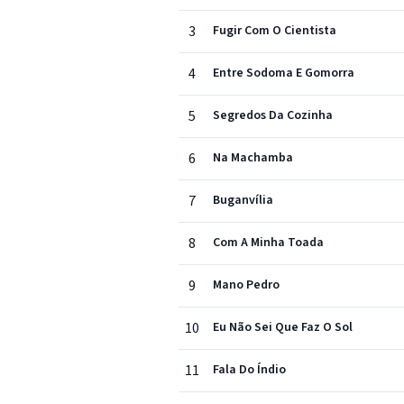
3
Fugir Com O Cientista
4
Entre Sodoma E Gomorra
5
Segredos Da Cozinha
6
Na Machamba
7
Buganvília
8
Com A Minha Toada
9
Mano Pedro
10
Eu Não Sei Que Faz O Sol
11
Fala Do Índio