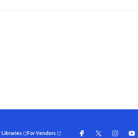
 Libraries
For Vendors
pens in new window)
(opens in new window)