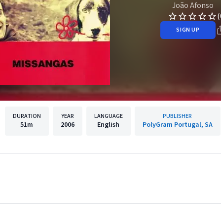
João Afonso
(
SIGN UP
DURATION
YEAR
LANGUAGE
PUBLISHER
51m
2006
English
PolyGram Portugal, SA