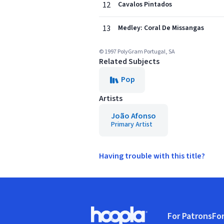
12
Cavalos Pintados
13
Medley: Coral De Missangas
© 1997 PolyGram Portugal, SA
Related Subjects
Pop
Artists
João Afonso
Primary Artist
Having trouble with this title?
Footer
For Patrons
For
Hoopla logo, Go to homepage
(o