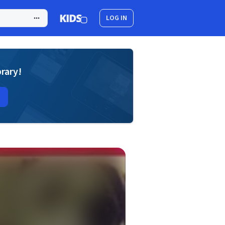
LOG IN
brary!