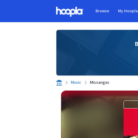
Skip to main content
Browse
My Hoopl
Hoopla logo
B
Music
Missangas