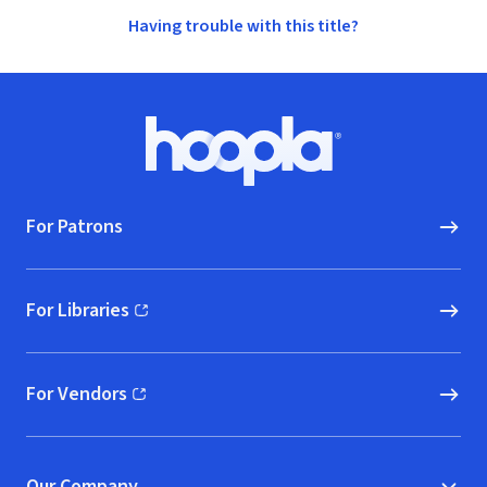
Having trouble with this title?
Footer
Hoopla logo, Go to homepage
For Patrons
For Libraries
(opens in new window)
For Vendors
(opens in new window)
Our Company