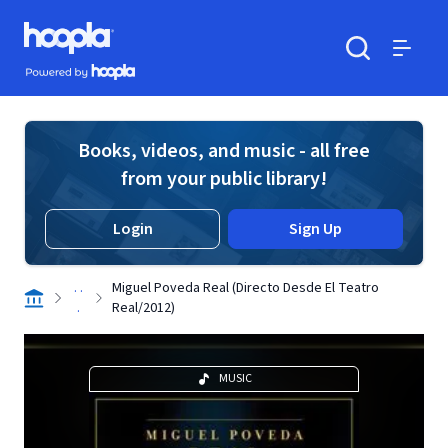
Skip to main content
Hoopla logo
Powered by Hoopla
Search
Menu
Books, videos, and music - all free
from your public library!
Login
Sign Up
. .
Miguel Poveda Real (Directo Desde El Teatro
.
Real/2012)
MUSIC