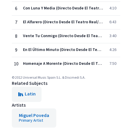
6
Con Luna Y Media (Directo Desde El Teatro Real/2012/Sevillanas)
4:10
7
El Alfarero (Directo Desde El Teatro Real/2012/Bulería)
6:43
8
Vente Tu Conmigo (Directo Desde El Teatro Real/2012/Zambra)
3:40
9
En El Último Minuto (Directo Desde El Teatro Real/2012/Copla)
4:26
10
Homenaje A Morente (Directo Desde El Teatro Real/2012/Coplas/Medley)
7:50
© 2012 Universal Music Spain S.L. & Discmedi S.A.
Related Subjects
Latin
Artists
Miguel Poveda
Primary Artist