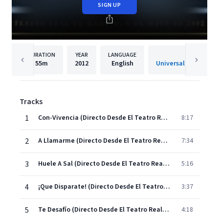
SIGN UP
DURATION
YEAR
LANGUAGE
PUBLISH
55m
2012
English
Tracks
1
Con-Vivencia (Directo Desde El Teatro Real/2012/Solea Apolá)
8:17
2
A Llamarme (Directo Desde El Teatro Real/2012/Malagueña)
7:34
3
Huele A Sal (Directo Desde El Teatro Real/2012/Alegrías)
5:16
4
¡Que Disparate! (Directo Desde El Teatro Real / 2012 / Bulería De Cádiz)
3:37
5
Te Desafío (Directo Desde El Teatro Real/2012/Fandangos Por Soleá)
4:18