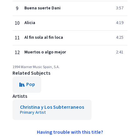
9
Buena suerte Dani
3:57
10
Alicia
4:19
11
Al fin sola al fin loca
4:25
12
Muertos o algo mejor
2:41
1994 Warner Music Spain, S.A.
Related Subjects
Pop
Artists
Christina y Los Subterraneos
Primary Artist
Having trouble with this title?