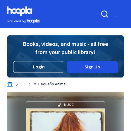
Skip to main content
Hoopla logo
Powered by Hoopla
Search
Menu
Books, videos, and music - all free
from your public library!
Login
Sign Up
. . .
Mi Pequeño Animal
MUSIC