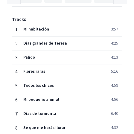
Tracks
1
Mi habitación
3:57
2
Días grandes de Teresa
4:25
3
Pálido
4:13
4
Flores raras
5:16
5
Todos los chicos
4:59
6
Mi pequeño animal
4:56
7
Días de tormenta
6:40
8
Sé que me harás llorar
4:32