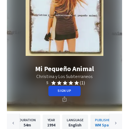
Mi Pequeño Animal
Christina y Los Subterraneos
(1)
5
SIGN UP
DURATION
YEAR
LANGUAGE
PUBLISHER
54m
1994
English
WM Spain