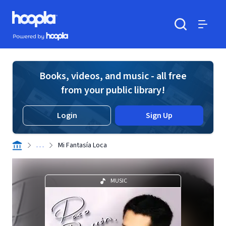
Skip to main content
Hoopla logo
Powered by Hoopla
Search
Menu
Books, videos, and music - all free
from your public library!
Login
Sign Up
. . .
Mi Fantasía Loca
MUSIC