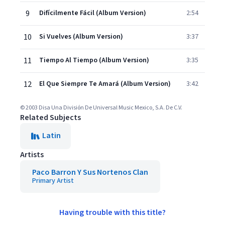
9
Difícilmente Fácil (Album Version)
2:54
10
Si Vuelves (Album Version)
3:37
11
Tiempo Al Tiempo (Album Version)
3:35
12
El Que Siempre Te Amará (Album Version)
3:42
© 2003 Disa Una División De Universal Music Mexico, S.A. De C.V.
Related Subjects
Latin
Artists
Paco Barron Y Sus Nortenos Clan
Primary Artist
Having trouble with this title?