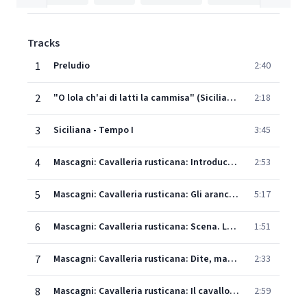
Tracks
1
Preludio
2:40
2
"O lola ch'ai di latti la cammisa" (Siciliana)
2:18
3
Siciliana - Tempo I
3:45
4
Mascagni: Cavalleria rusticana: Introduction with Chorus
2:53
5
Mascagni: Cavalleria rusticana: Gli aranci olezzano sui verdi margini
5:17
6
Mascagni: Cavalleria rusticana: Scena. Largo
1:51
7
Mascagni: Cavalleria rusticana: Dite, mamma Lucia
2:33
8
Mascagni: Cavalleria rusticana: Il cavallo scalpita
2:59