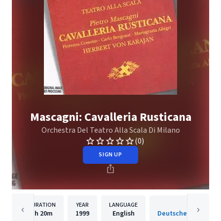
Mascagni: Cavalleria Rusticana
Orchestra Del Teatro Alla Scala Di Milano
(0)
SIGN UP
DURATION
YEAR
LANGUAGE
PUBLISH
1h
20m
1999
English