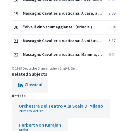
18
19
Mascagni: Cavalleria rusticana: A casa, a casa, amici
3:09
20
"Viva il vino spumeggiante" (Brindisi)
3:04
21
Mascagni: Cavalleria rusticana: A voi tutti salute!
5:37
22
Mascagni: Cavalleria rusticana: Mamma, quel vino è generoso – Turiddu?! Che vuoi dire?
6:04
© 1999 Deutsche Grammophon GmbH, Berlin
Related Subjects
Classical
Artists
Orchestra Del Teatro Alla Scala Di Milano
Primary Artist
Herbert Von Karajan
Artist