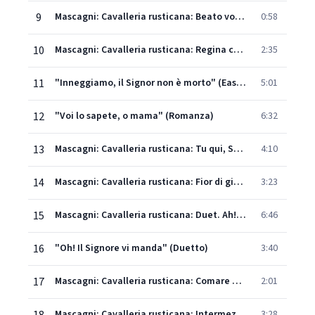
9
Mascagni: Cavalleria rusticana: Beato voi, compar Alfio
0:58
10
Mascagni: Cavalleria rusticana: Regina caeli, laetare
2:35
11
"Inneggiamo, il Signor non è morto" (Easter Hymn)
5:01
12
"Voi lo sapete, o mama" (Romanza)
6:32
13
Mascagni: Cavalleria rusticana: Tu qui, Santuzza? – Fior la giaggolo
4:10
14
Mascagni: Cavalleria rusticana: Fior di giaggiolo
3:23
15
Mascagni: Cavalleria rusticana: Duet. Ah! lo vedi – Turiddu, ascolta!
6:46
16
"Oh! Il Signore vi manda" (Duetto)
3:40
17
Mascagni: Cavalleria rusticana: Comare Santa
2:01
Mascagni: Cavalleria rusticana: Intermezzo
3:28