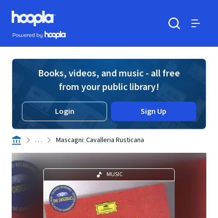
Skip to main content
Hoopla logo
Powered by Hoopla
Search
Menu
Books, videos, and music - all free
from your public library!
Login
Sign Up
. . .
Mascagni: Cavalleria Rusticana
MUSIC