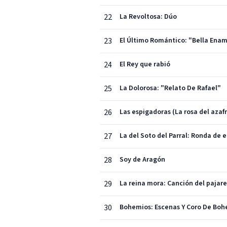
22
La Revoltosa: Dúo
23
El Último Romántico: "Bella Ena
24
El Rey que rabió
25
La Dolorosa: "Relato De Rafael"
26
Las espigadoras (La rosa del azaf
27
La del Soto del Parral: Ronda d
28
Soy de Aragón
29
La reina mora: Canción del pajar
30
Bohemios: Escenas Y Coro De Boh