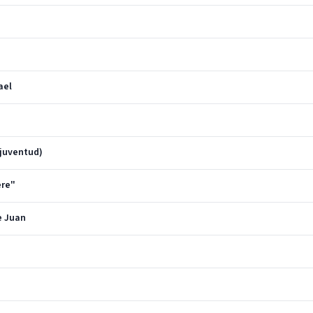
ael
 juventud)
ere"
e Juan