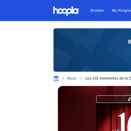
Skip to main content
Browse
My Hoopl
Hoopla logo
B
Music
Los 101 momentos de la Z