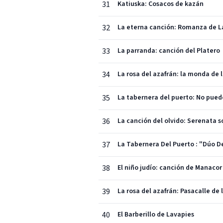
31
Katiuska: Cosacos de kazán
32
La eterna canción: Romanza de L
33
La parranda: canción del Platero
34
La rosa del azafrán: la monda de l
35
La tabernera del puerto: No pued
36
La canción del olvido: Serenata 
37
La Tabernera Del Puerto : "Dúo D
38
El niño judío: canción de Manacor
39
La rosa del azafrán: Pasacalle de 
40
El Barberillo de Lavapies