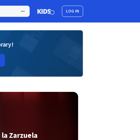
LOG IN
brary!
la Zarzuela