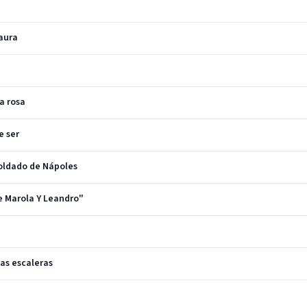
aura
a rosa
e ser
soldado de Nápoles
e Marola Y Leandro"
las escaleras