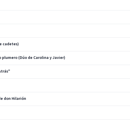
de cadetes)
o plumero (Dúo de Carolina y Javier)
Atrás"
de don Hilarión