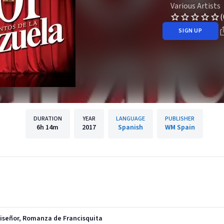
Various Artists
(
SIGN UP
DURATION
YEAR
LANGUAGE
PUBLISHER
6h
14m
2017
Spanish
WM Spain
uiseñor, Romanza de Francisquita