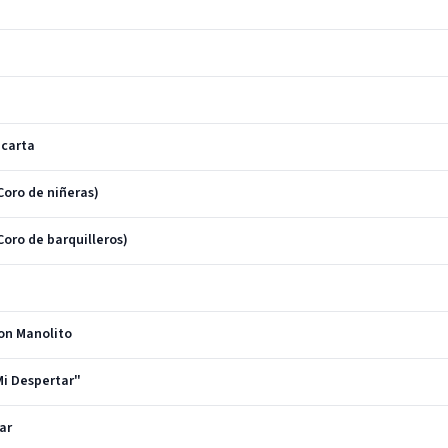
 carta
Coro de niñeras)
Coro de barquilleros)
on Manolito
 Mi Despertar"
ar