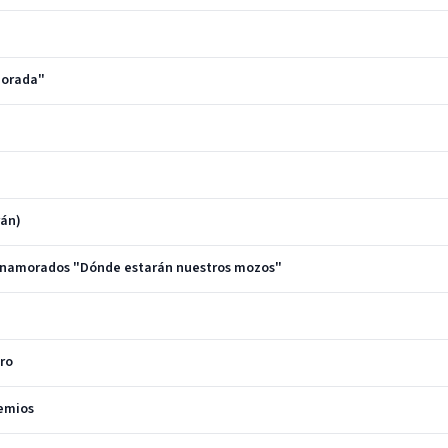
morada"
rán)
e enamorados "Dónde estarán nuestros mozos"
ero
emios