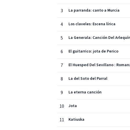
3
La parranda: canto a Murcia
4
Los claveles: Escena lírica
5
La Generala: Canción Del Arlequí
6
El guitarrico: jota de Perico
7
El Huesped Del Sevillano : Roman
8
La del Soto del Parral
9
La eterna canción
10
Jota
11
Katiuska