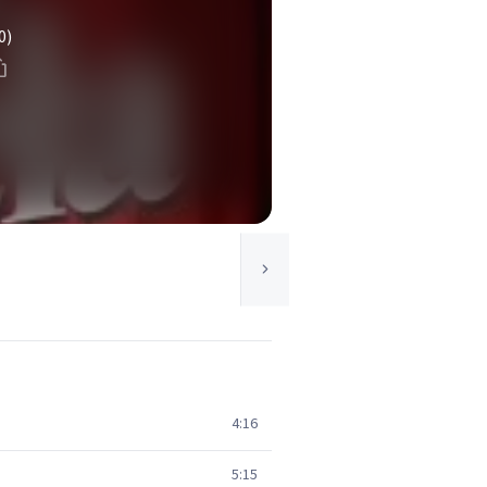
0)
4:16
5:15