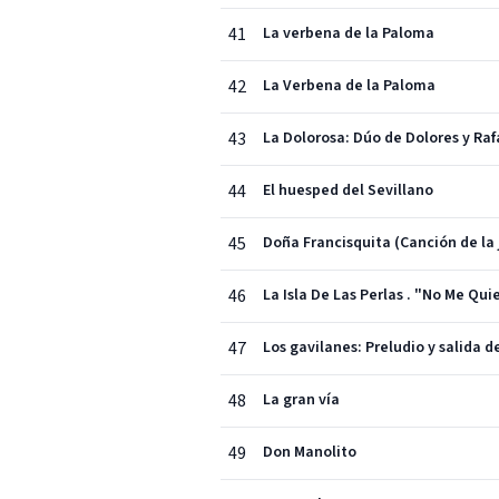
41
La verbena de la Paloma
42
La Verbena de la Paloma
43
La Dolorosa: Dúo de Dolores y Raf
44
El huesped del Sevillano
45
Doña Francisquita (Canción de la
46
La Isla De Las Perlas . "No Me Qui
47
Los gavilanes: Preludio y salida d
48
La gran vía
49
Don Manolito