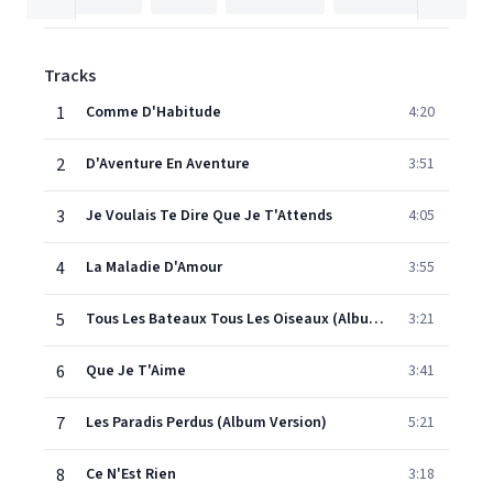
Tracks
1
Comme D'Habitude
4:20
2
D'Aventure En Aventure
3:51
3
Je Voulais Te Dire Que Je T'Attends
4:05
4
La Maladie D'Amour
3:55
5
Tous Les Bateaux Tous Les Oiseaux (Album Version)
3:21
6
Que Je T'Aime
3:41
7
Les Paradis Perdus (Album Version)
5:21
8
Ce N'Est Rien
3:18