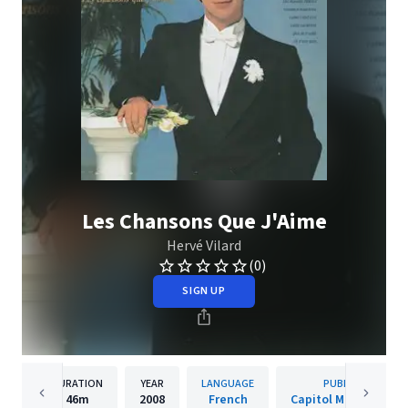
Les Chansons Que J'Aime
Hervé Vilard
(0)
SIGN UP
DURATION
YEAR
LANGUAGE
PUBLISHER
46m
2008
French
Capitol Music Franc