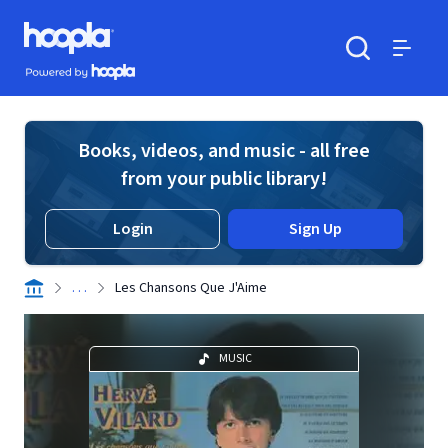
Skip to main content
Hoopla logo
Powered by Hoopla
Search
Menu
Books, videos, and music - all free
from your public library!
Login
Sign Up
. . .
Les Chansons Que J'Aime
MUSIC