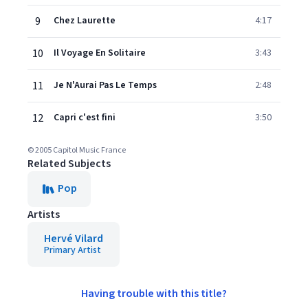
9
Chez Laurette
4:17
10
Il Voyage En Solitaire
3:43
11
Je N'Aurai Pas Le Temps
2:48
12
Capri c'est fini
3:50
© 2005 Capitol Music France
Related Subjects
Pop
Artists
Hervé Vilard
Primary Artist
Having trouble with this title?