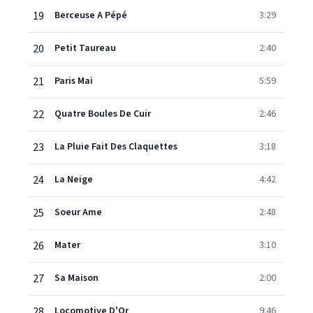
19
Berceuse A Pépé
3:29
20
Petit Taureau
2:40
21
Paris Mai
5:59
22
Quatre Boules De Cuir
2:46
23
La Pluie Fait Des Claquettes
3:18
24
La Neige
4:42
25
Soeur Ame
2:48
26
Mater
3:10
27
Sa Maison
2:00
28
Locomotive D'Or
9:46