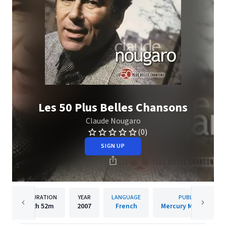
Les 50 Plus Belles Chansons
Claude Nougaro
(0)
SIGN UP
DURATION
YEAR
LANGUAGE
PUBLISHER
2h
52m
2007
French
Mercury Music Group