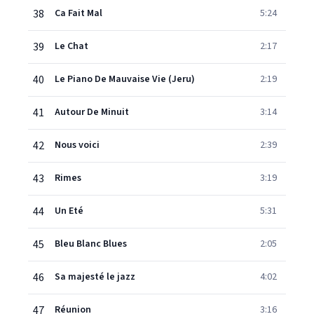
38
Ca Fait Mal
5:24
39
Le Chat
2:17
40
Le Piano De Mauvaise Vie (Jeru)
2:19
41
Autour De Minuit
3:14
42
Nous voici
2:39
43
Rimes
3:19
44
Un Eté
5:31
45
Bleu Blanc Blues
2:05
46
Sa majesté le jazz
4:02
47
Réunion
3:16