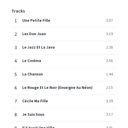
Tracks
1
Une Petite Fille
2:07
2
Les Don Juan
3:19
3
Le Jazz Et La Java
2:26
4
Le Cinéma
2:58
5
La Chanson
1:44
6
Le Rouge Et Le Noir (Enseigne Au Néon)
2:15
7
Cécile Ma Fille
3:29
8
Je Suis Sous
3:17