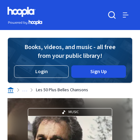
Skip to main content
Hoopla logo
Powered by Hoopla
Search
Menu
Books, videos, and music - all free
from your public library!
Login
Sign Up
. . .
Les 50 Plus Belles Chansons
MUSIC