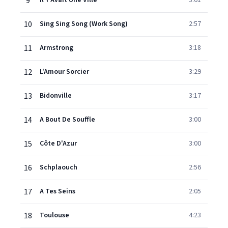
9
Il Y Avait Une Ville
3:01
10
Sing Sing Song (Work Song)
2:57
11
Armstrong
3:18
12
L'Amour Sorcier
3:29
13
Bidonville
3:17
14
A Bout De Souffle
3:00
15
Côte D'Azur
3:00
16
Schplaouch
2:56
17
A Tes Seins
2:05
18
Toulouse
4:23