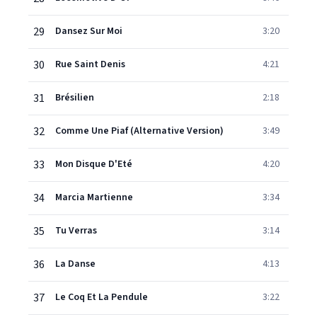
29
Dansez Sur Moi
3:20
30
Rue Saint Denis
4:21
31
Brésilien
2:18
32
Comme Une Piaf (Alternative Version)
3:49
33
Mon Disque D'Eté
4:20
34
Marcia Martienne
3:34
35
Tu Verras
3:14
36
La Danse
4:13
37
Le Coq Et La Pendule
3:22