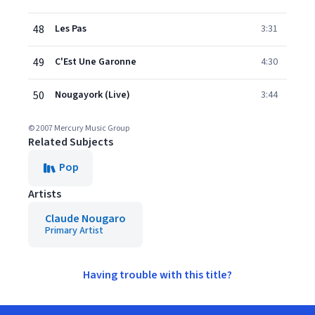
48
Les Pas
3:31
49
C'Est Une Garonne
4:30
50
Nougayork (Live)
3:44
© 2007 Mercury Music Group
Related Subjects
Pop
Artists
Claude Nougaro
Primary Artist
Having trouble with this title?