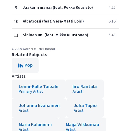
9
Jääkärin marssi (feat. Pekka Kuusisto)
4:55
10
Albatrossi (feat. Vesa-Matti Loiri)
6:16
11
Sininen uni (feat. Mikko Kuustonen)
5:43
© 2009 Warner Music Finland
Related Subjects
Pop
Artists
Lenni-Kalle Taipale
Iiro Rantala
Primary Artist
Artist
Johanna Iivanainen
Juha Tapio
Artist
Artist
Maria Kalaniemi
Maija Vilkkumaa
Artist
Artist