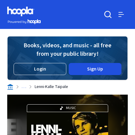
Skip to main content
Hoopla logo
Powered by Hoopla
Search
Menu
Books, videos, and music - all free
from your public library!
Login
Sign Up
. . .
Lenni-Kalle Taipale
MUSIC