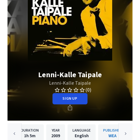
Lenni-Kalle Taipale
Lenni-Kalle Taipale
(0)
SIGN UP
DURATION
YEAR
LANGUAGE
PUBLISHER
1h
5m
2009
English
WEA