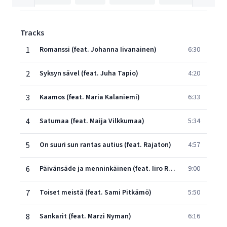
Tracks
1
Romanssi (feat. Johanna Iivanainen)
6:30
2
Syksyn sävel (feat. Juha Tapio)
4:20
3
Kaamos (feat. Maria Kalaniemi)
6:33
4
Satumaa (feat. Maija Vilkkumaa)
5:34
5
On suuri sun rantas autius (feat. Rajaton)
4:57
6
Päivänsäde ja menninkäinen (feat. Iiro Rantala)
9:00
7
Toiset meistä (feat. Sami Pitkämö)
5:50
8
Sankarit (feat. Marzi Nyman)
6:16