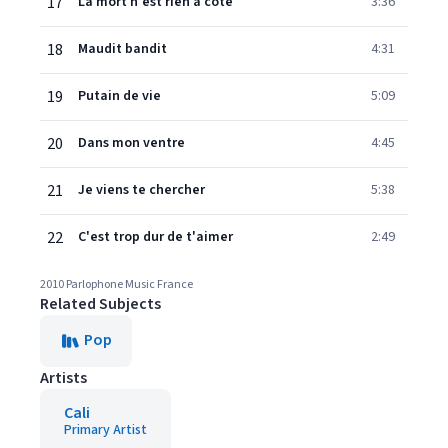
17
La mort n'est rien à côté
3:36
18
Maudit bandit
4:31
19
Putain de vie
5:09
20
Dans mon ventre
4:45
21
Je viens te chercher
5:38
22
C'est trop dur de t'aimer
2:49
2010 Parlophone Music France
Related Subjects
Pop
Artists
Cali
Primary Artist