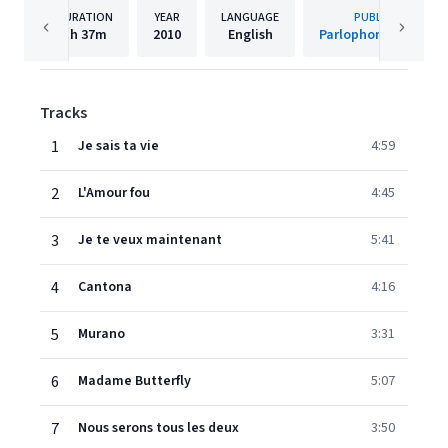
DURATION
YEAR
LANGUAGE
PUBLISHER
1h
37m
2010
English
Parlophone (France)
Tracks
1
Je sais ta vie
4:59
2
L'Amour fou
4:45
3
Je te veux maintenant
5:41
4
Cantona
4:16
5
Murano
3:31
6
Madame Butterfly
5:07
7
Nous serons tous les deux
3:50