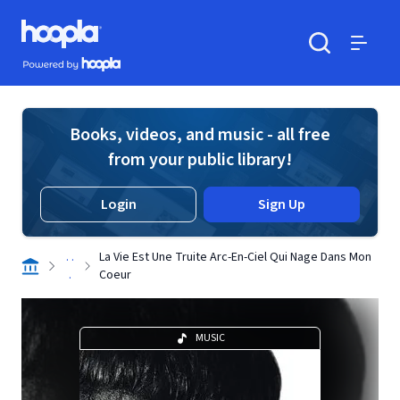
Skip to main content
Hoopla logo
Powered by Hoopla
Search
Menu
Books, videos, and music - all free
from your public library!
Login
Sign Up
. .
La Vie Est Une Truite Arc-En-Ciel Qui Nage Dans Mon
.
Coeur
MUSIC