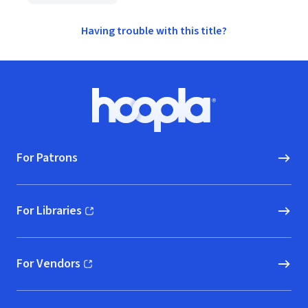
Having trouble with this title?
Footer
Hoopla logo, Go to homepage
For Patrons
For Libraries
(opens in new window)
For Vendors
(opens in new window)