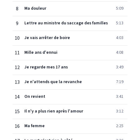
8
Ma douleur
5:09
9
Lettre au ministre du saccage des familles
5:13
10
Je vais arrêter de boire
4:03
11
Mille ans d'ennui
4:08
12
Je regarde mes 17 ans
3:49
13
Je n'attends que la revanche
7:19
14
On revient
3:41
15
Il n'y a plus rien après l'amour
3:12
16
Ma femme
2:25