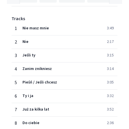
Tracks
1
Nie masz mnie
3:49
2
Nie
2:17
3
Jeśli ty
3:15
4
Zanim znikniesz
3:14
5
Pieśń / Jeśli chcesz
3:05
6
Ty i ja
3:32
7
Już za kilka lat
3:52
8
Do ciebie
2:36