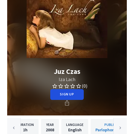
Juz Czas
Iza Lach
(0)
SIGN UP
DURATION
YEAR
LANGUAGE
PUBLISHER
1h
2008
English
Parlophone Poland