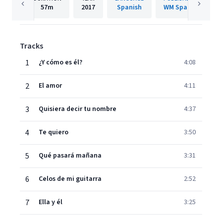
57m
2017
Spanish
WM Spain
Tracks
1
¿Y cómo es él?
4:08
2
El amor
4:11
3
Quisiera decir tu nombre
4:37
4
Te quiero
3:50
5
Qué pasará mañana
3:31
6
Celos de mi guitarra
2:52
7
Ella y él
3:25