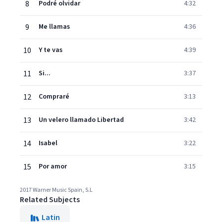
8
Podré olvidar
4:32
9
Me llamas
4:36
10
Y te vas
4:39
11
Si...
3:37
12
Compraré
3:13
13
Un velero llamado Libertad
3:42
14
Isabel
3:22
15
Por amor
3:15
2017 Warner Music Spain, S.L
Related Subjects
Latin