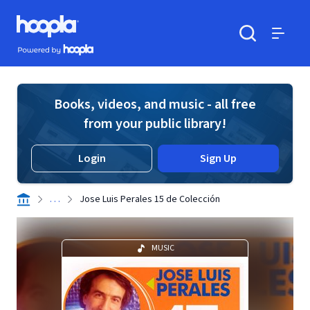
Skip to main content
Hoopla logo
Powered by Hoopla
Search
Menu
Books, videos, and music - all free
from your public library!
Login
Sign Up
. . .
Jose Luis Perales 15 de Colección
MUSIC