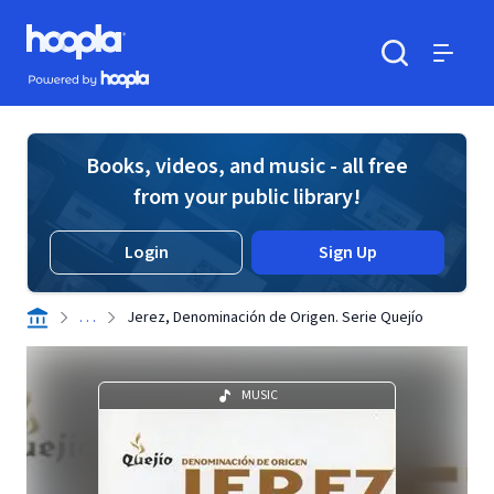
Skip to main content
Hoopla logo
Powered by Hoopla
Search
Menu
Books, videos, and music - all free
from your public library!
Login
Sign Up
. . .
Jerez, Denominación de Origen. Serie Quejío
MUSIC