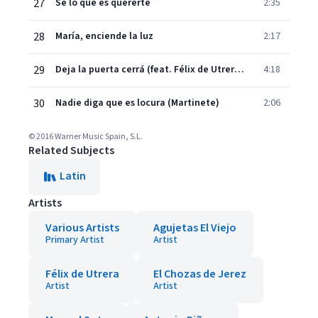
27
Sé lo que es quererte
2:35
28
María, enciende la luz
2:17
29
Deja la puerta cerrá (feat. Félix de Utrera y José Luis Postigo)
4:18
30
Nadie diga que es locura (Martinete)
2:06
© 2016 Warner Music Spain, S.L.
Related Subjects
Latin
Artists
Various Artists
Agujetas El Viejo
Primary Artist
Artist
Félix de Utrera
El Chozas de Jerez
Artist
Artist