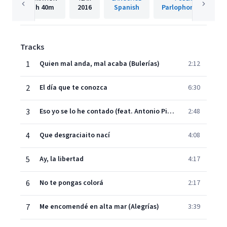
1h
40m
2016
Spanish
Parlophone Spain
Tracks
1
Quien mal anda, mal acaba (Bulerías)
2:12
2
El día que te conozca
6:30
3
Eso yo se lo he contado (feat. Antonio Piñana)
2:48
4
Que desgraciaito nací
4:08
5
Ay, la libertad
4:17
6
No te pongas colorá
2:17
7
Me encomendé en alta mar (Alegrías)
3:39