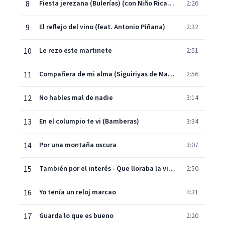
8
Fiesta jerezana (Bulerías) (con Niño Ricardo)
2:26
9
El reflejo del vino (feat. Antonio Piñana)
2:32
10
Le rezo este martinete
2:51
11
Compañera de mi alma (Siguiriyas de Manuel Torres)
2:56
12
No hables mal de nadie
3:14
13
En el columpio te vi (Bamberas)
3:34
14
Por una montaña oscura
3:07
15
También por el interés - Que lloraba la vi un día (con Manolo de Badajoz) (Fandangos personales)
2:50
16
Yo tenía un reloj marcao
4:31
17
Guarda lo que es bueno
2:20