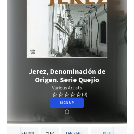
Jerez, Denominación de
Origen. Serie Quejío
Various Artists
(0)
SIGN UP
DURATION
YEAR
LANGUAGE
PUBLISHER