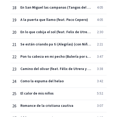
18
En San Miguel las campanas (Tangos del Piyayo)
4:05
19
A la puerta que llamo (feat. Paco Cepero)
4:05
20
En lo que cobija el sol (feat. Felix de Utrera)
2:30
21
Se están criando pa ti (Alegrías) (con Niño Ricardo)
2:21
22
Pon tu cabeza en mi pecho (Bulería por soleá)
3:47
23
Camino del olivar (feat. Félix de Utrera y José Luis Postigo)
3:38
24
Como la espuma del helao
3:42
25
El calor de mis niños
5:52
26
Romance de la cristiana cautiva
3:07