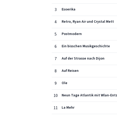
3
Esoerika
4
Retro, Ryan Air und Crystal Mett
5
Postmodern
6
Ein bisschen Musikgeschichte
7
Auf der Strasse nach Dijon
8
Auf Reisen
9
Ole
10
Neun Tage Atlantik mit Wlan-Ent
11
La Mehr