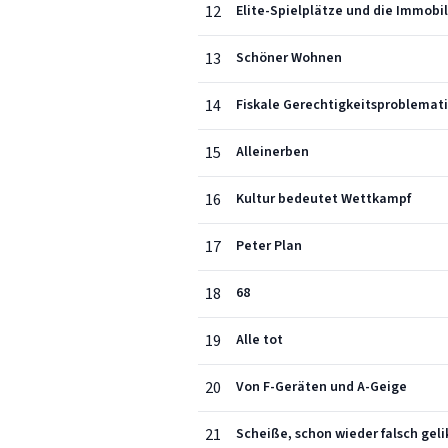
12
Elite-Spielplätze und die Immobil
13
Schöner Wohnen
14
Fiskale Gerechtigkeitsproblemat
15
Alleinerben
16
Kultur bedeutet Wettkampf
17
Peter Plan
18
68
19
Alle tot
20
Von F-Geräten und A-Geige
21
Scheiße, schon wieder falsch gel