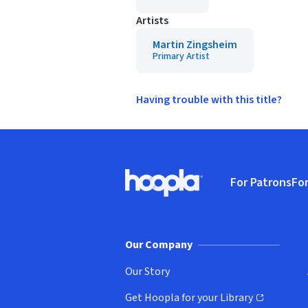
Artists
Martin Zingsheim
Primary Artist
Having trouble with this title?
Footer
For Patrons
For
Hoopla logo, Go to homepage
(o
Our Company
Our Story
Get Hoopla for your Library
(opens in new window)