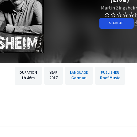
Martin Zingshei
(
SIGN UP
DURATION
YEAR
LANGUAGE
PUBLISHER
1h
46m
2017
German
Roof Music