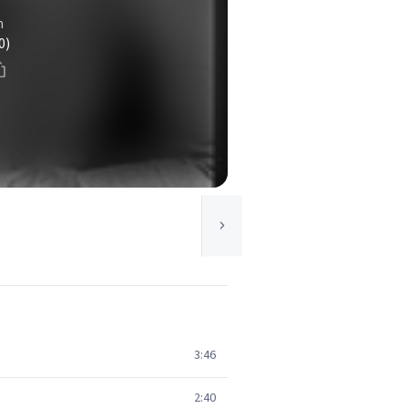
m
0)
3:46
2:40