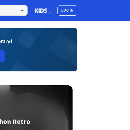
LOG IN
brary!
chon Retro