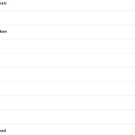
iati
iken
iked