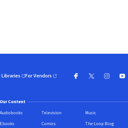
 Libraries
For Vendors
pens in new window)
(opens in new window)
Facebook
X
(opens in new win
(opens in new wi
Instagram
You
(
Our Content
Audiobooks
Television
Music
Ebooks
Comics
The Loop Blog