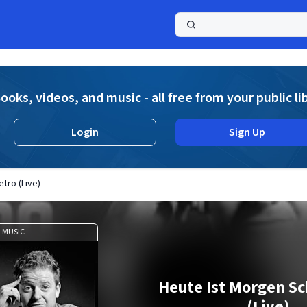
a
ooks, videos, and music - all free from your public li
Login
Sign Up
tro (Live)
MUSIC
Heute Ist Morgen S
(Live)