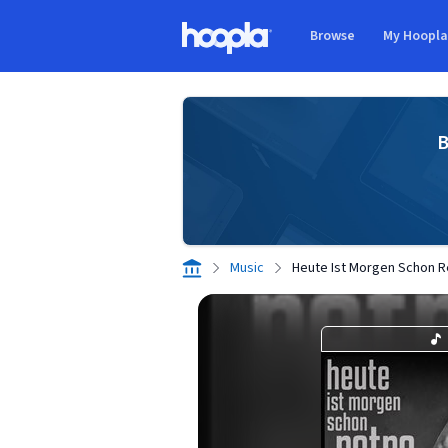
Skip to main content
Browse
My Hoopl
Hoopla logo
B
Music
Heute Ist Morgen Schon Re