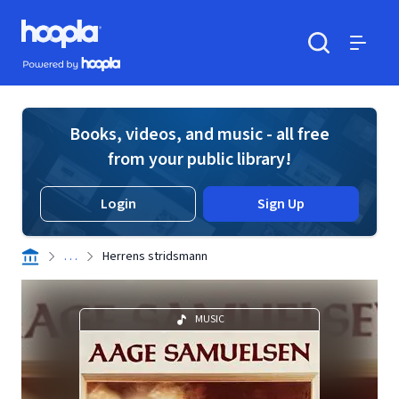
Skip to main content
Hoopla logo
Powered by Hoopla
Search
Menu
Books, videos, and music - all free
from your public library!
Login
Sign Up
. . .
Herrens stridsmann
MUSIC