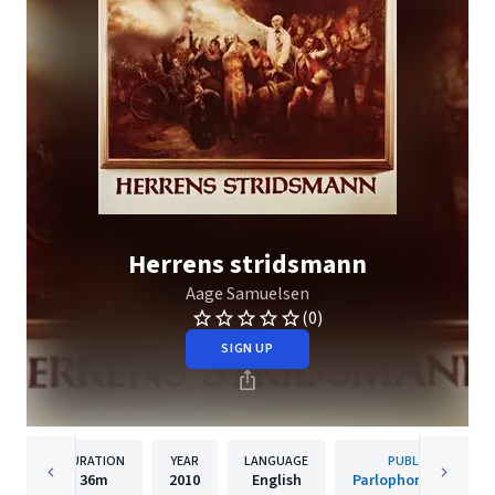
Herrens stridsmann
Aage Samuelsen
(0)
SIGN UP
DURATION
YEAR
LANGUAGE
PUBLISHER
36m
2010
English
Parlophone Norway