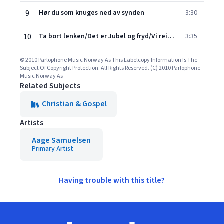
9
Hør du som knuges ned av synden
3:30
10
Ta bort lenken/Det er Jubel og fryd/Vi reiser hjem til Jesus/In The Sweet By And By (Medley)
3:35
© 2010 Parlophone Music Norway As This Labelcopy Information Is The
Subject Of Copyright Protection. All Rights Reserved. (C) 2010 Parlophone
Music Norway As
Related Subjects
Christian & Gospel
Artists
Aage Samuelsen
Primary Artist
Having trouble with this title?