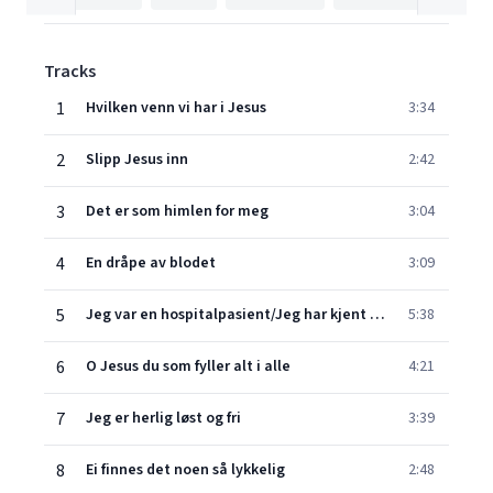
Tracks
1
Hvilken venn vi har i Jesus
3:34
2
Slipp Jesus inn
2:42
3
Det er som himlen for meg
3:04
4
En dråpe av blodet
3:09
5
Jeg var en hospitalpasient/Jeg har kjent Guds kraft til frelse (Medley)
5:38
6
O Jesus du som fyller alt i alle
4:21
7
Jeg er herlig løst og fri
3:39
8
Ei finnes det noen så lykkelig
2:48