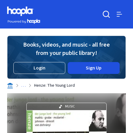
Skip to main content
Hoopla logo
Powered by Hoopla
Search
Menu
Books, videos, and music - all free
from your public library!
Login
Sign Up
. . .
Henze: The Young Lord
MUSIC