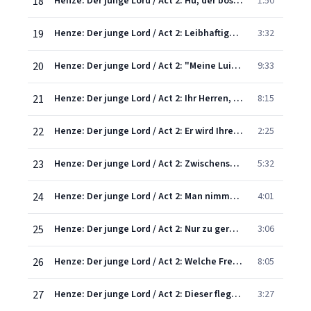
18
Henze: Der junge Lord / Act 2: Hu, der böse Mohr, der so schwarz wie Sünde ist!
1:50
19
Henze: Der junge Lord / Act 2: Leibhaftiger! Geister sind's nicht
3:32
20
Henze: Der junge Lord / Act 2: "Meine Luise"... "Oh, mein Wilhelm"
9:33
21
Henze: Der junge Lord / Act 2: Ihr Herren, hierher!
8:15
22
Henze: Der junge Lord / Act 2: Er wird Ihre Bälle und auch alle die Konzerte
2:25
23
Henze: Der junge Lord / Act 2: Zwischenspiel
5:32
24
Henze: Der junge Lord / Act 2: Man nimmt ein halbes Pfund goldenen Sirup
4:01
25
Henze: Der junge Lord / Act 2: Nur zu gerne ... und mit großer Erwartung
3:06
26
Henze: Der junge Lord / Act 2: Welche Freude!
8:05
27
Henze: Der junge Lord / Act 2: Dieser flegelhafte Mensch!
3:27