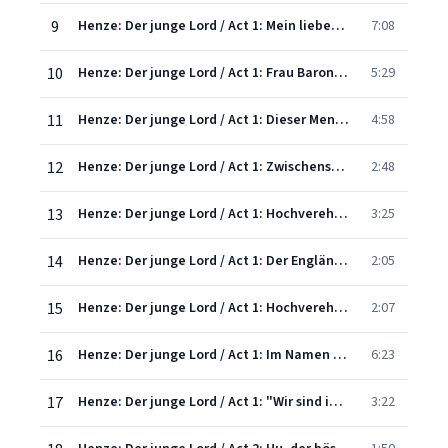
9
Henze: Der junge Lord / Act 1: Mein liebes Kind
7:08
10
Henze: Der junge Lord / Act 1: Frau Baronin. Der Mohr ist da
5:29
11
Henze: Der junge Lord / Act 1: Dieser Mensch täuscht sich
4:58
12
Henze: Der junge Lord / Act 1: Zwischenspiel
2:48
13
Henze: Der junge Lord / Act 1: Hochverehrtes Publikum!
3:25
14
Henze: Der junge Lord / Act 1: Der Engländer ist aus dem Haus
2:05
15
Henze: Der junge Lord / Act 1: Hochverehrtes Publikum
2:07
16
Henze: Der junge Lord / Act 1: Im Namen des Gesetzes dieser Stadt
6:23
17
Henze: Der junge Lord / Act 1: "Wir sind ihm nicht gut genug" - Notturno
3:22