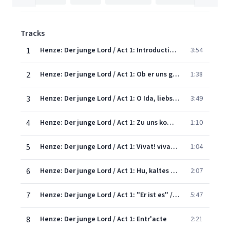
Tracks
1
Henze: Der junge Lord / Act 1: Introduction "Herr Professor, ich nehme kein Blatt.."
3:54
2
Henze: Der junge Lord / Act 1: Ob er uns gefallen wird oder nicht?
1:38
3
Henze: Der junge Lord / Act 1: O Ida, liebste Ida
3:49
4
Henze: Der junge Lord / Act 1: Zu uns kommt ein Edelmann
1:10
5
Henze: Der junge Lord / Act 1: Vivat! vivat! Hoch lebe der reiche, englische Herr!
1:04
6
Henze: Der junge Lord / Act 1: Hu, kaltes Land - und Leute gaffen
2:07
7
Henze: Der junge Lord / Act 1: "Er ist es" / "Ist das Sir Edgar?"
5:47
8
Henze: Der junge Lord / Act 1: Entr'acte
2:21