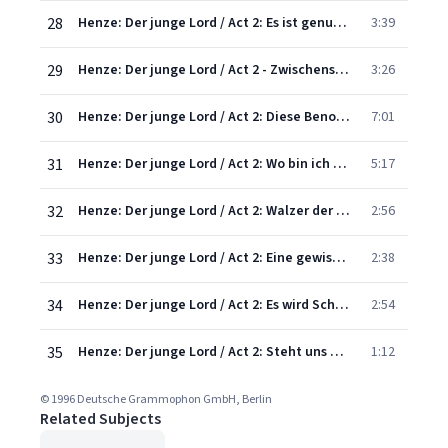
28
Henze: Der junge Lord / Act 2: Es ist genug, was dieser Herr sich herausnimmt!
3:39
29
Henze: Der junge Lord / Act 2 - Zwischenspiel
3:26
30
Henze: Der junge Lord / Act 2: Diese Benommenheit
7:01
31
Henze: Der junge Lord / Act 2: Wo bin ich denn geblieben?
5:17
32
Henze: Der junge Lord / Act 2: Walzer der Debütantinnen
2:56
33
Henze: Der junge Lord / Act 2: Eine gewisse nationale Roheit
2:38
34
Henze: Der junge Lord / Act 2: Es wird Schreckliches geschehen
2:54
35
Henze: Der junge Lord / Act 2: Steht uns kein Himmel bei?
1:12
© 1996 Deutsche Grammophon GmbH, Berlin
Related Subjects