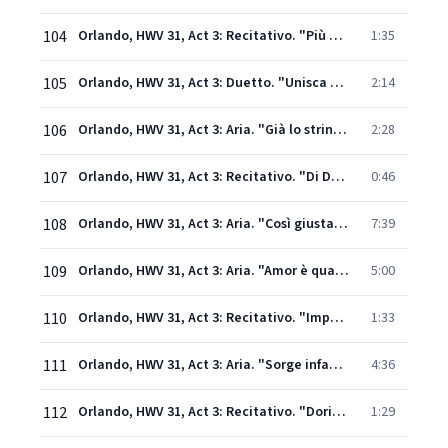
104
Orlando, HWV 31, Act 3: Recitativo. "Più obbligate gli sono" - "Pur ti trovo, o mio bene" (Orlando, Dorinda)
1:35
105
Orlando, HWV 31, Act 3: Duetto. "Unisca amor in noi" (Orlando, Dorinda)
2:14
106
Orlando, HWV 31, Act 3: Aria. "Già lo stringo" (Orlando)
2:28
107
Orlando, HWV 31, Act 3: Recitativo. "Di Dorinda all'albergo" (Angelica, Dorinda)
0:46
108
Orlando, HWV 31, Act 3: Aria. "Così giusta" - Recitativo. "S'è corrisposto un core" (Angelica, Dorinda)
7:39
109
Orlando, HWV 31, Act 3: Aria. "Amor è qual vento" (Dorinda)
5:00
110
Orlando, HWV 31, Act 3: Recitativo. "Impari ognun da Orlando" (Zoroastro)
1:33
111
Orlando, HWV 31, Act 3: Aria. "Sorge infausta una procella" (Zoroastro)
4:36
112
Orlando, HWV 31, Act 3: Recitativo. "Dorinda, e perchè piangi" - "Più non fuggir potrai" (Orlando, Angelica, Dorinda)
1:29