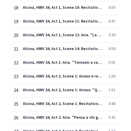
18
Alcina, HWV 34, Act 1, Scene 10: Recitativo. "Regina il tuo soggiorno" - Aria. "Sì, son quella!" (Bradamante, Alcina, Ruggiero)
6:55
19
Alcina, HWV 34, Act 1, Scene 11: Recitativo. "Se nemico mi fossi" - "Bradamante favella?" (Bradamante, Ruggiero, Melisso)
0:47
20
Alcina, HWV 34, Act 1, Scene 12: Aria. "La bocca vaga" - Recitativo. "A quai strani perigli" (Ruggiero, Melisso, Bradamante)
3:30
21
Alcina, HWV 34, Act 1, Scene 14: Recitativo. "Fuggi cor mio" (Morgana, Bradamante)
0:50
22
Alcina, HWV 34, Act 1: Aria. "Tornami a vagheggiar" (Morgana) [Live]
5:01
23
Alcina, HWV 34, Act 2, Scene 1: Arioso e recitativo. "Col celarvi" - "Taci, taci, codardo" (Melisso, Ruggiero)
1:56
24
Alcina, HWV 34, Act 2, Scene 1: Arioso. "Qual portento mi richiama" (Ruggiero)
1:51
25
Alcina, HWV 34, Act 2, Scene 1: Recitativo. "Atlante, dove sei?" (Ruggiero, Melisso)
0:48
26
Alcina, HWV 34, Act 2: Aria. "Pensa a chi geme" (Melisso) [Live]
5:35