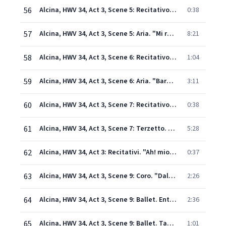
56
Alcina, HWV 34, Act 3, Scene 5: Recitativo. "Niuna forza lo arresta" (Oronte, Alcina)
0:38
57
Alcina, HWV 34, Act 3, Scene 5: Aria. "Mi restano le lagrime" (Alcina)
8:21
58
Alcina, HWV 34, Act 3, Scene 6: Recitativo. "Già vicino è il momento" (Oberto, Alcina)
1:04
59
Alcina, HWV 34, Act 3, Scene 6: Aria. "Barbara! Io ben lo so" (Oberto)
3:11
60
Alcina, HWV 34, Act 3, Scene 7: Recitativo. "Le lusinghe" (Bradamante, Alcina, Ruggiero)
0:38
61
Alcina, HWV 34, Act 3, Scene 7: Terzetto. "Non è amor, nè gelosia" - Recitativo. "Prendi e vivi" (Alcina, Bradamante, Ruggiero, Oronte)
5:28
62
Alcina, HWV 34, Act 3: Recitativi. "Ah! mio Ruggier" - "Misera" - "A che tardi?" (Melisso, Ruggiero, Oronte, Alcina, Morgana, Bradamante) [Live]
0:37
63
Alcina, HWV 34, Act 3, Scene 9: Coro. "Dall'orror di notte cieca" (Chorus)
2:26
64
Alcina, HWV 34, Act 3, Scene 9: Ballet. Entrée
2:36
65
Alcina, HWV 34, Act 3, Scene 9: Ballet. Tamburino
1:01