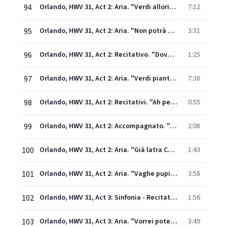
94
Orlando, HWV 31, Act 2: Aria. "Verdi allori" - Recitativo. "Dopo tanti perigli" (Medoro, Angelica)
7:12
95
Orlando, HWV 31, Act 2: Aria. "Non potrà dirmi ingrata" (Angelica)
3:31
96
Orlando, HWV 31, Act 2: Recitativo. "Dove, dove guidate" - "Tutto a poter partire" (Orlando, Angelica)
1:25
97
Orlando, HWV 31, Act 2: Aria. "Verdi piante" (Angelica)
7:38
98
Orlando, HWV 31, Act 2: Recitativi. "Ah perfida, qui sei!" - "Ohimè! Che miro!" - "Amor, caro amore!" (Angelica, Orlando, Medoro)
0:55
99
Orlando, HWV 31, Act 2: Accompagnato. "Ah, Stigie larve!" (Orlando)
2:08
100
Orlando, HWV 31, Act 2: Aria. "Già latra Cerbero" (Orlando)
1:43
101
Orlando, HWV 31, Act 2: Aria. "Vaghe pupille, non piangete" (Orlando)
3:58
102
Orlando, HWV 31, Act 3: Sinfonia - Recitativo. "Di Dorinda alle mura" (Medoro, Dorinda)
1:56
103
Orlando, HWV 31, Act 3: Aria. "Vorrei poterti amar" (Medoro)
3:49