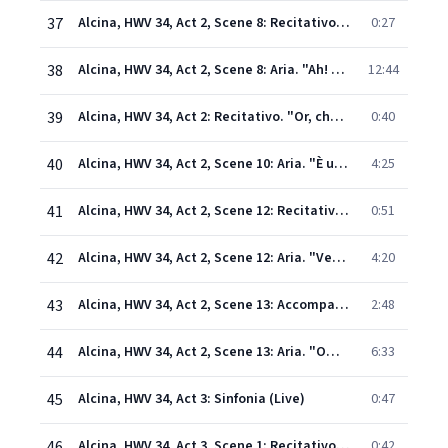
37
Alcina, HWV 34, Act 2, Scene 8: Recitativo. "Regina, sei tradita" (Oronte, Alcina)
0:27
38
Alcina, HWV 34, Act 2, Scene 8: Aria. "Ah! mio cor!" (Alcina)
12:44
39
Alcina, HWV 34, Act 2: Recitativo. "Or, che dici, Morgana?" - "All'offesa" (Oronte, Morgana) [Live]
0:40
40
Alcina, HWV 34, Act 2, Scene 10: Aria. "È un folle" - Recitativo. "Ed è ver" (Oronte, Oberto, Bradamante)
4:25
41
Alcina, HWV 34, Act 2, Scene 12: Recitativo. "Eccomi a' piedi tuoi" (Ruggiero, Bradamante, Morgana)
0:51
42
Alcina, HWV 34, Act 2, Scene 12: Aria. "Verdi prati, selve amene" (Ruggiero)
4:20
43
Alcina, HWV 34, Act 2, Scene 13: Accompagnato. "Ah! Ruggiero crudel" (Alcina)
2:48
44
Alcina, HWV 34, Act 2, Scene 13: Aria. "Ombre pallide" (Alcina)
6:33
45
Alcina, HWV 34, Act 3: Sinfonia (Live)
0:47
46
Alcina, HWV 34, Act 3, Scene 1: Recitativo. "Voglio amar e disamar" (Oronte, Morgana)
0:42