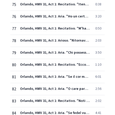
75
Orlando, HWV 31, Act 1: Recitativo. "Itene pur fremendo" (Orlando, Dorinda)
0:38
76
Orlando, HWV 31, Act 1: Aria. "Ho un certo rossore" (Dorinda)
3:20
77
Orlando, HWV 31, Act 1: Recitativo. "M'hai vinto al fin" (Angelica)
0:50
78
Orlando, HWV 31, Act 1: Arioso. "Ritornava al suo bel viso" (Angelica, Medoro)
2:03
79
Orlando, HWV 31, Act 1: Aria. "Chi possessore è del mio core" (Angelica)
3:50
80
Orlando, HWV 31, Act 1: Recitativo. "Ecco Dorinda" (Medoro, Dorinda)
1:10
81
Orlando, HWV 31, Act 1: Aria. "Se il cor mai ti dirà" - Recitativo. "Povera me!" (Medoro, Dorinda)
6:01
82
Orlando, HWV 31, Act 1: Aria. "O care parolette" (Dorinda)
2:56
83
Orlando, HWV 31, Act 1: Recitativo. "Noti o me sono" (Zoroastro, Angelica, Orlando)
2:02
84
Orlando, HWV 31, Act 1: Aria. "Se fedel vuoi ch'io ti creda" - Recitativo. "T'ubbidirò" (Angelica, Orlando)
4:41