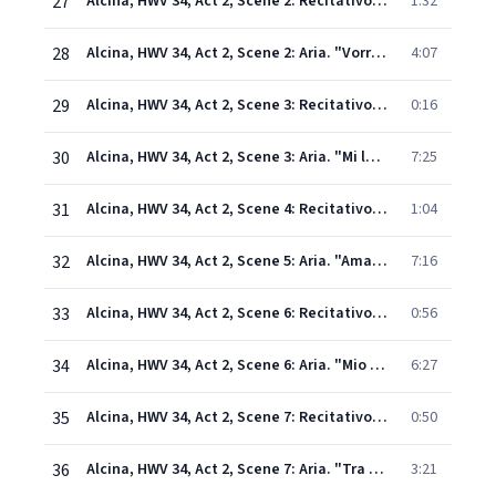
27
Alcina, HWV 34, Act 2, Scene 2: Recitativo. "Qual'odio ingiusto contro me?" (Bradamante, Ruggiero)
1:32
28
Alcina, HWV 34, Act 2, Scene 2: Aria. "Vorrei vendicarmi" (Bradamante)
4:07
29
Alcina, HWV 34, Act 2, Scene 3: Recitativo. "Chi scopre al mio pensiero" (Ruggiero)
0:16
30
Alcina, HWV 34, Act 2, Scene 3: Aria. "Mi lusinga il dolce affetto" (Ruggiero)
7:25
31
Alcina, HWV 34, Act 2, Scene 4: Recitativo. "S'acquieti il rio sospetto" - "E la tua pace" (Morgana, Alcina, Ruggiero)
1:04
32
Alcina, HWV 34, Act 2, Scene 5: Aria. "Ama, sospira" (Morgana)
7:16
33
Alcina, HWV 34, Act 2, Scene 6: Recitativo. "Non scorgo nel tuo viso" (Alcina, Ruggiero)
0:56
34
Alcina, HWV 34, Act 2, Scene 6: Aria. "Mio bel tesoro" (Ruggiero)
6:27
35
Alcina, HWV 34, Act 2, Scene 7: Recitativo. "Regina, io cerco in vano" (Oberto, Alcina)
0:50
36
Alcina, HWV 34, Act 2, Scene 7: Aria. "Tra speme e timore" (Oberto)
3:21