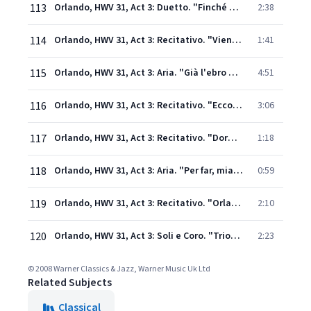
113
Orlando, HWV 31, Act 3: Duetto. "Finché prendi ancora il sangue" (Angelica, Orlando)
2:38
114
Orlando, HWV 31, Act 3: Recitativo. "Vieni!" - Concitato. "Già per la man d'Orlando" (Orlando, Angelica)
1:41
115
Orlando, HWV 31, Act 3: Aria. "Già l'ebro mio ciglio" (Orlando)
4:51
116
Orlando, HWV 31, Act 3: Recitativo. "Ecco il tempo prefisso!" - Accompagnato. "Tu, che del gran Tonante" (Zoroastro, Dorinda) - Sinfonia
3:06
117
Orlando, HWV 31, Act 3: Recitativo. "Dormo ancora" (Orlando, Dorinda)
1:18
118
Orlando, HWV 31, Act 3: Aria. "Per far, mia diletta" (Orlando, Angelica)
0:59
119
Orlando, HWV 31, Act 3: Recitativo. "Orlando si mora" - "Dei viver ancora" - Accompagnato. "Vinse incanti" (Orlando, Angelica, Medoro, Dorinda, Zoroastro)
2:10
120
Orlando, HWV 31, Act 3: Soli e Coro. "Trionfa oggi 'l mio cor" (Orlando, Angelica, Medoro, Dorinda, Zoroastro)
2:23
© 2008 Warner Classics & Jazz, Warner Music Uk Ltd
Related Subjects
Classical