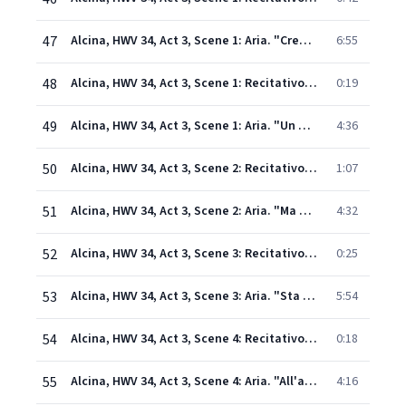
47
Alcina, HWV 34, Act 3, Scene 1: Aria. "Credete al mio dolore" (Morgana)
6:55
48
Alcina, HWV 34, Act 3, Scene 1: Recitativo. "M'inganna, me n'avveggo" (Oronte)
0:19
49
Alcina, HWV 34, Act 3, Scene 1: Aria. "Un momento di contento" (Oronte)
4:36
50
Alcina, HWV 34, Act 3, Scene 2: Recitativo. "Molestissimo incontro!" (Ruggiero, Alcina)
1:07
51
Alcina, HWV 34, Act 3, Scene 2: Aria. "Ma quando tornerai" (Alcina)
4:32
52
Alcina, HWV 34, Act 3, Scene 3: Recitativo. "Tutta d'armate squadre" (Melisso, Ruggiero, Bradamante)
0:25
53
Alcina, HWV 34, Act 3, Scene 3: Aria. "Sta nell'Ircana" (Ruggiero)
5:54
54
Alcina, HWV 34, Act 3, Scene 4: Recitativo. "Vanne tu seco ancora" (Melisso, Bradamante)
0:18
55
Alcina, HWV 34, Act 3, Scene 4: Aria. "All'alma fedel" (Bradamante)
4:16