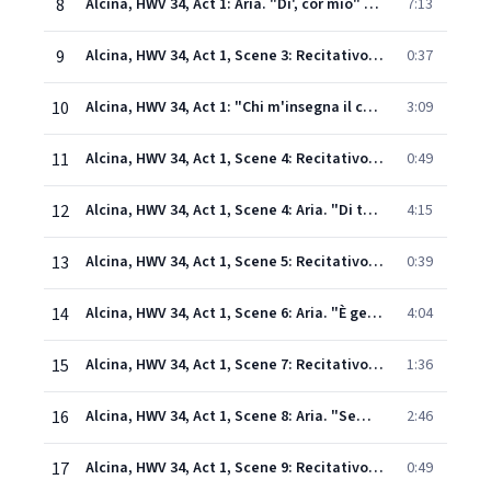
8
Alcina, HWV 34, Act 1: Aria. "Di', cor mio" (Alcina) [Live]
7:13
9
Alcina, HWV 34, Act 1, Scene 3: Recitativo. "Generosi guerrier" (Oberto, Melisso, Bradamante)
0:37
10
Alcina, HWV 34, Act 1: "Chi m'insegna il caro padre?" (Oberto) [Live]
3:09
11
Alcina, HWV 34, Act 1, Scene 4: Recitativo. "Mi ravvisi" (Bradamante, Ruggiero, Melisso)
0:49
12
Alcina, HWV 34, Act 1, Scene 4: Aria. "Di te mi rido" (Ruggiero)
4:15
13
Alcina, HWV 34, Act 1, Scene 5: Recitativo. "Qua dunque ne veniste" - Recitativo. "Io sono tua difesa" (Oronte, Bradamante, Morgana)
0:39
14
Alcina, HWV 34, Act 1, Scene 6: Aria. "È gelosia" (Bradamante)
4:04
15
Alcina, HWV 34, Act 1, Scene 7: Recitativo. "Io dunque" - "La cerco in vano" (Oronte, Morgana, Ruggiero)
1:36
16
Alcina, HWV 34, Act 1, Scene 8: Aria. "Semplicetto!" (Oronte)
2:46
17
Alcina, HWV 34, Act 1, Scene 9: Recitativo. "Ah, infedele, infedel!" (Ruggiero, Alcina)
0:49