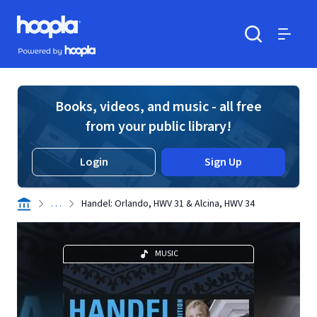
Skip to main content
Hoopla logo
Powered by Hoopla
Search
Menu
Books, videos, and music - all free
from your public library!
Login
Sign Up
. . .
Handel: Orlando, HWV 31 & Alcina, HWV 34
MUSIC