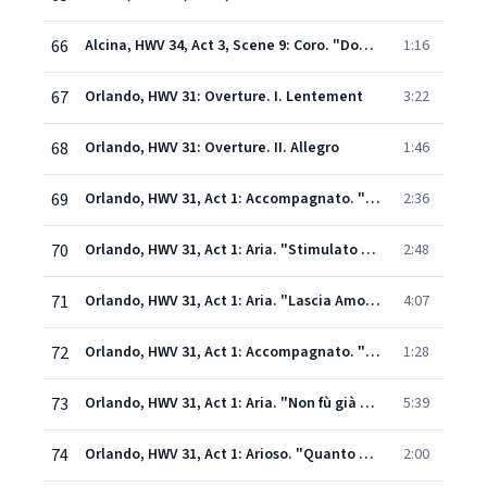
66
Alcina, HWV 34, Act 3, Scene 9: Coro. "Dopo tante amare pene" (Chorus)
1:16
67
Orlando, HWV 31: Overture. I. Lentement
3:22
68
Orlando, HWV 31: Overture. II. Allegro
1:46
69
Orlando, HWV 31, Act 1: Accompagnato. "Gieroglifici eterni!" (Zoroastro)
2:36
70
Orlando, HWV 31, Act 1: Aria. "Stimulato dalla gloria" - Recitativo. "Purgalo ormai" (Zoroastro, Orlando)
2:48
71
Orlando, HWV 31, Act 1: Aria. "Lascia Amore" (Zoroastro)
4:07
72
Orlando, HWV 31, Act 1: Accompagnato. "Imagini funeste" (Orlando)
1:28
73
Orlando, HWV 31, Act 1: Aria. "Non fù già men forte Alcide" (Orlando)
5:39
74
Orlando, HWV 31, Act 1: Arioso. "Quanto diletto avea" (Dorinda)
2:00