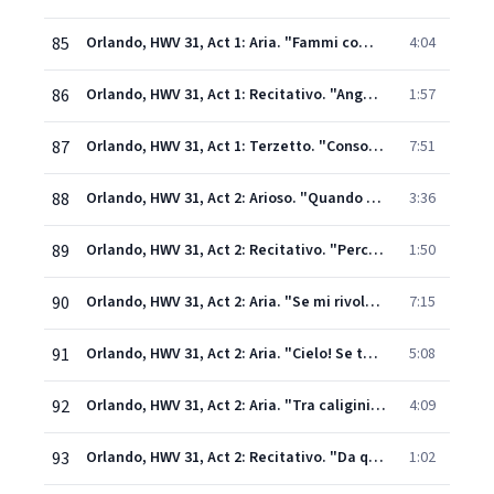
85
Orlando, HWV 31, Act 1: Aria. "Fammi combattere" (Orlando)
4:04
86
Orlando, HWV 31, Act 1: Recitativo. "Angelica, deh lascia" - "O Angelica, o Medoro" (Dorinda, Angelica, Medoro)
1:57
87
Orlando, HWV 31, Act 1: Terzetto. "Consolati, o bella" (Angelica, Medoro, Dorinda)
7:51
88
Orlando, HWV 31, Act 2: Arioso. "Quando spieghi i tuoi tormenti" (Dorinda)
3:36
89
Orlando, HWV 31, Act 2: Recitativo. "Perchè, gentil Dorinda" (Orlando, Dorinda)
1:50
90
Orlando, HWV 31, Act 2: Aria. "Se mi rivolgo al prato" - Recitativo. "E questa la mercede" (Dorinda, Orlando)
7:15
91
Orlando, HWV 31, Act 2: Aria. "Cielo! Se tu il consenti" - Recitativo. "A qual rischio" (Orlando, Zoroastro, Angelica, Medoro)
5:08
92
Orlando, HWV 31, Act 2: Aria. "Tra caligini profondi" (Zoroastro)
4:09
93
Orlando, HWV 31, Act 2: Recitativo. "Da queste amiche piante" (Angelica, Medoro)
1:02