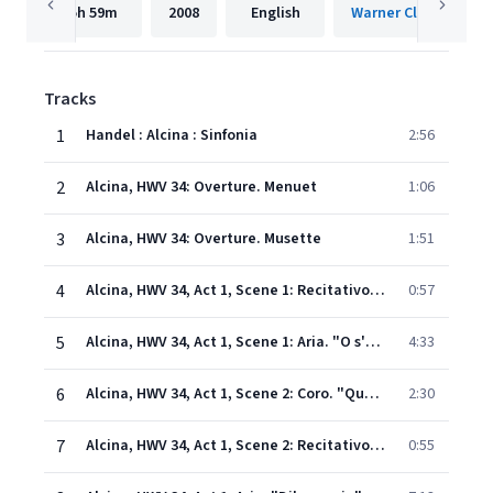
5h
59m
2008
English
Warner Classics Inte
Tracks
1
Handel : Alcina : Sinfonia
2:56
2
Alcina, HWV 34: Overture. Menuet
1:06
3
Alcina, HWV 34: Overture. Musette
1:51
4
Alcina, HWV 34, Act 1, Scene 1: Recitativo. "Oh Dei! quivi non scorgo" (Bradamante, Melisso, Morgana)
0:57
5
Alcina, HWV 34, Act 1, Scene 1: Aria. "O s'apre al riso" (Morgana)
4:33
6
Alcina, HWV 34, Act 1, Scene 2: Coro. "Questo è il cielo de' contenti" - Gavotte - Sarabande - Menuet & Gavotte (Chorus)
2:30
7
Alcina, HWV 34, Act 1, Scene 2: Recitativo. "Ecco l'infido" (Bradamante, Melisso, Alcina)
0:55