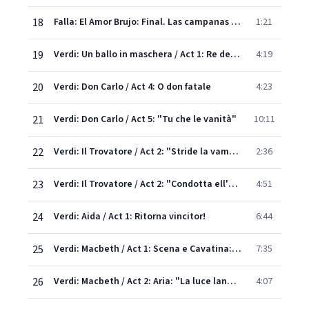
18
Falla: El Amor Brujo: Final. Las campanas del amanecer
1:21
19
Verdi: Un ballo in maschera / Act 1: Re dell'abisso affrettati
4:19
20
Verdi: Don Carlo / Act 4: O don fatale
4:23
21
Verdi: Don Carlo / Act 5: "Tu che le vanità"
10:11
22
Verdi: Il Trovatore / Act 2: "Stride la vampa!"
2:36
23
Verdi: Il Trovatore / Act 2: "Condotta ell'era in ceppi"
4:51
24
Verdi: Aida / Act 1: Ritorna vincitor!
6:44
25
Verdi: Macbeth / Act 1: Scena e Cavatina: "Nel dì della vittoria io le incontrai"
7:35
26
Verdi: Macbeth / Act 2: Aria: "La luce langue"
4:07