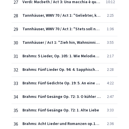
27
Verdi: Macbeth / Act 3: Una macchia è qui tutt'ora
10:12
28
Tannhäuser, WWV 70 / Act 1: "Geliebter, komm! Sieh dort die Grotte!"
2:25
29
Tannhäuser, WWV 70 / Act 1: "Stets soll nur dir mein Lied ertönen!"
1:36
30
Tannhäuser / Act 1: "Zieh hin, Wahnsinniger, zieh hin!"
3:55
31
Brahms: 5 Lieder, Op. 105: 1. Wie Melodien zieht es mir
2:17
32
Brahms: Fünf Lieder Op. 94: 4. Sapphische Ode
2:28
33
Brahms: Fünf Gedichte Op. 19: 5. An eine Äolsharfe
4:22
34
Brahms: Fünf Gesänge Op. 72: 3. O kühler Wald
2:47
35
Brahms: Fünf Gesänge Op. 72: 1. Alte Liebe
3:33
36
Brahms: Acht Lieder und Romanzen op.14: 5. Trennung
2:36