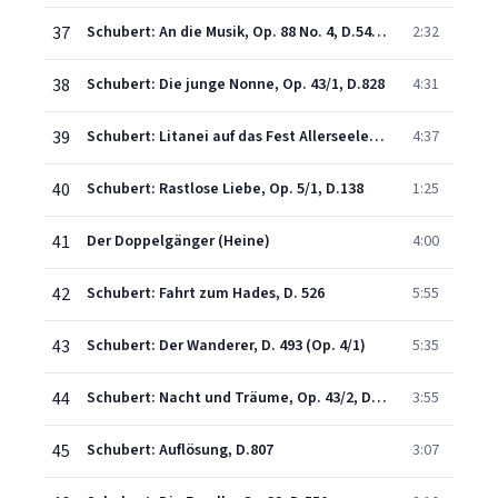
37
Schubert: An die Musik, Op. 88 No. 4, D.547: Du holde Kunst
2:32
38
Schubert: Die junge Nonne, Op. 43/1, D.828
4:31
39
Schubert: Litanei auf das Fest Allerseelen, D. 343
4:37
40
Schubert: Rastlose Liebe, Op. 5/1, D.138
1:25
41
Der Doppelgänger (Heine)
4:00
42
Schubert: Fahrt zum Hades, D. 526
5:55
43
Schubert: Der Wanderer, D. 493 (Op. 4/1)
5:35
44
Schubert: Nacht und Träume, Op. 43/2, D.827
3:55
45
Schubert: Auflösung, D.807
3:07