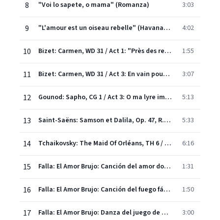
8
"Voi lo sapete, o mama" (Romanza)
3:03
9
"L'amour est un oiseau rebelle" (Havanaise)
4:02
10
Bizet: Carmen, WD 31 / Act 1: "Près des remparts de Séville"
1:55
11
Bizet: Carmen, WD 31 / Act 3: En vain pour éviter les réponses amères
3:07
12
Gounod: Sapho, CG 1 / Act 3: O ma lyre immortelle
5:13
13
Saint-Saëns: Samson et Dalila, Op. 47, R. 288 / Act 2: "Mon coeur s'ouvre à ta voix"
5:33
14
Tchaikovsky: The Maid Of Orléans, TH 6 / Act 1: Adieu, frets (Joan's Aria)
6:16
15
Falla: El Amor Brujo: Canción del amor dolido
1:31
16
Falla: El Amor Brujo: Canción del fuego fátuo
1:50
17
Falla: El Amor Brujo: Danza del juego de amor
3:00