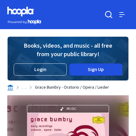
Skip to main content
Hoopla logo
Powered by Hoopla
Search
Menu
Books, videos, and music - all free
from your public library!
Login
Sign Up
. . .
Grace Bumbry - Oratorio / Opera / Lieder
MUSIC