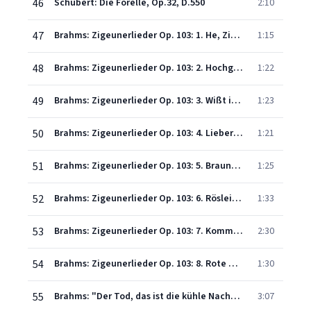
46
Schubert: Die Forelle, Op.32, D.550
2:10
47
Brahms: Zigeunerlieder Op. 103: 1. He, Zigeuner, greife in die Saiten ein!
1:15
48
Brahms: Zigeunerlieder Op. 103: 2. Hochgetürmte Rimaflut
1:22
49
Brahms: Zigeunerlieder Op. 103: 3. Wißt ihr, wann mein Kindchen
1:23
50
Brahms: Zigeunerlieder Op. 103: 4. Lieber Gott, du weißt
1:21
51
Brahms: Zigeunerlieder Op. 103: 5. Brauner Bursche führt zum Tanze
1:25
52
Brahms: Zigeunerlieder Op. 103: 6. Röslein dreie in der Reihe
1:33
53
Brahms: Zigeunerlieder Op. 103: 7. Kommt dir manchmal in den Sinn
2:30
54
Brahms: Zigeunerlieder Op. 103: 8. Rote Abendwolken ziehen
1:30
55
Brahms: "Der Tod, das ist die kühle Nacht" Op. 96, No. 1
3:07