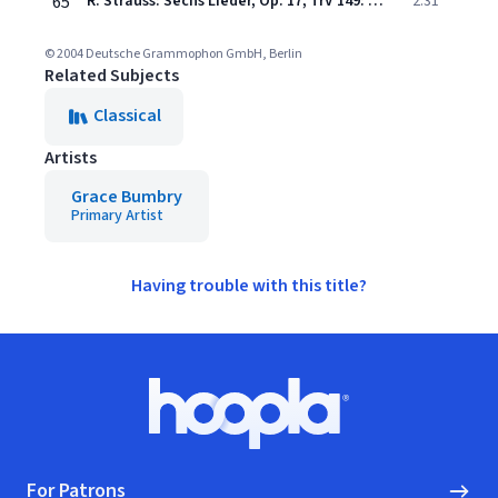
65
R. Strauss: Sechs Lieder, Op. 17, TrV 149: 2. Ständchen
2:31
© 2004 Deutsche Grammophon GmbH, Berlin
Related Subjects
Classical
Artists
Grace Bumbry
Primary Artist
Having trouble with this title?
Footer
Hoopla logo, Go to homepage
For Patrons