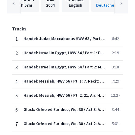
DURATION
YEAR
LANGUAGE
PUBLISH
3h
57m
2004
English
Tracks
1
Handel: Judas Maccabaeus HWV 63 / Part 3: 53. Aria: "Father of Heav'n! from Thy eternal throne"
6:42
2
Handel: Israel In Egypt, HWV 54 / Part 1: Exodus: No. 5 Air: "Their land brought forth frogs"
2:19
3
Handel: Israel In Egypt, HWV 54 / Part 2: Moses' Song: No. 26 Air: "Thou shalt bring them in"
3:18
4
Handel: Messiah, HWV 56 / Pt. 1: 7. Recit: Behold, A Virgin Shall Conceive - 8. Aria: O Thou That Tellest Good Tidings To Zion - 9. Coro
7:29
5
Handel: Messiah, HWV 56 / Pt. 2: 21. Air: He Was Despised
12:27
6
Gluck: Orfeo ed Euridice, Wq. 30 / Act 3: Aria: "Che farò senza Euridice?"
3:44
7
Gluck: Orfeo ed Euridice, Wq. 30 / Act 2: Arioso: "Che puro ciel, che chiaro sol"
5:01