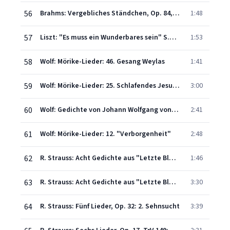
56
Brahms: Vergebliches Ständchen, Op. 84, No. 4
1:48
57
Liszt: "Es muss ein Wunderbares sein" S.314
1:53
58
Wolf: Mörike-Lieder: 46. Gesang Weylas
1:41
59
Wolf: Mörike-Lieder: 25. Schlafendes Jesuskind
3:00
60
Wolf: Gedichte von Johann Wolfgang von Goethe: Anakreons Grab
2:41
61
Wolf: Mörike-Lieder: 12. "Verborgenheit"
2:48
62
R. Strauss: Acht Gedichte aus "Letzte Blätter", Op. 10, TrV 141: 1. Zueignung
1:46
63
R. Strauss: Acht Gedichte aus "Letzte Blätter", Op. 10, TrV 141: 4. Die Georgine
3:30
64
R. Strauss: Fünf Lieder, Op. 32: 2. Sehnsucht
3:39