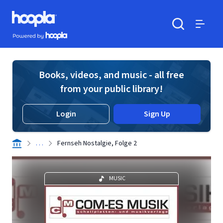
Skip to main content
Hoopla logo
Powered by Hoopla
Search
Menu
Books, videos, and music - all free
from your public library!
Login
Sign Up
. . .
Fernseh Nostalgie, Folge 2
MUSIC