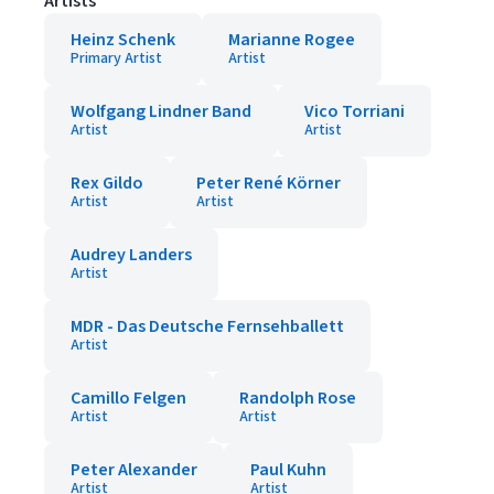
Artists
Heinz Schenk
Marianne Rogee
Primary Artist
Artist
Wolfgang Lindner Band
Vico Torriani
Artist
Artist
Rex Gildo
Peter René Körner
Artist
Artist
Audrey Landers
Artist
MDR - Das Deutsche Fernsehballett
Artist
Camillo Felgen
Randolph Rose
Artist
Artist
Peter Alexander
Paul Kuhn
Artist
Artist