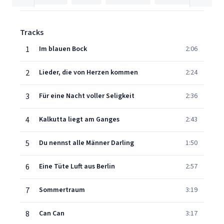
Tracks
1
Im blauen Bock
2:06
2
Lieder, die von Herzen kommen
2:24
3
Für eine Nacht voller Seligkeit
2:36
4
Kalkutta liegt am Ganges
2:43
5
Du nennst alle Männer Darling
1:50
6
Eine Tüte Luft aus Berlin
2:57
7
Sommertraum
3:19
8
Can Can
3:17