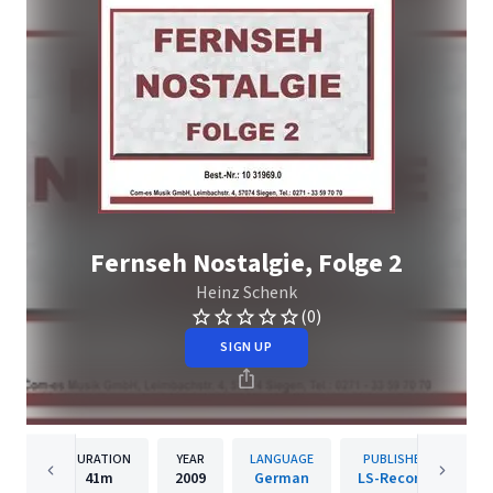
Fernseh Nostalgie, Folge 2
Heinz Schenk
(0)
SIGN UP
DURATION
YEAR
LANGUAGE
PUBLISHER
41m
2009
German
LS-Records