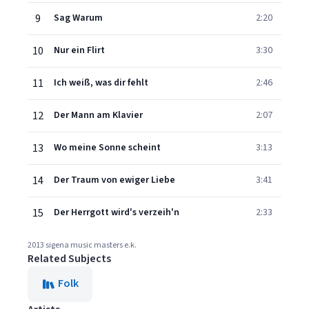
9
Sag Warum
2:20
10
Nur ein Flirt
3:30
11
Ich weiß, was dir fehlt
2:46
12
Der Mann am Klavier
2:07
13
Wo meine Sonne scheint
3:13
14
Der Traum von ewiger Liebe
3:41
15
Der Herrgott wird's verzeih'n
2:33
2013 sigena music masters e.k.
Related Subjects
Folk