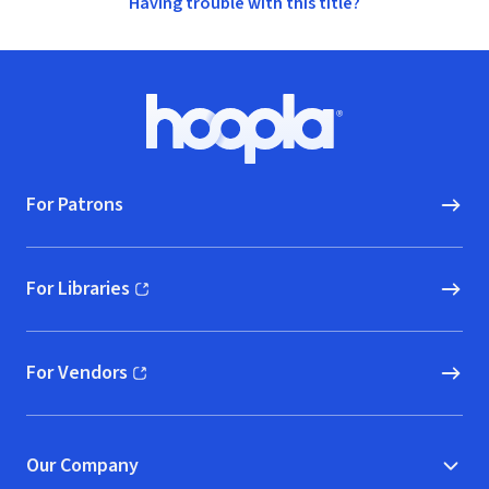
Having trouble with this title?
Footer
Hoopla logo, Go to homepage
For Patrons
For Libraries
(opens in new window)
For Vendors
(opens in new window)
Our Company