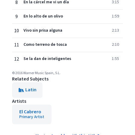
8
En la cárcel me vi un día
3:15
9
En lo alto de un olivo
1:59
10
Vivo sin prisa alguna
2:13
11
Como terreno de tosca
2:10
12
Se la dan de inteligentes
1:55
© 2016 Warner Music Spain, S.L.
Related Subjects
Latin
Artists
El Cabrero
Primary Artist