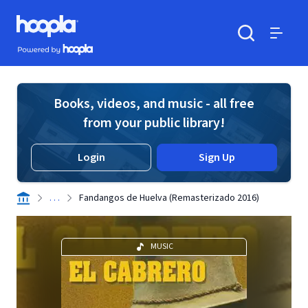
Skip to main content
Hoopla logo
Powered by Hoopla
Search
Menu
Books, videos, and music - all free
from your public library!
Login
Sign Up
. . .
Fandangos de Huelva (Remasterizado 2016)
MUSIC