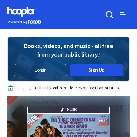
Skip to main content
Hoopla logo
Powered by Hoopla
Search
Menu
Books, videos, and music - all free
from your public library!
Login
Sign Up
. . .
Falla: El sombrero de tres picos; El amor brujo
MUSIC