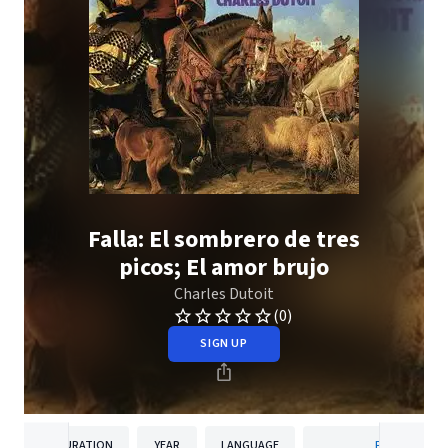
Falla: El sombrero de tres
picos; El amor brujo
Charles Dutoit
(0)
SIGN UP
DURATION
YEAR
LANGUAGE
PUBLISHER