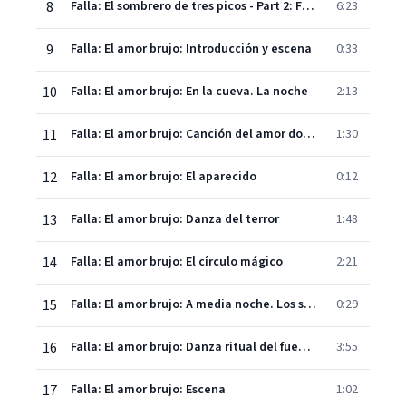
8
Falla: El sombrero de tres picos - Part 2: Final dance
6:23
9
Falla: El amor brujo: Introducción y escena
0:33
10
Falla: El amor brujo: En la cueva. La noche
2:13
11
Falla: El amor brujo: Canción del amor dolido
1:30
12
Falla: El amor brujo: El aparecido
0:12
13
Falla: El amor brujo: Danza del terror
1:48
14
Falla: El amor brujo: El círculo mágico
2:21
15
Falla: El amor brujo: A media noche. Los sortilegios
0:29
16
Falla: El amor brujo: Danza ritual del fuego, para ahuyentar los malos espíritus
3:55
17
Falla: El amor brujo: Escena
1:02