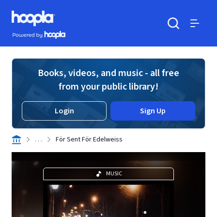
Skip to main content
Hoopla logo
Powered by Hoopla
Search
Menu
Books, videos, and music - all free
from your public library!
Login
Sign Up
. . .
För Sent För Edelweiss
MUSIC