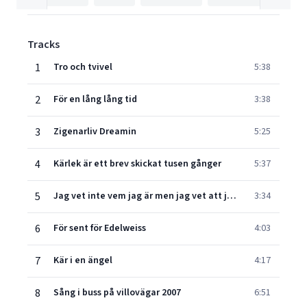
Tracks
1
Tro och tvivel
5:38
2
För en lång lång tid
3:38
3
Zigenarliv Dreamin
5:25
4
Kärlek är ett brev skickat tusen gånger
5:37
5
Jag vet inte vem jag är men jag vet att jag är din
3:34
6
För sent för Edelweiss
4:03
7
Kär i en ängel
4:17
8
Sång i buss på villovägar 2007
6:51