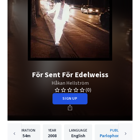
För Sent För Edelweiss
Håkan Hellström
(0)
SIGN UP
DURATION
YEAR
LANGUAGE
PUBLISHER
54m
2008
English
Parlophone Sweden