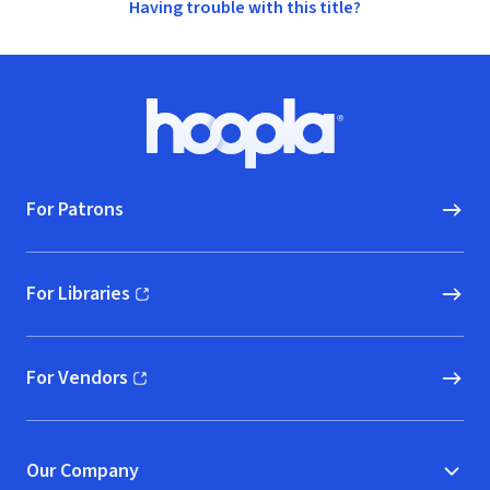
Having trouble with this title?
Footer
Hoopla logo, Go to homepage
For Patrons
For Libraries
(opens in new window)
For Vendors
(opens in new window)
Our Company