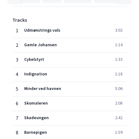
Tracks
1
Udmønstrings vals
3:02
2
Gamle Johansen
1:14
3
Cykelstyrt
1:33
4
Indignation
1:18
5
Minder ved havnen
5:06
6
Skomaleren
2:08
7
Skadeungen
2:42
8
Barnepigen
1:59