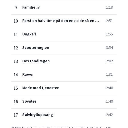
9
Familieliv
1:18
10
Først en halv time på den ene side så en halv time på den anden
2:51
11
Ungka'l
1:55
12
Scooternøglen
3:54
13
Hos tandlægen
2:02
14
Ræven
1:31
15
Møde med tjenesten
2:46
16
Søvnløs
1:40
17
Sølvbryllupssang
2:42