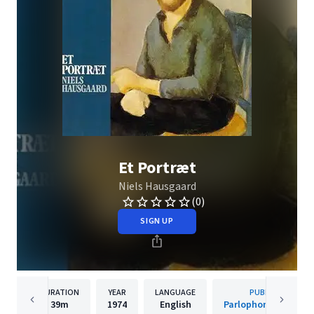
Et Portræt
Niels Hausgaard
(0)
SIGN UP
DURATION
YEAR
LANGUAGE
PUBLISHER
39m
1974
English
Parlophone Denmar