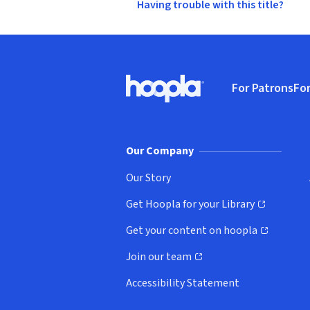
Having trouble with this title?
Footer
For Patrons
For
Hoopla logo, Go to homepage
(o
Our Company
Our Story
Get Hoopla for your Library
(opens in new window)
Get your content on hoopla
(opens in new window)
Join our team
(opens in new window)
Accessibility Statement