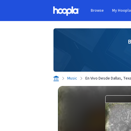
Skip to main content
Browse
My Hoopl
Hoopla logo
B
Music
En Vivo Desde Dallas, Tex