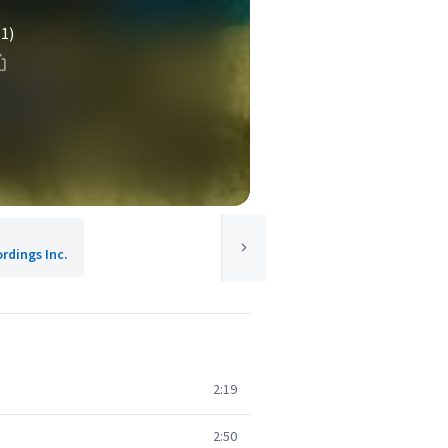
(1)
rdings Inc.
2:19
2:50