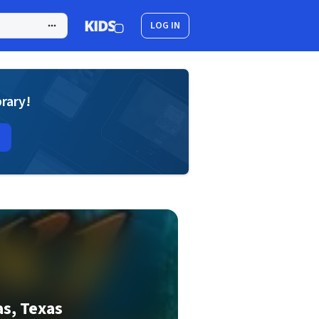
LOG IN
brary!
as, Texas