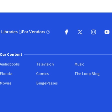
 Libraries
For Vendors
pens in new window)
(opens in new window)
Facebook
X
(opens in new win
(opens in new wi
Instagram
You
(
Our Content
Audiobooks
Television
Music
Ebooks
Comics
The Loop Blog
Movies
BingePasses