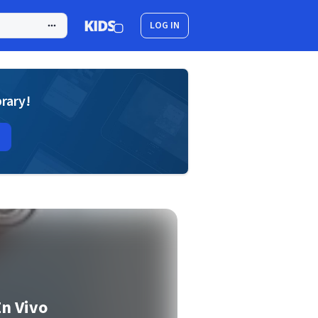
LOG IN
brary!
En Vivo