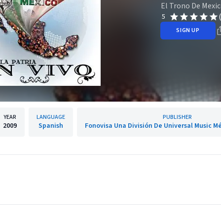
El Trono De Mexi
5
SIGN UP
YEAR
LANGUAGE
PUBLISHER
2009
Spanish
Fonovisa Una División De Universal Music Méx