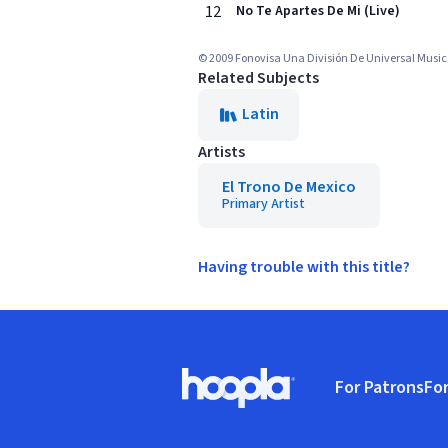
12
No Te Apartes De Mi (Live)
© 2009 Fonovisa Una División De Universal Music 
Related Subjects
Latin
Artists
El Trono De Mexico
Primary Artist
Having trouble with this title?
Footer
For Patrons
For
Hoopla logo, Go to homepage
(o