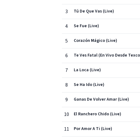
3
Tú De Que Vas (Live)
4
Se Fue (Live)
5
Corazón Mágico (Live)
6
Te Ves Fatal (En Vivo Desde Texco
7
La Loca (Live)
8
Se Ha Ido (Live)
9
Ganas De Volver Amar (Live)
10
El Ranchero Chido (Live)
11
Por Amor A Ti (Live)