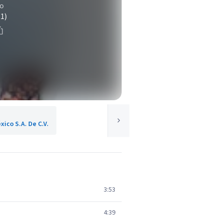
co
(1)
ico S.A. De C.V.
3:53
4:39