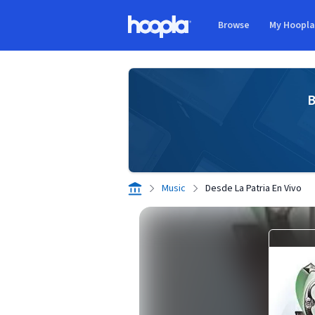
Skip to main content
Browse
My Hoopl
Hoopla logo
B
Music
Desde La Patria En Vivo