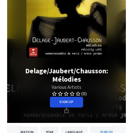
Delage/Jaubert/Chausson:
Mélodies
Various Artists
(0)
SIGN UP
DURATION
YEAR
LANGUAGE
PUBLISHER