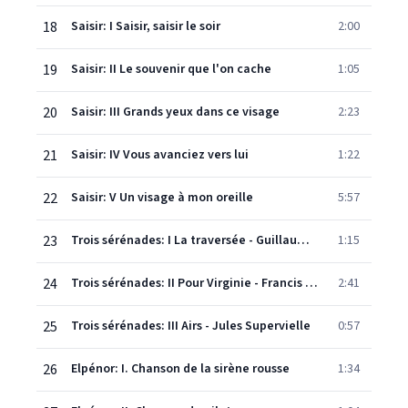
18
Saisir: I Saisir, saisir le soir
2:00
19
Saisir: II Le souvenir que l'on cache
1:05
20
Saisir: III Grands yeux dans ce visage
2:23
21
Saisir: IV Vous avanciez vers lui
1:22
22
Saisir: V Un visage à mon oreille
5:57
23
Trois sérénades: I La traversée - Guillaume Apollinaire
1:15
24
Trois sérénades: II Pour Virginie - Francis Jammes
2:41
25
Trois sérénades: III Airs - Jules Supervielle
0:57
26
Elpénor: I. Chanson de la sirène rousse
1:34