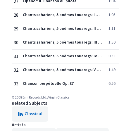
27
Elpénor: II. Chanson du pilote
1:04
28
Chants sahariens, 5 poèmes touaregs: I O grand Dieu
1:05
29
Chants sahariens, 5 poèmes touaregs: II La nuit passée
1:11
30
Chants sahariens, 5 poèmes touaregs: III Je regardais
1:50
31
Chants sahariens, 5 poèmes touaregs: IV J'adore humblement
0:53
32
Chants sahariens, 5 poèmes touaregs: V O mon cousin germain
1:49
33
Chanson perpétuelle Op. 37
6:56
© 2008 Emi Records Ltd./Virgin Classics
Related Subjects
Classical
Artists