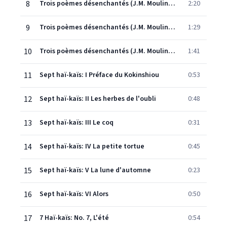
8
Trois poèmes désenchantés (J.M. Moulin): Guitare
2:20
9
Trois poèmes désenchantés (J.M. Moulin): Tu passais
1:29
10
Trois poèmes désenchantés (J.M. Moulin): Si tin esprit
1:41
11
Sept haï-kaïs: I Préface du Kokinshiou
0:53
12
Sept haï-kaïs: II Les herbes de l'oubli
0:48
13
Sept haï-kaïs: III Le coq
0:31
14
Sept haï-kaïs: IV La petite tortue
0:45
15
Sept haï-kaïs: V La lune d'automne
0:23
16
Sept haï-kaïs: VI Alors
0:50
17
7 Haï-kaïs: No. 7, L'été
0:54