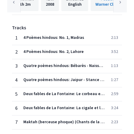
1h
2m
2008
English
Warner Classics
Tracks
1
4 Poèmes hindous: No. 1, Madras
2:13
2
4 Poèmes hindous: No. 2, Lahore
3:52
3
Quatre poèmes hindous: Bébarès - Naissance de Bouddha
1:13
4
Quatre poèmes hindous: Jaipur - Stance de Bhartrihari
1:27
5
Deux fables de La Fontaine: Le corbeau et le renard
2:59
6
Deux fables de La Fontaine: La cigale et la fourmi
3:24
7
Maktah (berceuse phoque) (Chants de la jungle no.2)
2:23