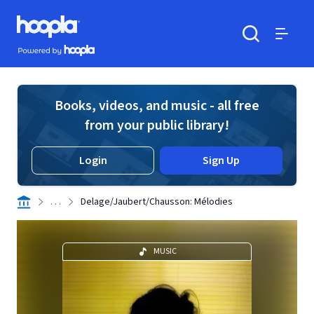
Skip to main content
Hoopla logo
Powered by Hoopla
Search
Menu
Books, videos, and music - all free
from your public library!
Login
Sign Up
. . .
Delage/Jaubert/Chausson: Mélodies
MUSIC