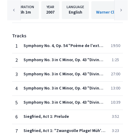
DURATION
YEAR
LANGUAGE
PUBLISHER
6h
1m
2007
English
Warner Classics Inte
Tracks
1
Symphony No. 4, Op. 54 "Poème de l'extase"
19:50
2
Symphony No. 3 in C Minor, Op. 43 "Divine Poem": I. Lento
1:25
3
Symphony No. 3 in C Minor, Op. 43 "Divine Poem": II. Luttes
27:00
4
Symphony No. 3 in C Minor, Op. 43 "Divine Poem": III. Voluptés
13:00
5
Symphony No. 3 in C Minor, Op. 43 "Divine Poem": IV. Jeu divin
10:39
6
Siegfried, Act 1: Prelude
3:52
7
Siegfried, Act 1: "Zwangvolle Plage! Müh' ohne Zweck!" (Mime)
3:23