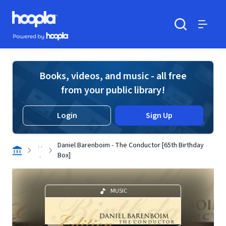
Skip to main content
Hoopla logo
Powered by Hoopla
Search
Menu
Books, videos, and music - all free
from your public library!
Login
Sign Up
. .
Daniel Barenboim - The Conductor [65th Birthday
.
Box]
MUSIC