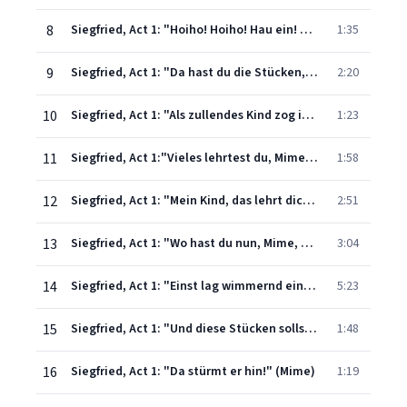
8
Siegfried, Act 1: "Hoiho! Hoiho! Hau ein! Hau ein!" (Siegfried, Mime)
1:35
9
Siegfried, Act 1: "Da hast du die Stücken, schändlicher Stümper" (Siegfried, Mime)
2:20
10
Siegfried, Act 1: "Als zullendes Kind zog ich dich auf" (Mime)
1:23
11
Siegfried, Act 1:"Vieles lehrtest du, Mime" (Siegfried)
1:58
12
Siegfried, Act 1: "Mein Kind, das lehrt dich kennen" (Siegfried, Mime)
2:51
13
Siegfried, Act 1: "Wo hast du nun, Mime, dein minniges Weibchen" (Siegfried, Mime)
3:04
14
Siegfried, Act 1: "Einst lag wimmernd ein Weib" (Siegfried, Mime)
5:23
15
Siegfried, Act 1: "Und diese Stücken sollst du mir schmieden" (Siegfried, Mime)
1:48
16
Siegfried, Act 1: "Da stürmt er hin!" (Mime)
1:19