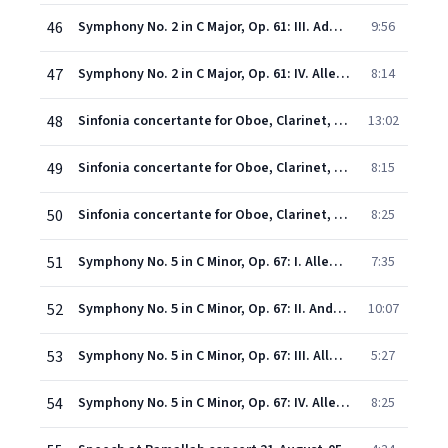
46
Symphony No. 2 in C Major, Op. 61: III. Adagio espressivo
9:56
47
Symphony No. 2 in C Major, Op. 61: IV. Allegro molto vivace
8:14
48
Sinfonia concertante for Oboe, Clarinet, Horn and Bassoon in E-Flat Major, K. 297b: I. Allegro
13:02
49
Sinfonia concertante for Oboe, Clarinet, Horn and Bassoon in E-Flat Major, K. 297b: II. Adagio
8:15
50
Sinfonia concertante for Oboe, Clarinet, Horn and Bassoon in E-Flat Major, K. 297b: III. Andantino con variazioni
8:25
51
Symphony No. 5 in C Minor, Op. 67: I. Allegro con brio
7:35
52
Symphony No. 5 in C Minor, Op. 67: II. Andante con moto
10:07
53
Symphony No. 5 in C Minor, Op. 67: III. Allegro -
5:27
54
Symphony No. 5 in C Minor, Op. 67: IV. Allegro - Presto
8:25