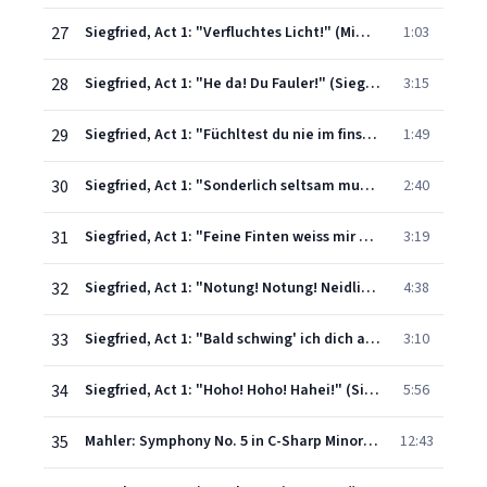
27
Siegfried, Act 1: "Verfluchtes Licht!" (Mime)
1:03
28
Siegfried, Act 1: "He da! Du Fauler!" (Siegfried, Mime)
3:15
29
Siegfried, Act 1: "Füchltest du nie im finstren Wald" (Mime)
1:49
30
Siegfried, Act 1: "Sonderlich seltsam muss das sein!" (Siegfried, Mime)
2:40
31
Siegfried, Act 1: "Feine Finten weiss mir der Faule" (Siegfried, Mime)
3:19
32
Siegfried, Act 1: "Notung! Notung! Neidliches Schwert!" (Siegfried, Mime)
4:38
33
Siegfried, Act 1: "Bald schwing' ich dich als mein Schwert!" (Siegfreid, Mime)
3:10
34
Siegfried, Act 1: "Hoho! Hoho! Hahei!" (Siegfried, Mime)
5:56
35
Mahler: Symphony No. 5 in C-Sharp Minor: I. Trauermarsch
12:43