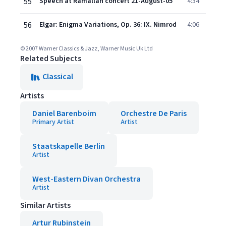
55
Speech at Ramallah concert 21-August-05
4:34
56
Elgar: Enigma Variations, Op. 36: IX. Nimrod
4:06
© 2007 Warner Classics & Jazz, Warner Music Uk Ltd
Related Subjects
Classical
Artists
Daniel Barenboim
Orchestre De Paris
Primary Artist
Artist
Staatskapelle Berlin
Artist
West-Eastern Divan Orchestra
Artist
Similar Artists
Artur Rubinstein