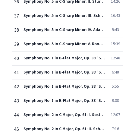
36
Symphony No. 5 in C-Sharp Minor: II. Stürmisch bewegt, mit größter Vehemenz
14:26
37
Symphony No. 5 in C-Sharp Minor: III. Scherzo. Kräftig, nicht zu schnell
16:43
38
Symphony No. 5 in C-Sharp Minor: IV. Adagietto
9:43
39
Symphony No. 5 in C-Sharp Minor: V. Rondo - Finale - Allegro
15:39
40
Symphony No. 1 in B-Flat Major, Op. 38 "Spring": I. Andante un poco maestoso - Allegro molto vivace
12:48
41
Symphony No. 1 in B-Flat Major, Op. 38 "Spring": II. Larghetto
6:48
42
Symphony No. 1 in B-Flat Major, Op. 38 "Spring": III. Scherzo. Molto vivace
5:55
43
Symphony No. 1 in B-Flat Major, Op. 38 "Spring": IV. Allegro animato e grazioso
9:08
44
Symphony No. 2 in C Major, Op. 61: I. Sostenuto assai - Allegro ma non troppo
12:07
45
Symphony No. 2 in C Major, Op. 61: II. Scherzo. Allegro vivace - Trio I - Trio II
7:16