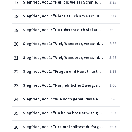
17
Siegfried, Act 1: "Heil dir, weiser Schmied!" (Wanderer)
3:25
18
Siegfried, Act 1: "Hier sitz' ich am Herd, und setze mein Haupt" (Wanderer)
1:43
19
Siegfried, Act 1: "Du rührtest dich viel auf der Erde Rücken" (Mime, Wanderer)
2:01
20
Siegfried, Act 1: "Viel, Wanderer, weisst du mir aus der Erde Nabelnest" (Mime, Wanderer)
2:22
21
Siegfried, Act 1: "Viel, Wanderer, weisst du mir von der Erde rauhem Rücken" (Mime, Wanderer)
3:49
22
Siegfried, Act 1: "Fragen und Haupt hast du gelöst" (Mime, Wanderer)
2:28
23
Siegfried, Act 1: "Nun, ehrlicher Zwerg, sag mir zum ersten" (Mime, Wanderer)
2:06
24
Siegfried, Act 1: "Wie doch genau das Geschlecht du mir nennst" (Mime, Wanderer)
1:56
25
Siegfried, Act 1: "Ha ha ha ha! Der witzigste bist du unter den Weisen" (Mime, Wanderer)
1:07
26
Siegfried, Act 1: "Dreimal solltest du fragen" (Wanderer)
2:05