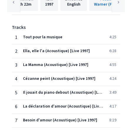
2h
22m
1997
English
Warner (France)
Tracks
1
Tout pour la musique
4:25
2
Ella, elle l'a (Acoustique) [Live 1997]
6:28
3
La Mamma (Acoustique) [Live 1997]
4:55
4
Cézanne peint (Acoustique) [Live 1997]
4:24
5
Il jouait du piano debout (Acoustique) [Live 1997]
3:49
6
La déclaration d'amour (Acoustique) [Live 1997]
4:17
7
Besoin d'amour (Acoustique) [Live 1997]
8:19