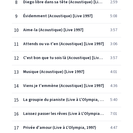
8
Diego libre dans sa tête (Acoustique) [Live 1997]
2:59
9
Évidemment (Acoustique) [Live 1997]
5:08
10
Aime-la (Acoustique) [Live 1997]
3:57
11
Attends ou va-t'en (Acoustique) [Live 1997]
3:06
12
C'est bon que tu sois là (Acoustique) [Live 1997]
3:57
13
Musique (Acoustique) [Live 1997]
4:01
14
Viens je t'emmène (Acoustique) [Live 1997]
4:36
15
La groupie du pianiste (Live à L'Olympia, 1997)
5:40
16
Laissez passer les rêves (Live à L'Olympia, 1997)
7:01
17
Privée d'amour (Live à L'Olympia, 1997)
4:47