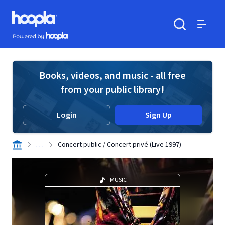
Skip to main content
Hoopla logo
Powered by Hoopla
Search
Menu
Books, videos, and music - all free
from your public library!
Login
Sign Up
. . .
Concert public / Concert privé (Live 1997)
MUSIC