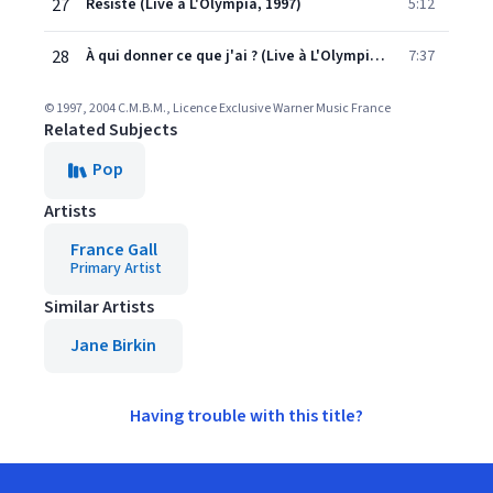
27
Résiste (Live à L'Olympia, 1997)
5:12
28
À qui donner ce que j'ai ? (Live à L'Olympia, 1997)
7:37
© 1997, 2004 C.M.B.M., Licence Exclusive Warner Music France
Related Subjects
Pop
Artists
France Gall
Primary Artist
Similar Artists
Jane Birkin
Having trouble with this title?