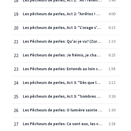
18
Les pêcheurs de perles, Act 2: "Ah ! revenez à la raison !" (Leïla, Nadir, Nourabad, Chœur)
5:46
19
Les pêcheurs de perles, Act 2: "Arrêtez ! Arrêtez ! C'est à moi d'ordonner de leur sort !" (Zurga, Chœur, Nourabad, Nadir)
4:00
20
Les pêcheurs de perles, Act 3: "L'orage s'est calmé. Ô Nadir" (Zurga)
6:15
21
Les Pêcheurs de perles: Qu'ai-je vu? (Zurga, Leïla)
1:10
22
Les Pêcheurs de perles: Je frémis, je chancelle (Leïla, Zurga)
6:25
23
Les Pêcheurs de perles: Entends au loin ce bruit de fête! (Nourabad, Leïla, Zurga)
1:58
24
Les pêcheurs de perles, Act 3: "Dès que le soleil" (Chœur)
2:12
25
Les pêcheurs de perles, Act 3: "Sombres divinités" (Nourabad, Chœur, Zurga, Leïla, Nadir)
3:26
26
Les Pêcheurs de perles: O lumière sainte (Leïla, Nadir, Zurga)
1:30
27
Les Pêcheurs de perles: Ce sont eux, les voici! (Zurga, Nadir, Leïla, Nourabad, Chieftains)
2:28