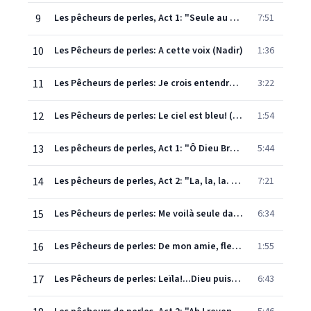
9
Les pêcheurs de perles, Act 1: "Seule au milieu de nous" (Zurga, Leïla, Chœur, Nourabad)
7:51
10
Les Pêcheurs de perles: A cette voix (Nadir)
1:36
11
Les Pêcheurs de perles: Je crois entendre encore (Nadir)
3:22
12
Les Pêcheurs de perles: Le ciel est bleu! (Fishermen, Nourabad, Nadir)
1:54
13
Les pêcheurs de perles, Act 1: "Ô Dieu Brahma !" (Leïla, Nadir, Chœur)
5:44
14
Les pêcheurs de perles, Act 2: "La, la, la. L'ombre descend des cieux" (Chœur, Leïla, Nourabad)
7:21
15
Les Pêcheurs de perles: Me voilà seule dans la nuit (Leïla)
6:34
16
Les Pêcheurs de perles: De mon amie, fleur endormie (Nadir, Leïla)
1:55
17
Les Pêcheurs de perles: Leïla!...Dieu puissant, le voila! (Nadir, Leïla)
6:43