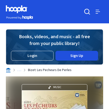
Skip to main content
Hoopla logo
Powered by Hoopla
Search
Menu
Books, videos, and music - all free
from your public library!
Login
Sign Up
. . .
Bizet: Les Pecheurs De Perles
MUSIC