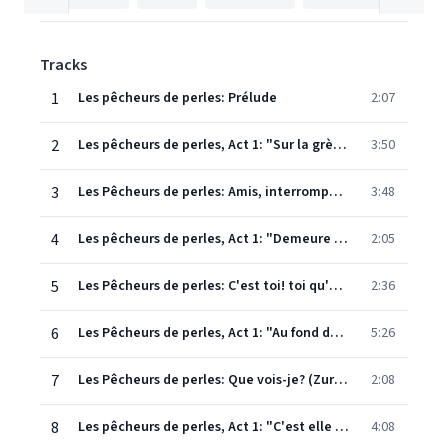
Tracks
1
Les pêcheurs de perles: Prélude
2:07
2
Les pêcheurs de perles, Act 1: "Sur la grève en feu" (Chœur)
3:50
3
Les Pêcheurs de perles: Amis, interrompez vos danses et vos jeux (Zurga, Fishermen, Nadir)
3:48
4
Les pêcheurs de perles, Act 1: "Demeure parmi nous, Nadir" (Zurga, Nadir, Chœur)
2:05
5
Les Pêcheurs de perles: C'est toi! toi qu'enfin je revois! (Zurga, Nadir)
2:36
6
Les Pêcheurs de perles, Act 1: "Au fond du temple saint" (Nadir, Zurga)
5:26
7
Les Pêcheurs de perles: Que vois-je? (Zurga, Nadir)
2:08
8
Les pêcheurs de perles, Act 1: "C'est elle ! Elle vient" (Chœur)
4:08