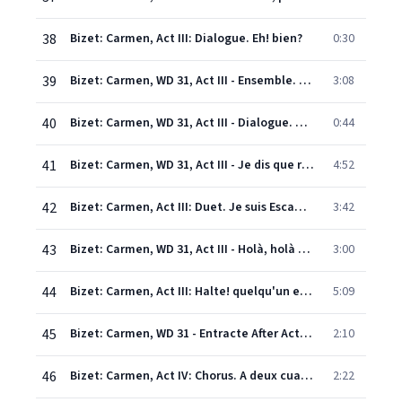
38
Bizet: Carmen, Act III: Dialogue. Eh! bien?
0:30
39
Bizet: Carmen, WD 31, Act III - Ensemble. Quant au douanier, c'est notre affaire!
3:08
40
Bizet: Carmen, WD 31, Act III - Dialogue. Nous y sommes
0:44
41
Bizet: Carmen, WD 31, Act III - Je dis que rien ne m'épouvante "Micaëla's Aria"
4:52
42
Bizet: Carmen, Act III: Duet. Je suis Escamillo
3:42
43
Bizet: Carmen, WD 31, Act III - Holà, holà José!
3:00
44
Bizet: Carmen, Act III: Halte! quelqu'un est là qui cherche à se cacher
5:09
45
Bizet: Carmen, WD 31 - Entracte After Act III (Aragonaise)
2:10
46
Bizet: Carmen, Act IV: Chorus. A deux cuartos!
2:22