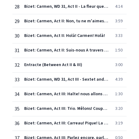
28
Bizet: Carmen, WD 31, Act II - La fleur que tu m'avais jetée "Flower Song"
4:14
29
Bizet: Carmen, Act II: Non, tu ne m'aimes pas!
3:59
30
Bizet: Carmen, Act II: Holà! Carmen! Holà!
3:33
31
Bizet: Carmen, Act II: Suis-nous A travers la campagne
1:50
32
Entracte (Between Act II & III)
3:00
33
Bizet: Carmen, WD 31, Act III - Sextet and Chorus. Écoute, compagnons, écoute
4:39
34
Bizet: Carmen, Act III: Halte! nous allons nous arrêter ici!
1:30
35
Bizet: Carmen, Act III: Trio. Mêlons! Coupons!
3:20
36
Bizet: Carmen, Act III: Carreau! Pique! La mort!
3:19
37
Bizet: Carmen, Act III: Parlez encore, parlez, mes belles
0:50