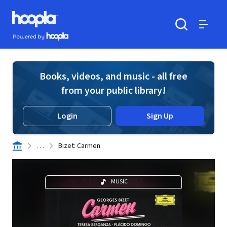
Skip to main content
Hoopla logo
Powered by Hoopla
Search
Menu
Books, videos, and music - all free
from your public library!
Login
Sign Up
. . .
Bizet: Carmen
MUSIC