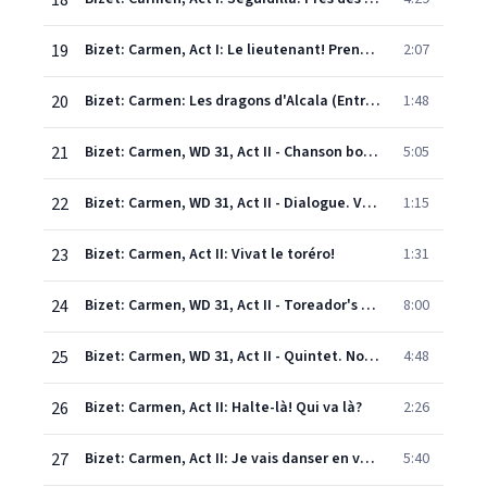
18
19
Bizet: Carmen, Act I: Le lieutenant! Prenez garde!
2:07
20
Bizet: Carmen: Les dragons d'Alcala (Entracte After Act I)
1:48
21
Bizet: Carmen, WD 31, Act II - Chanson bohème. Les tringles des sistres tintaient
5:05
22
Bizet: Carmen, WD 31, Act II - Dialogue. Vous avez quelque chose à nous dire?
1:15
23
Bizet: Carmen, Act II: Vivat le toréro!
1:31
24
Bizet: Carmen, WD 31, Act II - Toreador's Song. Votre toast, je peux vous le rendre
8:00
25
Bizet: Carmen, WD 31, Act II - Quintet. Nous avons en tête une affaire
4:48
26
Bizet: Carmen, Act II: Halte-là! Qui va là?
2:26
27
Bizet: Carmen, Act II: Je vais danser en votre honneur
5:40