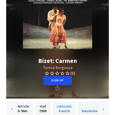
Bizet: Carmen
Teresa Berganza
(0)
SIGN UP
DURATION
YEAR
LANGUAGE
PUBLISH
2h
36m
1989
French