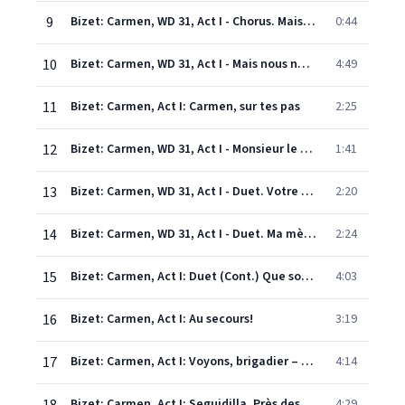
9
Bizet: Carmen, WD 31, Act I - Chorus. Mais nous ne voyons pas la Carmencita
0:44
10
Bizet: Carmen, WD 31, Act I - Mais nous ne voyons pas la Carmencita ... Habanera. L'amour est un oiseau rebelle
4:49
11
Bizet: Carmen, Act I: Carmen, sur tes pas
2:25
12
Bizet: Carmen, WD 31, Act I - Monsieur le brigadier?... Duet: "Parle-moi de ma mère!"
1:41
13
Bizet: Carmen, WD 31, Act I - Duet. Votre mère avec moi sortait de la chapelle
2:20
14
Bizet: Carmen, WD 31, Act I - Duet. Ma mère, je la vois
2:24
15
Bizet: Carmen, Act I: Duet (Cont.) Que son fils l'aime et la vénère
4:03
16
Bizet: Carmen, Act I: Au secours!
3:19
17
Bizet: Carmen, Act I: Voyons, brigadier – Tra la la la
4:14
Bizet: Carmen, Act I: Seguidilla. Près des remparts de Séville
4:29