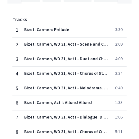
Tracks
1
Bizet: Carmen: Prélude
3:30
2
Bizet: Carmen, WD 31, Act I - Scene and Chorus. Sur la place chacun passe
2:09
3
Bizet: Carmen, WD 31, Act I - Duet and Chorus. Regardez donc cette petite
4:09
4
Bizet: Carmen, WD 31, Act I - Chorus of Street-Boys. Avec la garde montante
2:34
5
Bizet: Carmen, WD 31, Act I - Melodrama. Repos! ... Une jolie fille
0:49
6
Bizet: Carmen, Act I: Allons! Allons!
1:33
7
Bizet: Carmen, WD 31, Act I - Dialogue. Dites-moi, brigadier
1:06
8
Bizet: Carmen, WD 31, Act I - Chorus of Cigarette Girls. La cloche a sonné
5:11