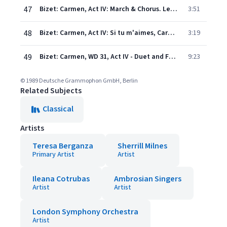
47
Bizet: Carmen, Act IV: March & Chorus. Les voici!
3:51
48
Bizet: Carmen, Act IV: Si tu m'aimes, Carmen
3:19
49
Bizet: Carmen, WD 31, Act IV - Duet and Final Chorus. C'est toi!
9:23
© 1989 Deutsche Grammophon GmbH, Berlin
Related Subjects
Classical
Artists
Teresa Berganza
Sherrill Milnes
Primary Artist
Artist
Ileana Cotrubas
Ambrosian Singers
Artist
Artist
London Symphony Orchestra
Artist