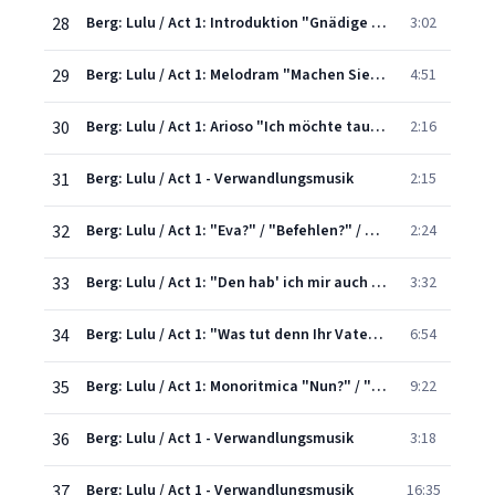
28
Berg: Lulu / Act 1: Introduktion "Gnädige Frau..." / Canon "Sie bekommen mich noch lange nicht" / Coda "Wie ist dir?"
3:02
29
Berg: Lulu / Act 1: Melodram "Machen Sie auf!"/Canzonetta "Auf einmal springt er auf" /Recit.:"Noch nicht wieder zur Besinnung gekommen?"/Duett: "Kannst du die Wahrheit.."
4:51
30
Berg: Lulu / Act 1: Arioso "Ich möchte tauschen mit dir, Toter!" /Inter- ludium und Trio: Canon "Wollen Sie mir zuhaken"
2:16
31
Berg: Lulu / Act 1 - Verwandlungsmusik
2:15
32
Berg: Lulu / Act 1: "Eva?" / "Befehlen?" / Duettino "Ich finde, du siehst heute reizend aus" / 1. Kammermusik
2:24
33
Berg: Lulu / Act 1: "Den hab' ich mir auch ganz anders vorgestellt"
3:32
34
Berg: Lulu / Act 1: "Was tut denn Ihr Vater da?" Sonate "Wenn ich ihr Mann wäre"
6:54
35
Berg: Lulu / Act 1: Monoritmica "Nun?" / "Du hast eine halbe Million geheiratet"
9:22
36
Berg: Lulu / Act 1 - Verwandlungsmusik
3:18
37
Berg: Lulu / Act 1 - Verwandlungsmusik
16:35