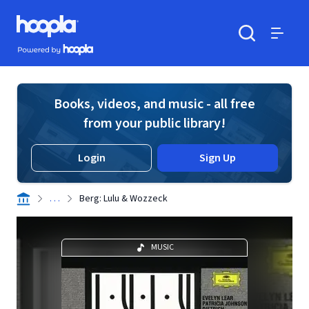
Skip to main content
Hoopla logo
Powered by Hoopla
Search
Menu
Books, videos, and music - all free
from your public library!
Login
Sign Up
. . .
Berg: Lulu & Wozzeck
MUSIC