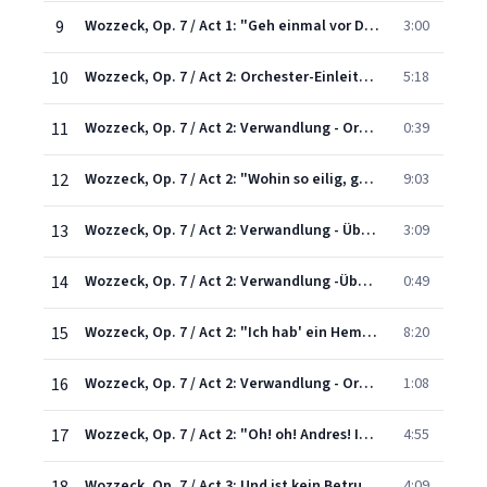
9
Wozzeck, Op. 7 / Act 1: "Geh einmal vor Dich hin..."
3:00
10
Wozzeck, Op. 7 / Act 2: Orchester-Einleitung - "Was die Steine glänzen!"
5:18
11
Wozzeck, Op. 7 / Act 2: Verwandlung - Orchester-Nachspiel
0:39
12
Wozzeck, Op. 7 / Act 2: "Wohin so eilig, geehrtester Herr Sargnagel?"
9:03
13
Wozzeck, Op. 7 / Act 2: Verwandlung - Überleitende Takte und Kammerorchester- Einleitung - "Guten Tag, Franz" / "Ich seh' nichts"
3:09
14
Wozzeck, Op. 7 / Act 2: Verwandlung -Überleitende Takte und Orchester-Vorspiel
0:49
15
Wozzeck, Op. 7 / Act 2: "Ich hab' ein Hemdlein an, das ist nicht mein..."
8:20
16
Wozzeck, Op. 7 / Act 2: Verwandlung - Orchester-Nachspiel (Walzer)
1:08
17
Wozzeck, Op. 7 / Act 2: "Oh! oh! Andres! Ich kann nicht schlafen"
4:55
Wozzeck, Op. 7 / Act 3: Und ist kein Betrug in seinem Munde erfunden worden
4:09