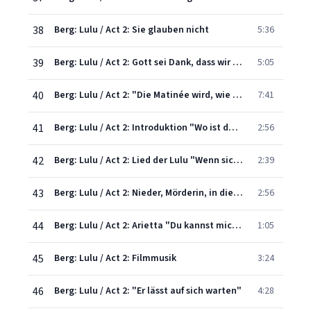
38
Berg: Lulu / Act 2: Sie glauben nicht
5:36
39
Berg: Lulu / Act 2: Gott sei Dank, dass wir endlich zuhause sind
5:05
40
Berg: Lulu / Act 2: "Die Matinée wird, wie ich mir denke"
7:41
41
Berg: Lulu / Act 2: Introduktion "Wo ist der denn hin?"/ "Du Kreatur, die mich durch den Straßenkot zum Martertode schleift!"
2:56
42
Berg: Lulu / Act 2: Lied der Lulu "Wenn sich die Menschen um meinetwillen umgebracht haben"
2:39
43
Berg: Lulu / Act 2: Nieder, Mörderin, in die Knie!
2:56
44
Berg: Lulu / Act 2: Arietta "Du kannst mich nicht dem Gericht ausliefern!"
1:05
45
Berg: Lulu / Act 2: Filmmusik
3:24
46
Berg: Lulu / Act 2: "Er lässt auf sich warten"
4:28