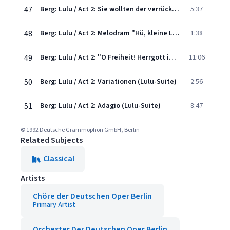
47
Berg: Lulu / Act 2: Sie wollten der verrückten Rakete noch Geld geben
5:37
48
Berg: Lulu / Act 2: Melodram "Hü, kleine Lulu"
1:38
49
Berg: Lulu / Act 2: "O Freiheit! Herrgott im Himmel!" / Hymne "Durch dieses Kleid empfinde ich deinen Wuchs"
11:06
50
Berg: Lulu / Act 2: Variationen (Lulu-Suite)
2:56
51
Berg: Lulu / Act 2: Adagio (Lulu-Suite)
8:47
© 1992 Deutsche Grammophon GmbH, Berlin
Related Subjects
Classical
Artists
Chöre der Deutschen Oper Berlin
Primary Artist
Orchester Der Deutschen Oper Berlin