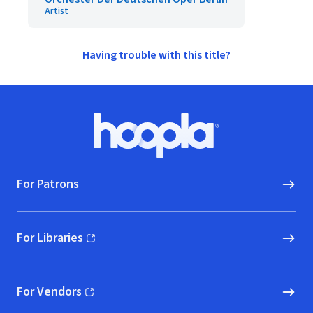
Artist
Having trouble with this title?
Footer
Hoopla logo, Go to homepage
For Patrons
For Libraries
(opens in new window)
For Vendors
(opens in new window)