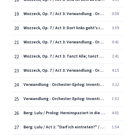
18
19
Wozzeck, Op. 7 / Act 3: Verwandlung - Orchester-Nachspiel
0:58
20
Wozzeck, Op. 7 / Act 3: Dort links geht's in die Stadt
3:59
21
Wozzeck, Op. 7 / Act 3: Verwandlung - Orchester-Überleitung
0:41
22
Wozzeck, Op. 7 / Act 3: Tanzt Alle; tanzt nur zu...!
2:41
23
Wozzeck, Op. 7 / Act 3: Verwandlung - Orchester-Nachspiel - "Das Messer? Wo ist das Messer?"
4:15
24
Verwandlung - Orchester-Epilog: Invention über eine Tonart (D minor)
3:22
25
Verwandlung - Orchester-Epilog: Invention über eine Tonart (D minor)
1:52
26
Berg: Lulu / Prolog: Hereinspaziert in die Menagerie
4:01
27
Berg: Lulu / Act 1: "Darf ich eintreten?" / "Mein Sohn!"
1:54