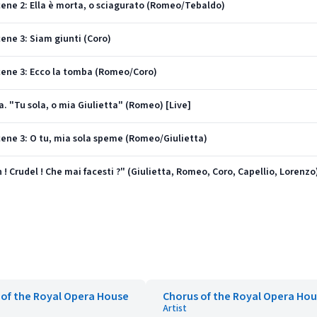
 Scene 2: Ella è morta, o sciagurato (Romeo/Tebaldo)
Scene 3: Siam giunti (Coro)
 Scene 3: Ecco la tomba (Romeo/Coro)
ia. "Tu sola, o mia Giulietta" (Romeo) [Live]
 Scene 3: O tu, mia sola speme (Romeo/Giulietta)
h ! Crudel ! Che mai facesti ?" (Giulietta, Romeo, Coro, Capellio, Lorenzo)
 of the Royal Opera House
Chorus of the Royal Opera Ho
Artist