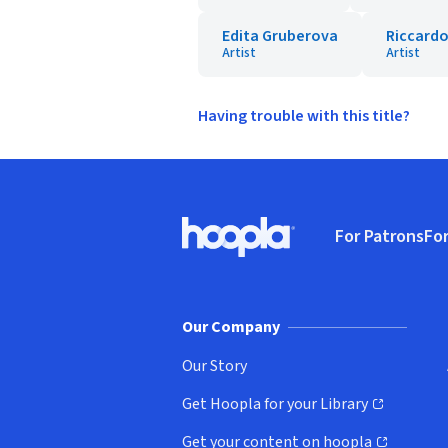
Edita Gruberova
Riccardo
Artist
Artist
Having trouble with this title?
Footer
For Patrons
For
Hoopla logo, Go to homepage
(o
Our Company
Our Story
Get Hoopla for your Library
(opens in new window)
Get your content on hoopla