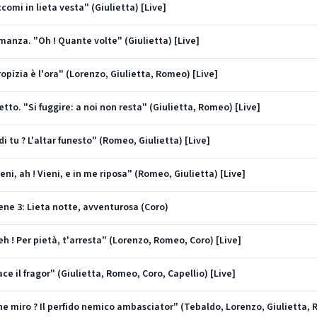
ccomi in lieta vesta" (Giulietta) [Live]
omanza. "Oh ! Quante volte" (Giulietta) [Live]
ropizia è l'ora" (Lorenzo, Giulietta, Romeo) [Live]
etto. "Si fuggire: a noi non resta" (Giulietta, Romeo) [Live]
di tu ? L'altar funesto" (Romeo, Giulietta) [Live]
ieni, ah ! Vieni, e in me riposa" (Romeo, Giulietta) [Live]
Scene 3: Lieta notte, avventurosa (Coro)
Deh ! Per pietà, t'arresta" (Lorenzo, Romeo, Coro) [Live]
ace il fragor" (Giulietta, Romeo, Coro, Capellio) [Live]
Che miro ? Il perfido nemico ambasciator" (Tebaldo, Lorenzo, Giulietta, 