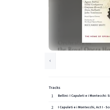
Tracks
1
Bellini: I Capuleti e i Montecchi: 
2
I Capuleti e i Montecchi, Act I - S