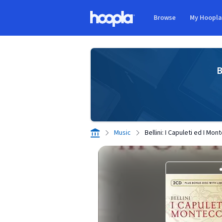
Skip to main content
Browse
My Hoopl
Hoopla logo
B
Music
Bellini: I Capuleti ed I Mon