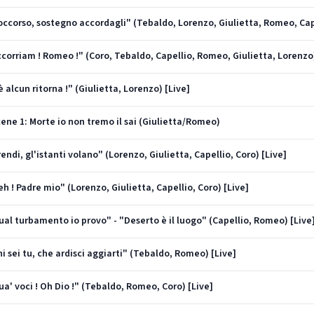
Soccorso, sostegno accordagli" (Tebaldo, Lorenzo, Giulietta, Romeo, Cap
Accorriam ! Romeo !" (Coro, Tebaldo, Capellio, Romeo, Giulietta, Lorenzo)
è alcun ritorna !" (Giulietta, Lorenzo) [Live]
Scene 1: Morte io non tremo il sai (Giulietta/Romeo)
rendi, gl'istanti volano" (Lorenzo, Giulietta, Capellio, Coro) [Live]
eh ! Padre mio" (Lorenzo, Giulietta, Capellio, Coro) [Live]
Qual turbamento io provo" - "Deserto è il luogo" (Capellio, Romeo) [Live
hi sei tu, che ardisci aggiarti" (Tebaldo, Romeo) [Live]
Qua' voci ! Oh Dio !" (Tebaldo, Romeo, Coro) [Live]