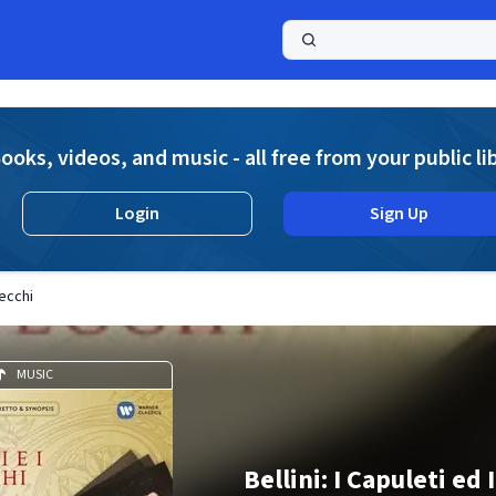
a
ooks, videos, and music - all free from your public li
Login
Sign Up
tecchi
MUSIC
Bellini: I Capuleti ed