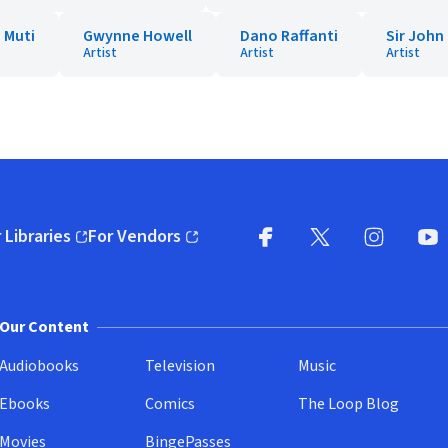
 Muti
Gwynne Howell
Dano Raffanti
Sir John
Artist
Artist
Artist
 Libraries
For Vendors
pens in new window)
(opens in new window)
Facebook
X
(opens in new win
(opens in new wi
Instagram
You
(
Our Content
Audiobooks
Television
Music
Ebooks
Comics
The Loop Blog
Movies
BingePasses