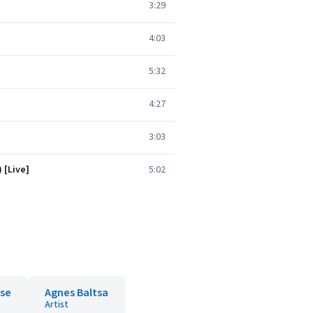
3:29
4:03
5:32
4:27
3:03
 [Live]
5:02
use
Agnes Baltsa
Artist