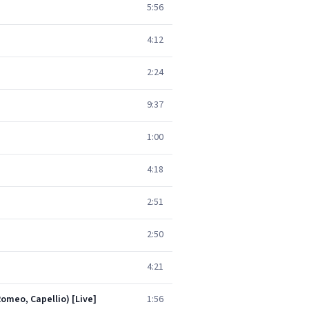
5:56
4:12
2:24
9:37
1:00
4:18
2:51
2:50
4:21
Romeo, Capellio) [Live]
1:56