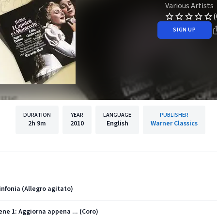
Various Artists
(
SIGN UP
DURATION
YEAR
LANGUAGE
PUBLISHER
2h
9m
2010
English
Warner Classics
Sinfonia (Allegro agitato)
cene 1: Aggiorna appena ... (Coro)