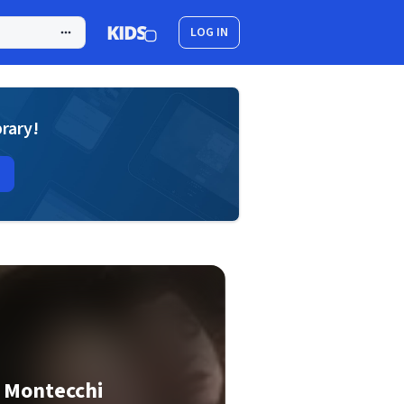
LOG IN
brary!
 I Montecchi