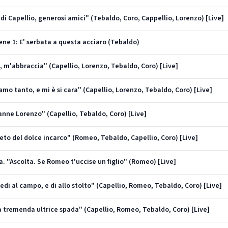
O di Capellio, generosi amici" (Tebaldo, Coro, Cappellio, Lorenzo) [Live]
Scene 1: E' serbata a questa acciaro (Tebaldo)
Si, m'abbraccia" (Capellio, Lorenzo, Tebaldo, Coro) [Live]
'amo tanto, e mi è si cara" (Capellio, Lorenzo, Tebaldo, Coro) [Live]
Vanne Lorenzo" (Capellio, Tebaldo, Coro) [Live]
Lieto del dolce incarco" (Romeo, Tebaldo, Capellio, Coro) [Live]
ria. "Ascolta. Se Romeo t'uccise un figlio" (Romeo) [Live]
iedi al campo, e di allo stolto" (Capellio, Romeo, Tebaldo, Coro) [Live]
"La tremenda ultrice spada" (Capellio, Romeo, Tebaldo, Coro) [Live]