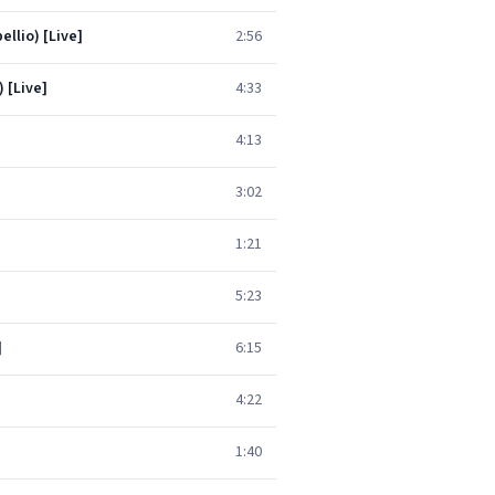
ellio) [Live]
2:56
 [Live]
4:33
4:13
3:02
1:21
5:23
]
6:15
4:22
1:40