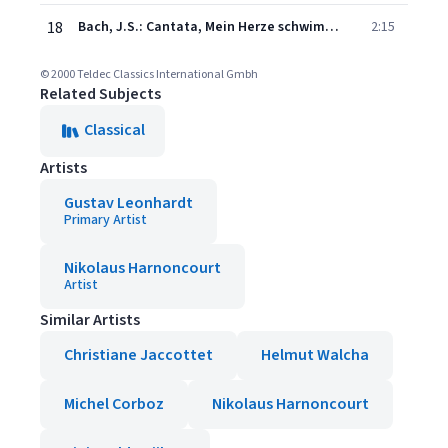
18
Bach, J.S.: Cantata, Mein Herze schwimmt im Blut, BWV 199: "Wie freudig ist mein Herz"
2:15
© 2000 Teldec Classics International Gmbh
Related Subjects
Classical
Artists
Gustav Leonhardt
Primary Artist
Nikolaus Harnoncourt
Artist
Similar Artists
Christiane Jaccottet
Helmut Walcha
Michel Corboz
Nikolaus Harnoncourt