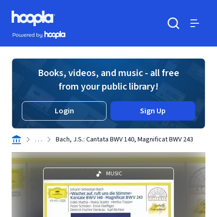
Skip to main content
Hoopla logo
Powered by Hoopla
Search
Menu
Books, videos, and music - all free
from your public library!
Login
Sign Up
. . .
Bach, J.S.: Cantata BWV 140, Magnificat BWV 243
MUSIC