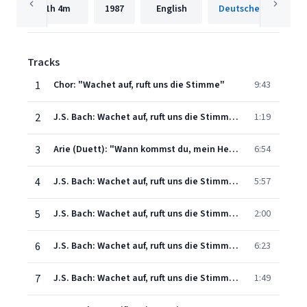
1h
4m
1987
English
Tracks
1
Chor: "Wachet auf, ruft uns die Stimme"
9:43
2
J.S. Bach: Wachet auf, ruft uns die Stimme, BWV 140: II. Recit. Er kommt, er kommt, der Bräutigam kommt!
1:19
3
Arie (Duett): "Wann kommst du, mein Heil?"
6:54
4
J.S. Bach: Wachet auf, ruft uns die Stimme, BWV 140: IV. Chorale. Zion hört die Wächter singen
5:57
5
J.S. Bach: Wachet auf, ruft uns die Stimme, BWV 140: V. Recit. So geh herein zu mir
2:00
6
J.S. Bach: Wachet auf, ruft uns die Stimme, BWV 140: VI. Aria. Mein Freund ist mein!
6:23
7
J.S. Bach: Wachet auf, ruft uns die Stimme, BWV 140: VII. Chorale. Gloria sei dir gesungen
1:49