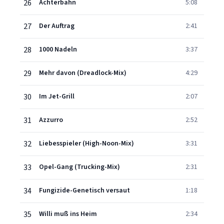
26
Achterbahn
5:08
27
Der Auftrag
2:41
28
1000 Nadeln
3:37
29
Mehr davon (Dreadlock-Mix)
4:29
30
Im Jet-Grill
2:07
31
Azzurro
2:52
32
Liebesspieler (High-Noon-Mix)
3:31
33
Opel-Gang (Trucking-Mix)
2:31
34
Fungizide-Genetisch versaut
1:18
35
Willi muß ins Heim
2:34