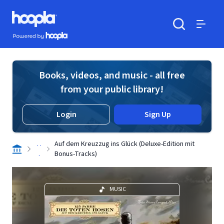
Skip to main content
Hoopla logo
Powered by Hoopla
Search
Menu
Books, videos, and music - all free
from your public library!
Login
Sign Up
. .
Auf dem Kreuzzug ins Glück (Deluxe-Edition mit
.
Bonus-Tracks)
MUSIC