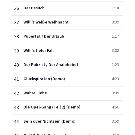
36
Der Besuch
1:18
37
Willi's weiße Weihnacht
3:39
38
Pubertät / Der Urlaub
1:17
39
Willi's tiefer Fall
3:02
40
Der Polizist / Der Analphabet
1:23
41
Glückspiraten (Demo)
4:23
42
Wahre Liebe
3:39
43
Die Opel-Gang (Teil 2) [Demo]
4:56
44
Sein oder Nichtsein (Demo)
3:59