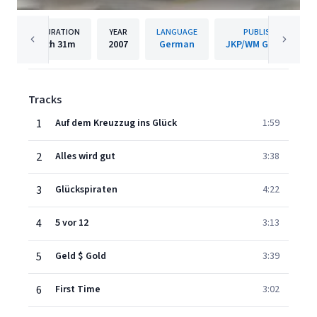
DURATION
YEAR
LANGUAGE
PUBLISHER
2h
31m
2007
German
JKP/WM Germany
Tracks
1
Auf dem Kreuzzug ins Glück
1:59
2
Alles wird gut
3:38
3
Glückspiraten
4:22
4
5 vor 12
3:13
5
Geld $ Gold
3:39
6
First Time
3:02