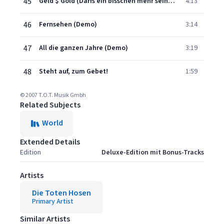
45
Geld $ Gold (Darfs ein bisschen mehr sein?) [Demo]
4:13
46
Fernsehen (Demo)
3:14
47
All die ganzen Jahre (Demo)
3:19
48
Steht auf, zum Gebet!
1:59
© 2007 T.O.T. Musik Gmbh
Related Subjects
World
Extended Details
Edition
Deluxe-Edition mit Bonus-Tracks
Artists
Die Toten Hosen
Primary Artist
Similar Artists