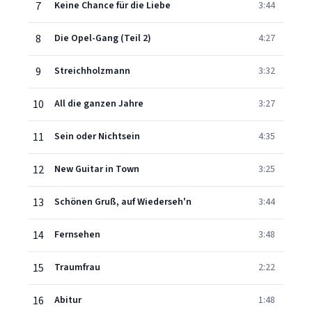
7
Keine Chance für die Liebe
3:44
8
Die Opel-Gang (Teil 2)
4:27
9
Streichholzmann
3:32
10
All die ganzen Jahre
3:27
11
Sein oder Nichtsein
4:35
12
New Guitar in Town
3:25
13
Schönen Gruß, auf Wiederseh'n
3:44
14
Fernsehen
3:48
15
Traumfrau
2:22
16
Abitur
1:48