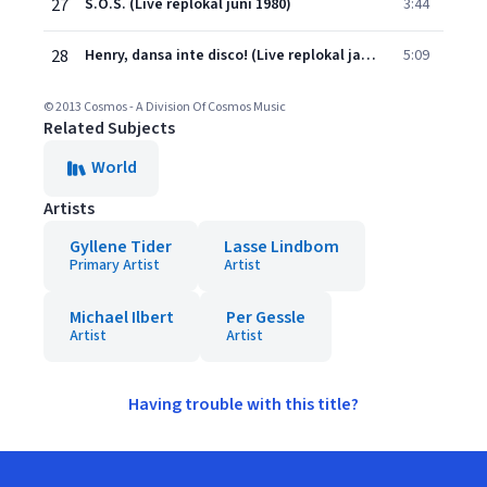
27
S.O.S. (Live replokal juni 1980)
3:44
28
Henry, dansa inte disco! (Live replokal januari 1980)
5:09
© 2013 Cosmos - A Division Of Cosmos Music
Related Subjects
World
Artists
Gyllene Tider
Lasse Lindbom
Primary Artist
Artist
Michael Ilbert
Per Gessle
Artist
Artist
Having trouble with this title?