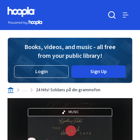
Skip to main content
Hoopla logo
Powered by Hoopla
Search
Menu
Books, videos, and music - all free
from your public library!
Login
Sign Up
. . .
24 Hits! Soldans på din grammofon
MUSIC