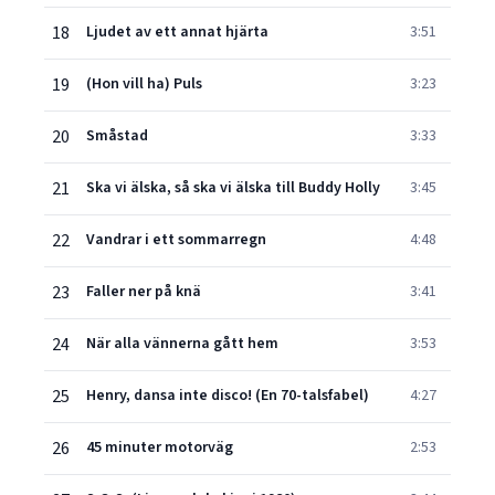
18
Ljudet av ett annat hjärta
3:51
19
(Hon vill ha) Puls
3:23
20
Småstad
3:33
21
Ska vi älska, så ska vi älska till Buddy Holly
3:45
22
Vandrar i ett sommarregn
4:48
23
Faller ner på knä
3:41
24
När alla vännerna gått hem
3:53
25
Henry, dansa inte disco! (En 70-talsfabel)
4:27
26
45 minuter motorväg
2:53