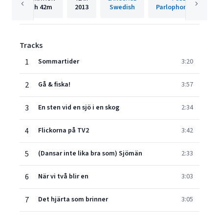
1h
42m
2013
Swedish
Parlophone Sweden
Tracks
1
Sommartider
3:20
2
Gå & fiska!
3:57
3
En sten vid en sjö i en skog
2:34
4
Flickorna på TV2
3:42
5
(Dansar inte lika bra som) Sjömän
2:33
6
När vi två blir en
3:03
7
Det hjärta som brinner
3:05