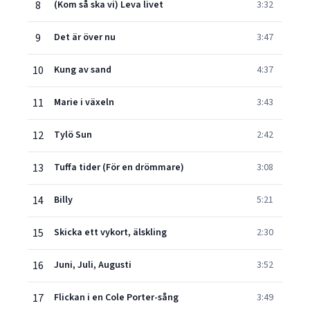
8
(Kom så ska vi) Leva livet
3:32
9
Det är över nu
3:47
10
Kung av sand
4:37
11
Marie i växeln
3:43
12
Tylö Sun
2:42
13
Tuffa tider (För en drömmare)
3:08
14
Billy
5:21
15
Skicka ett vykort, älskling
2:30
16
Juni, Juli, Augusti
3:52
17
Flickan i en Cole Porter-sång
3:49