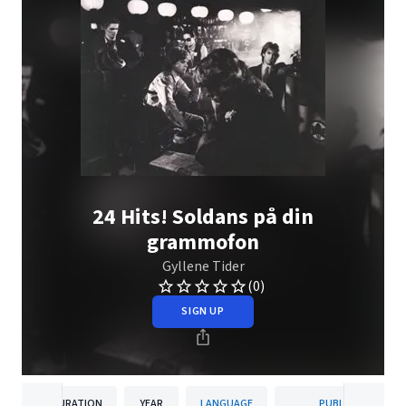
24 Hits! Soldans på din
grammofon
Gyllene Tider
(0)
SIGN UP
DURATION
YEAR
LANGUAGE
PUBLISHER