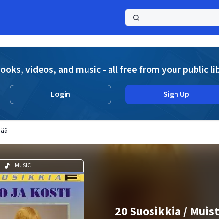
a
ooks, videos, and music - all free from your public li
Login
Sign Up
jää
MUSIC
20 Suosikkia / Muist