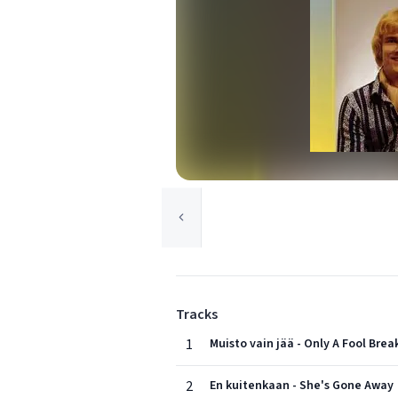
Tracks
1
Muisto vain jää - Only A Fool Bre
2
En kuitenkaan - She's Gone Away