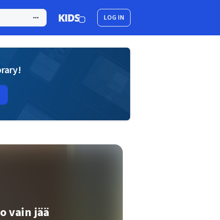
LOG IN
brary!
o vain jää