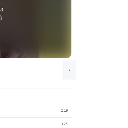
0)
2:29
3:25