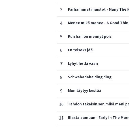
3
Parhaimmat muistot - Many The 
4
Menee mikä menee - A Good Thin
5
Kun hän on mennyt pois
6
En toiseks jää
7
Lyhyt hetki vaan
8
Schwabadaba ding ding
9
Mun täytyy kestää
10
Tahdon takaisin sen mikä meni po
11
Illasta aamuun - Early In The Mor