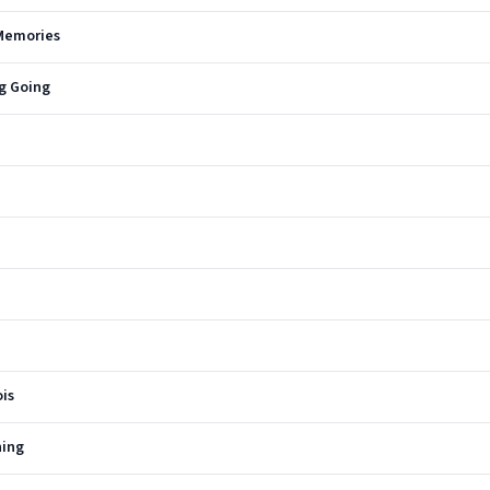
Memories
g Going
is
ning