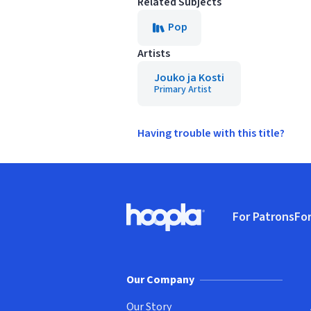
Related Subjects
Pop
Artists
Jouko ja Kosti
Primary Artist
Having trouble with this title?
Footer
For Patrons
For
Hoopla logo, Go to homepage
(o
Our Company
Our Story