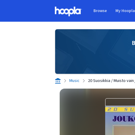
Skip to main content
Browse
My Hoopl
Hoopla logo
B
Music
20 Suosikkia / Muisto vain 