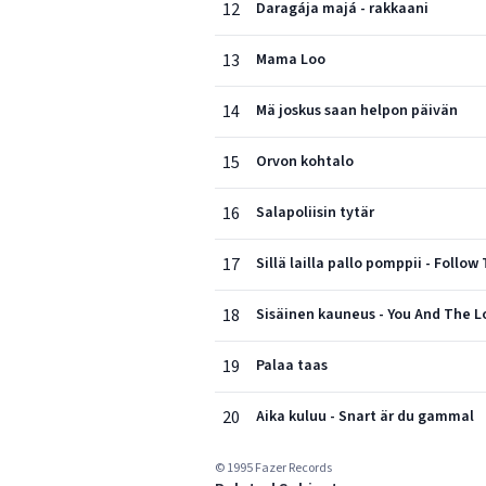
12
Daragája majá - rakkaani
13
Mama Loo
14
Mä joskus saan helpon päivän
15
Orvon kohtalo
16
Salapoliisin tytär
17
Sillä lailla pallo pomppii - Follo
18
Sisäinen kauneus - You And The L
19
Palaa taas
20
Aika kuluu - Snart är du gammal
© 1995 Fazer Records