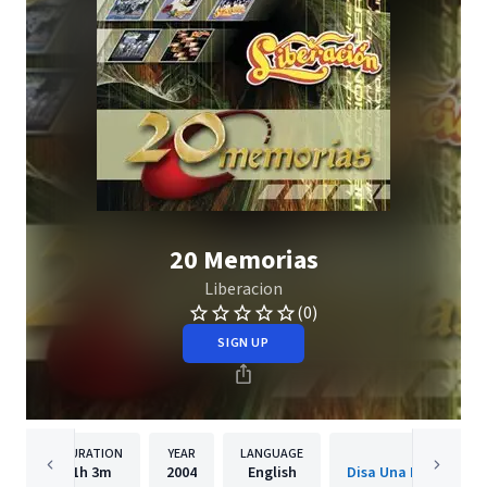
20 Memorias
Liberacion
(0)
SIGN UP
DURATION
YEAR
LANGUAGE
PUBLISH
1h
3m
2004
English