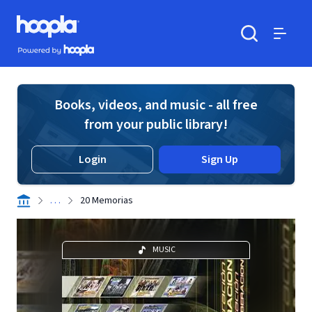
Skip to main content
Hoopla logo
Powered by Hoopla
Search
Menu
Books, videos, and music - all free
from your public library!
Login
Sign Up
. . .
20 Memorias
MUSIC