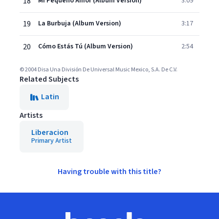
18
Mi Pequeño Amor (Album Version)
3:09
19
La Burbuja (Album Version)
3:17
20
Cómo Estás Tú (Album Version)
2:54
© 2004 Disa Una División De Universal Music Mexico, S.A. De C.V.
Related Subjects
Latin
Artists
Liberacion
Primary Artist
Having trouble with this title?
Footer