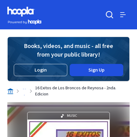
Skip to main content
Hoopla logo
Powered by Hoopla
Search
Menu
Books, videos, and music - all free
from your public library!
Login
Sign Up
. .
16 Exitos de Los Broncos de Reynosa - 2nda.
.
Edicion
MUSIC