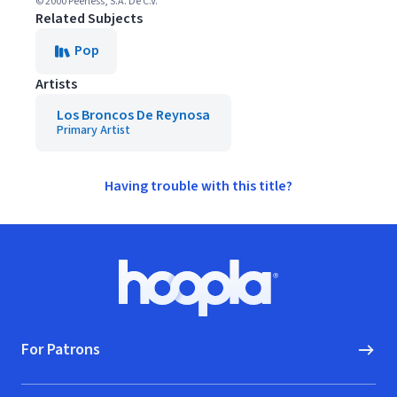
© 2000 Peerless, S.A. De C.V.
Related Subjects
Pop
Artists
Los Broncos De Reynosa
Primary Artist
Having trouble with this title?
Footer
Hoopla logo, Go to homepage
For Patrons