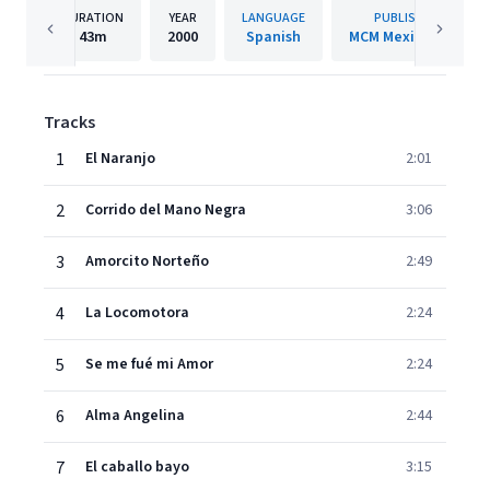
DURATION
YEAR
LANGUAGE
PUBLISHER
43m
2000
Spanish
MCM Mexico/WMI
Tracks
1
El Naranjo
2:01
2
Corrido del Mano Negra
3:06
3
Amorcito Norteño
2:49
4
La Locomotora
2:24
5
Se me fué mi Amor
2:24
6
Alma Angelina
2:44
7
El caballo bayo
3:15