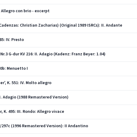
Allegro con brio - excerpt
Cadenzas: Christian Zacharias) (Original 1989 ISRCs): II. Andante
5: IV. Presto
Nr.3 G-dur KV 216: II. Adagio (Kadenz: Franz Beyer: 1.04)
20b: Menuetto I
r', K. 551: IV. Molto allegro
II. Adagio (1988 Remastered Version)
, K. 495: III. Rondo: Allegro vivace
/297c (1996 Remastered Version): II Andantino