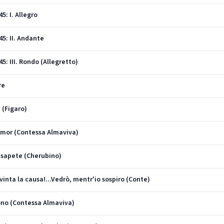
5: I. Allegro
45: II. Andante
5: III. Rondo (Allegretto)
re
 (Figaro)
 amor (Contessa Almaviva)
e sapete (Cherubino)
 vinta la causa!...Vedrò, mentr'io sospiro (Conte)
sono (Contessa Almaviva)