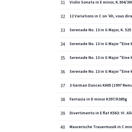
31
Violin Sonata in E minor, K.304/300
32
12 Variations in C on 'Ah, vous d
33
Serenade No. 13 in G Major, K. 525 
34
Serenade No. 13 in G Major "Eine
35
Serenade No. 13 in G Major "Eine 
36
Serenade No. 13 in G Major "Eine 
37
3 German Dances K605 (1997 Remast
38
Fantasia in D minor K397/K385g
39
Divertimento in E flat K563: VI. Al
40
Maurerische Trauermusik in C min