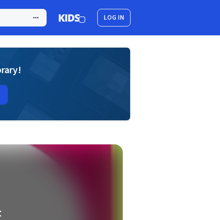
LOG IN
brary!
t