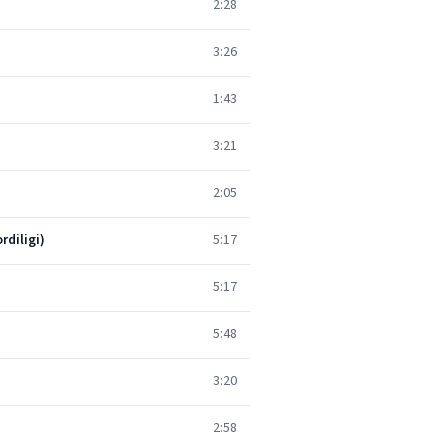
2:28
3:26
1:43
3:21
2:05
rdiligi)
5:17
5:17
5:48
3:20
2:58