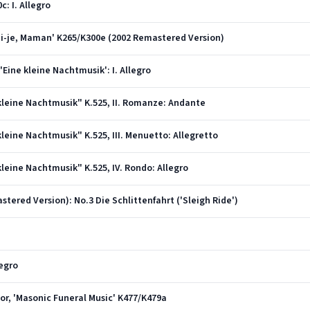
c: I. Allegro
irai-je, Maman' K265/K300e (2002 Remastered Version)
'Eine kleine Nachtmusik': I. Allegro
 kleine Nachtmusik" K.525, II. Romanze: Andante
kleine Nachtmusik" K.525, III. Menuetto: Allegretto
kleine Nachtmusik" K.525, IV. Rondo: Allegro
ered Version): No.3 Die Schlittenfahrt ('Sleigh Ride')
legro
or, 'Masonic Funeral Music' K477/K479a