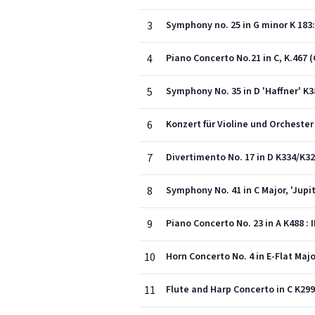
3
Symphony no. 25 in G minor K 183: 
4
Piano Concerto No.21 in C, K.467 (
5
Symphony No. 35 in D 'Haffner' K38
6
Konzert für Violine und Orchester 
7
Divertimento No. 17 in D K334/K3
8
Symphony No. 41 in C Major, 'Jupite
9
Piano Concerto No. 23 in A K488 : 
10
Horn Concerto No. 4 in E-Flat Major
11
Flute and Harp Concerto in C K299