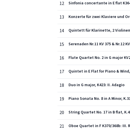
12
Sinfonia concertante in E flat K364
13
14
Quintett für Klarinette, 2 Violinen
15
16
Flute Quartet No. 2 in G major KV
17
Quintet in E Flat for Piano & Wind
18
Duo in G major, K423: II. Adagio
19
Piano Sonata No. 8 in A Minor, K.31
20
String Quartet No. 17 in B flat, K.
21
Oboe Quartet in F K370/368b: III.