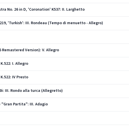
ra No. 26 in D, 'Coronation' K537: II. Larghetto
 219, 'Turkish': III. Rondeau (Tempo di menuetto - Allegro)
6 Remastered Version): V. Allegro
K.522: I. Allegro
 K.522: IV Presto
: III. Rondo alla turca (Allegretto)
"Gran Partita": III. Adagio