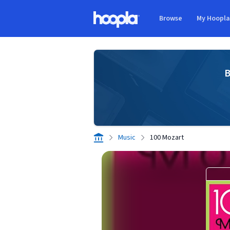
Skip to main content
Browse
My Hoopl
Hoopla logo
B
Music
100 Mozart