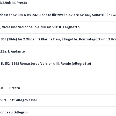
/320d: III. Presto
, Viola und Violoncello A-dur KV 581: II. Larghetto
285a: I. Andante
, K.452 (1998 Remastered Version): III. Rondo (Allegretto)
0: III. Presto
458 'Hunt': Allegro assai
 Rondeau (Allegro)