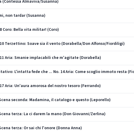
ria (Contessa Almaviva/Susanna)
eni, non tardar (Susanna)
8 Coro: Bella vita militar! (Coro)
 10 Terzettino: Soave sia il vento (Dorabella/Don Alfonso/Fiordiligi)
. 11 Aria: Smanie implacabili che m'agitate (Dorabella)
itativo: L'intatta fede che ... No. 14 Aria: Come scoglio immoto resta (Fio
. 17 Aria: Un'aura amorosa del nostro tesoro (Ferrando)
cena seconda: Madamina, il catalogo e questo (Leporello)
cena terza: La ci darem la mano (Don Giovanni/Zerlina)
cena terza: Or sai chi l'onore (Donna Anna)