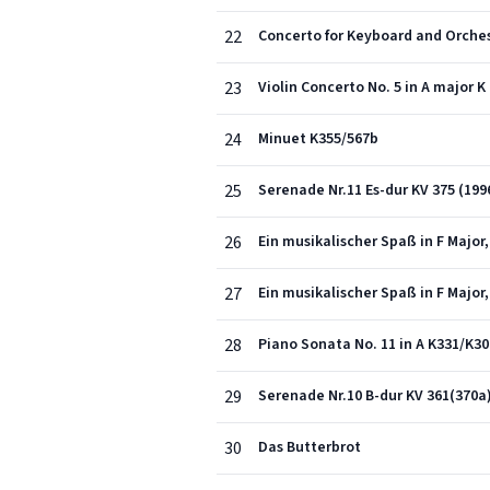
22
Concerto for Keyboard and Orchest
23
Violin Concerto No. 5 in A major K
24
Minuet K355/567b
25
Serenade Nr.11 Es-dur KV 375 (199
26
Ein musikalischer Spaß in F Major, 
27
Ein musikalischer Spaß in F Major,
28
Piano Sonata No. 11 in A K331/K300i
29
Serenade Nr.10 B-dur KV 361(370a) 
30
Das Butterbrot