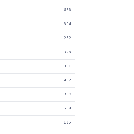
6:58
8:34
2:52
3:28
3:31
4:32
3:29
5:24
1:15