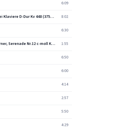
6:09
Konzerte für zwei Klaviere und Orchester KV 365 & KV 242, Sonate für zwei Klaviere KV 448, Sonate Für Zwei Klaviere D-Dur Kv 448 (375a): I. Allegro Con Spirito
8:02
6:30
Serenaden Nr.11 KV 375 & Nr.12 KV 388 (384a) für 2 Oboen, 2 Klarinetten, 2 Fagotte, Kontrafagott und 2 Hörner, Serenade Nr.12 c-moll KV 388 (384a): III. Menuetto in canone
1:55
6:50
6:00
4:14
2:57
5:50
4:29