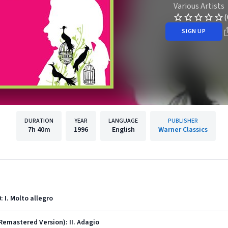
Various Artists
(
SIGN UP
DURATION
YEAR
LANGUAGE
PUBLISHER
7h
40m
1996
English
Warner Classics
: I. Molto allegro
 Remastered Version): II. Adagio