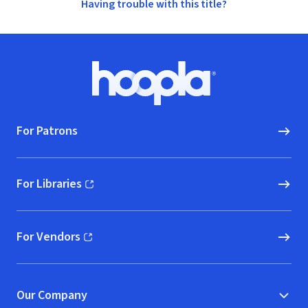
Having trouble with this title?
Footer
Hoopla logo, Go to homepage
For Patrons
For Libraries
(opens in new window)
For Vendors
(opens in new window)
Our Company