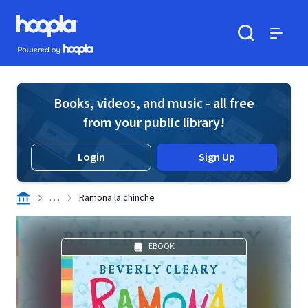
Skip to main content
Hoopla logo
Powered by Hoopla
Search
Menu
Books, videos, and music - all free
from your public library!
Login
Sign Up
. . .
Ramona la chinche
EBOOK